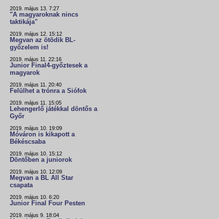
2019. május 13. 7:27
"A magyaroknak nincs
taktikája"
2019. május 12. 15:12
Megvan az ötödik BL-
győzelem is!
2019. május 11. 22:16
Junior Final4-győztesek a
magyarok
2019. május 11. 20:40
Felülhet a trónra a Siófok
2019. május 11. 15:05
Lehengerlő játékkal döntős a
Győr
2019. május 10. 19:09
Móváron is kikapott a
Békéscsaba
2019. május 10. 15:12
Döntőben a juniorok
2019. május 10. 12:09
Megvan a BL All Star
csapata
2019. május 10. 6:20
Junior Final Four Pesten
2019. május 9. 18:04