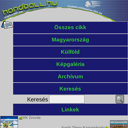
Összes cikk
Magyarország
Külföld
Képgaléria
Archívum
Keresés
Keresés
Linkek
HK Zvezda
Sugár Tímea Kapusképzés