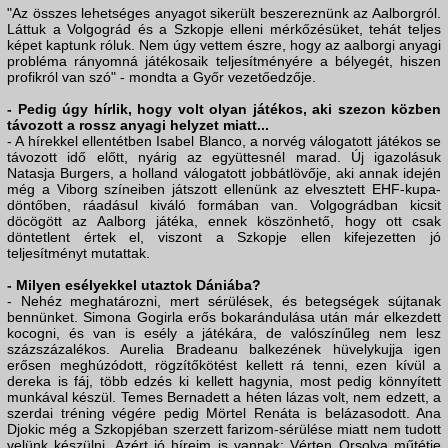
"Az összes lehetséges anyagot sikerült beszereznünk az Aalborgról.
Láttuk a Volgográd és a Szkopje elleni mérkőzésüket, tehát teljes
képet kaptunk róluk. Nem úgy vettem észre, hogy az aalborgi anyagi
probléma rányomná játékosaik teljesítményére a bélyegét, hiszen
profikról van szó" - mondta a Győr vezetőedzője.
- Pedig úgy hírlik, hogy volt olyan játékos, aki szezon közben
távozott a rossz anyagi helyzet miatt...
- A hírekkel ellentétben Isabel Blanco, a norvég válogatott játékos se
távozott idő előtt, nyárig az együttesnél marad. Új igazolásuk
Natasja Burgers, a holland válogatott jobbátlövője, aki annak idején
még a Viborg színeiben játszott ellenünk az elvesztett EHF-kupa-
döntőben, ráadásul kiváló formában van. Volgográdban kicsit
döcögött az Aalborg játéka, ennek köszönhető, hogy ott csak
döntetlent értek el, viszont a Szkopje ellen kifejezetten jó
teljesítményt mutattak.
- Milyen esélyekkel utaztok Dániába?
- Nehéz meghatározni, mert sérülések, és betegségek sújtanak
bennünket. Simona Gogirla erős bokarándulása után már elkezdett
kocogni, és van is esély a játékára, de valószínűleg nem lesz
százszázalékos. Aurelia Bradeanu balkezének hüvelykujja igen
erősen meghúzódott, rögzítőkötést kellett rá tenni, ezen kívül a
dereka is fáj, több edzés ki kellett hagynia, most pedig könnyített
munkával készül. Temes Bernadett a héten lázas volt, nem edzett, a
szerdai tréning végére pedig Mörtel Renáta is belázasodott. Ana
Djokic még a Szkopjéban szerzett farizom-sérülése miatt nem tudott
velünk készülni. Azért jó híreim is vannak: Vérten Orsolya műtétje