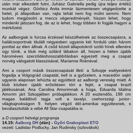
után már elkezdett futni, Juhász Gabriella pedig újra teljes értékű
munkát végez. Görbicz Anita immár lázmentesen végigedzette a
hetet, jó állapotban van, rajta tehát nem fog múlni semmi. Nem
tudom megjósolni a meccs végeredményét, hiszen lehet, hogy
mindenki játszani fog, de az is lehet, hogy többen ki fogják hagyni a
mérkőzést.
Az aalborgiak is furcsa érzéssel készülhetnek az összecsapásra, a
halálcsoportnak titulált négyesben ugyanis két forduló után három
ponttal az élen állnak. A csőd közeli állapotokról szóló hírek ellenére
úgy tűnik, a klub még szilárd lábakon áll, hiszen a héten újabb
hároméves szerződéshosszabbításban egyezett meg a csapat
norvég válogatott klasszisával, Marianne Roknéval.
Ami a csoport másik összecsapását illeti: a Szkopje esélyesként
fogadja a Volgográd csapatát, kell is a győzelem, a macedón sajtó
ugyanis alaposan lehúzta az együttest az aalborgi vereség miatt. A
klub közben újabb erősítésen töri a fejét, a csapat brazil
játékosának, Ana Carolina Amorimnak a húga, Eduarda Idalina
Amorim járt Szkopjében próbajátékon. A 20 esztendős, 198 cm
magas balátlövő tagja volt a tavalyi, csehországi junior-
világbajnokságon 9. helyen végző dél-amerikai együttesnek, s
beválasztották a vébé All Star-csapatába is.
a D csoport hétvégi programja
14.15:
Aalborg DH
(dán) -
Győri Graboplast ETO
vezeti: Ladislav Podlucky, Jan Rudinsky (szlovákok)