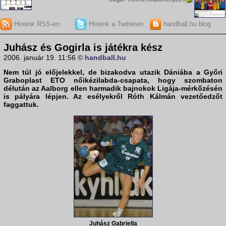
Híreink RSS-en
Híreink a Twitteren
handball.hu blog
Juhász és Gogirla is játékra kész
2006. január 19. 11:56
© handball.hu
Nem túl jó előjelekkel, de bizakodva utazik Dániába a
Győri
Graboplast ETO
nőikézilabda-csapata, hogy szombaton
délután az Aalborg ellen harmadik bajnokok Ligája-mérkőzésén
is pályára lépjen. Az esélyekről
Róth Kálmán
vezetőedzőt
faggattuk.
Juhász Gabriella