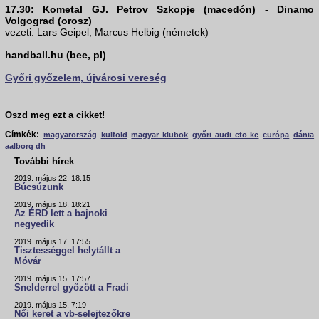
17.30: Kometal GJ. Petrov Szkopje (macedón) - Dinamo
Volgograd (orosz)
vezeti: Lars Geipel, Marcus Helbig (németek)
handball.hu (bee, pl)
Győri győzelem, újvárosi vereség
Oszd meg ezt a cikket!
Címkék:
magyarország
külföld
magyar klubok
győri audi eto kc
európa
dánia
aalborg dh
További hírek
2019. május 22. 18:15
Búcsúzunk
2019. május 18. 18:21
Az ÉRD lett a bajnoki
negyedik
2019. május 17. 17:55
Tisztességgel helytállt a
Móvár
2019. május 15. 17:57
Snelderrel győzött a Fradi
2019. május 15. 7:19
Női keret a vb-selejtezőkre