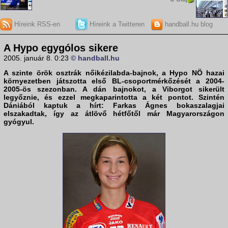
Híreink RSS-en
Híreink a Twitteren
handball.hu blog
A Hypo egygólos sikere
2005. január 8. 0:23
© handball.hu
A szinte örök osztrák nőikézilabda-bajnok, a
Hypo NÖ
hazai
környezetben játszotta első BL-csoportmérkőzését a 2004-
2005-ös szezonban. A dán bajnokot, a
Viborg
ot sikerült
legyőznie, és ezzel megkaparintotta a két pontot. Szintén
Dániából kaptuk a hírt:
Farkas Ágnes
bokaszalagjai
elszakadtak, így az átlövő hétfőtől már Magyarországon
gyógyul.