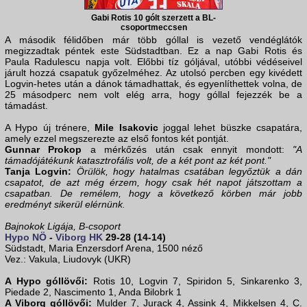
Gabi Rotis 10 gólt szerzett a BL-
csoportmeccsen
A második félidőben már több góllal is vezető vendéglátók
megizzadtak péntek este Südstadtban. Ez a nap Gabi Rotis és
Paula Radulescu napja volt. Előbbi tíz góljával, utóbbi védéseivel
járult hozzá csapatuk győzelméhez. Az utolsó percben egy kivédett
Logvin-hetes után a dánok támadhattak, és egyenlíthettek volna, de
25 másodperc nem volt elég arra, hogy góllal fejezzék be a
támadást.
A Hypo új trénere,
Mile Isakovic
joggal lehet büszke csapatára,
amely ezzel megszerezte az első fontos két pontját.
Gunnar Prokop
a mérkőzés után csak ennyit mondott:
"A
támadójátékunk katasztrofális volt, de a két pont az két pont."
Tanja Logvin:
Örülök, hogy hatalmas csatában legyőztük a dán
csapatot, de azt még érzem, hogy csak hét napot játszottam a
csapatban. De remélem, hogy a következő körben már jobb
eredményt sikerül elérnünk.
Bajnokok Ligája, B-csoport
Hypo NÖ
-
Viborg HK
29-28 (14-14)
Südstadt, Maria Enzersdorf Arena, 1500 néző
Vez.: Vakula, Liudovyk (UKR)
A Hypo góllövői:
Rotis 10, Logvin 7, Spiridon 5, Sinkarenko 3,
Piedade 2, Nascimento 1, Anda Bilobrk 1
A Viborg góllövői:
Mulder 7, Jurack 4, Assink 4, Mikkelsen 4, C.