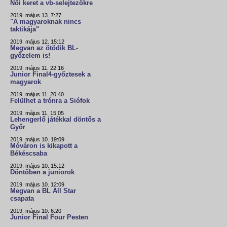
Női keret a vb-selejtezőkre
2019. május 13. 7:27
"A magyaroknak nincs
taktikája"
2019. május 12. 15:12
Megvan az ötödik BL-
győzelem is!
2019. május 11. 22:16
Junior Final4-győztesek a
magyarok
2019. május 11. 20:40
Felülhet a trónra a Siófok
2019. május 11. 15:05
Lehengerlő játékkal döntős a
Győr
2019. május 10. 19:09
Móváron is kikapott a
Békéscsaba
2019. május 10. 15:12
Döntőben a juniorok
2019. május 10. 12:09
Megvan a BL All Star
csapata
2019. május 10. 6:20
Junior Final Four Pesten