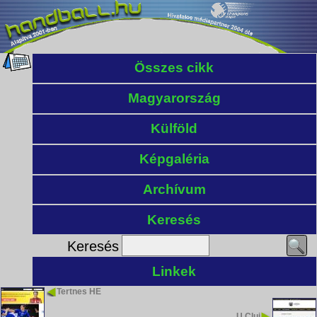
Összes cikk
Magyarország
Külföld
Képgaléria
Archívum
Keresés
Keresés
Linkek
Tertnes HE
U Cluj