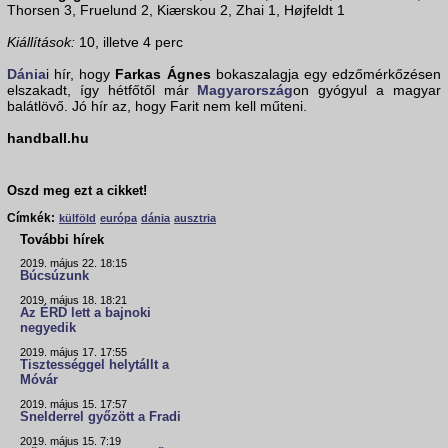
Thorsen 3, Fruelund 2, Kiærskou 2, Zhai 1, Højfeldt 1
Kiállítások:
10, illetve 4 perc
Dánia
i hír, hogy
Farkas Ágnes
bokaszalagja egy edzőmérkőzésen
elszakadt, így hétfőtől már
Magyarország
on gyógyul a magyar
balátlövő. Jó hír az, hogy Farit nem kell műteni.
handball.hu
Oszd meg ezt a cikket!
Címkék:
külföld
európa
dánia
ausztria
További hírek
2019. május 22. 18:15
Búcsúzunk
2019. május 18. 18:21
Az ÉRD lett a bajnoki
negyedik
2019. május 17. 17:55
Tisztességgel helytállt a
Móvár
2019. május 15. 17:57
Snelderrel győzött a Fradi
2019. május 15. 7:19