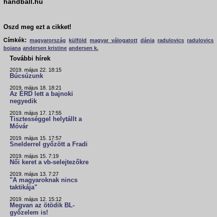
handball.hu
Oszd meg ezt a cikket!
Címkék:
magyarország
külföld
magyar válogatott
dánia
radulovics
radulovics
bojana
andersen kristine
andersen k.
További hírek
2019. május 22. 18:15
Búcsúzunk
2019. május 18. 18:21
Az ÉRD lett a bajnoki
negyedik
2019. május 17. 17:55
Tisztességgel helytállt a
Móvár
2019. május 15. 17:57
Snelderrel győzött a Fradi
2019. május 15. 7:19
Női keret a vb-selejtezőkre
2019. május 13. 7:27
"A magyaroknak nincs
taktikája"
2019. május 12. 15:12
Megvan az ötödik BL-
győzelem is!