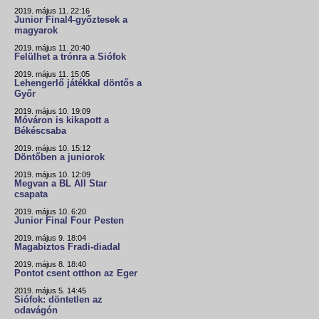
2019. május 11. 22:16
Junior Final4-győztesek a
magyarok
2019. május 11. 20:40
Felülhet a trónra a Siófok
2019. május 11. 15:05
Lehengerlő játékkal döntős a
Győr
2019. május 10. 19:09
Móváron is kikapott a
Békéscsaba
2019. május 10. 15:12
Döntőben a juniorok
2019. május 10. 12:09
Megvan a BL All Star
csapata
2019. május 10. 6:20
Junior Final Four Pesten
2019. május 9. 18:04
Magabiztos Fradi-diadal
2019. május 8. 18:40
Pontot csent otthon az Eger
2019. május 5. 14:45
Siófok: döntetlen az
odavágón