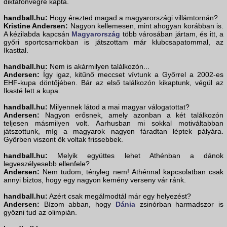
diktafonvégre kapta.
handball.hu:
Hogy érezted magad a magyarországi villámtornán?
Kristine Andersen:
Nagyon kellemesen, mint ahogyan korábban is.
A kézilabda kapcsán
Magyarország
több városában jártam, és itt, a
győri sportcsarnokban is játszottam már klubcsapatommal, az
Ikasttal.
handball.hu:
Nem is akármilyen találkozón...
Andersen:
Így igaz, kitűnő meccset vívtunk a Győrrel a 2002-es
EHF-kupa döntőjében. Bár az első találkozón kikaptunk, végül az
Ikasté lett a kupa.
handball.hu:
Milyennek látod a mai magyar válogatottat?
Andersen:
Nagyon erősnek, amely azonban a két találkozón
teljesen másmilyen volt. Aarhusban mi sokkal motiváltabban
játszottunk, míg a magyarok nagyon fáradtan léptek pályára.
Győrben viszont ők voltak frissebbek.
handball.hu:
Melyik együttes lehet Athénban a dánok
legveszélyesebb ellenfele?
Andersen:
Nem tudom, tényleg nem! Athénnal kapcsolatban csak
annyi biztos, hogy egy nagyon kemény verseny vár ránk.
handball.hu:
Azért csak megálmodtál már egy helyezést?
Andersen:
Bízom abban, hogy
Dánia
zsinórban harmadszor is
győzni tud az olimpián.