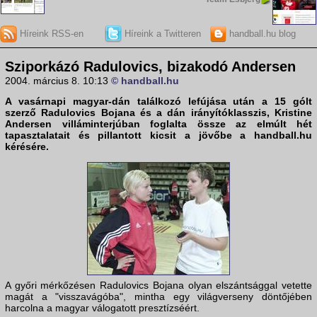
Híreink RSS-en
Híreink a Twitteren
handball.hu blog
Sziporkázó Radulovics, bizakodó Andersen
2004. március 8. 10:13
© handball.hu
A vasárnapi magyar-dán találkozó lefújása után a 15 gólt
szerző Radulovics Bojana és a dán irányítóklasszis, Kristine
Andersen villáminterjúban foglalta össze az elmúlt hét
tapasztalatait és pillantott kicsit a jövőbe a handball.hu
kérésére.
A győri mérkőzésen Radulovics Bojana olyan elszántsággal vetette
magát a "visszavágóba", mintha egy világverseny döntőjében
harcolna a magyar válogatott presztízséért.