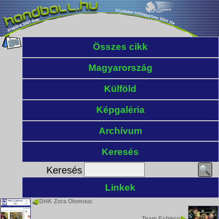
Összes cikk
Magyarország
Külföld
Képgaléria
Archívum
Keresés
Keresés
Linkek
DHK Zora Olomouc
Team Esbjerg