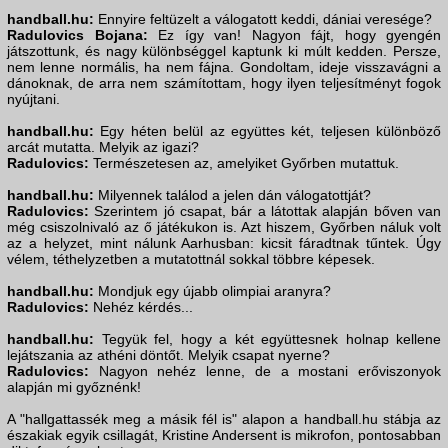
handball.hu:
Ennyire feltüzelt a válogatott keddi, dániai veresége?
Radulovics Bojana:
Ez így van! Nagyon fájt, hogy gyengén
játszottunk, és nagy különbséggel kaptunk ki múlt kedden. Persze,
nem lenne normális, ha nem fájna. Gondoltam, ideje visszavágni a
dánoknak, de arra nem számítottam, hogy ilyen teljesítményt fogok
nyújtani.
handball.hu:
Egy héten belül az együttes két, teljesen különböző
arcát mutatta. Melyik az igazi?
Radulovics:
Természetesen az, amelyiket Győrben mutattuk.
handball.hu:
Milyennek találod a jelen dán válogatottját?
Radulovics:
Szerintem jó csapat, bár a látottak alapján bőven van
még csiszolnivaló az ő játékukon is. Azt hiszem, Győrben náluk volt
az a helyzet, mint nálunk Aarhusban: kicsit fáradtnak tűntek. Úgy
vélem, téthelyzetben a mutatottnál sokkal többre képesek.
handball.hu:
Mondjuk egy újabb olimpiai aranyra?
Radulovics:
Nehéz kérdés...
handball.hu:
Tegyük fel, hogy a két együttesnek holnap kellene
lejátszania az athéni döntőt. Melyik csapat nyerne?
Radulovics:
Nagyon nehéz lenne, de a mostani erőviszonyok
alapján mi győznénk!
A "hallgattassék meg a másik fél is" alapon a handball.hu stábja az
északiak egyik csillagát, Kristine Andersent is mikrofon, pontosabban