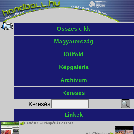
Összes cikk
Magyarország
Külföld
Képgaléria
Archívum
Keresés
Keresés
Linkek
Hétfő KC - utánpótlás csapat
VfL Oldenburg