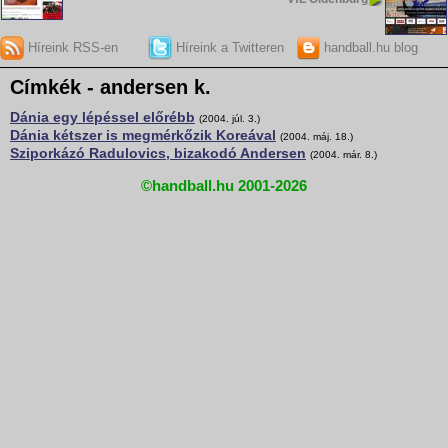
Híreink RSS-en
Híreink a Twitteren
handball.hu blog
Címkék - andersen k.
Dánia egy lépéssel előrébb
(2004. júl. 3.)
Dánia kétszer is megmérkőzik Koreával
(2004. máj. 18.)
Sziporkázó Radulovics, bizakodó Andersen
(2004. már. 8.)
©handball.hu 2001-2026