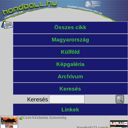
Összes cikk
Magyarország
Külföld
Képgaléria
Archívum
Keresés
Keresés
Linkek
Cseh Kézilabda Szövetség
Handball123.com