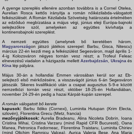
A gyenge szereplés ellenére azonban továbbra is a Cornel Otelea,
Aurelian Rosca kettős irányítja a román nőikézilabda-válogatott
felkészülését. A Román Kézilabda Szövetség határozata értelmében
az edződuó megbízatása a május végi, június eleji Európa-bajnoki
selejtezőkre szól, amelyeken az együttes kivívhatja a
kontinensbajnoki szereplést.
A nemzeti együttes (amelynek bő keretében három,
Magyarország
on játszó játékos szerepel: Barbu, Gisca, Nitescu)
március 22-én kezdi meg a felkészülést Segesváron, majd április 1-
4-ig Kolozsváron négyes tornán vesz részt; a Trofeul Feleac
elnevezésű viadalon a házigazda mellett
Azerbajdzsán
,
Ukrajna
és
Kína
lép pályára.
Május 30-án a hollandiai Emmen városában kerül sor az Eb-
selejtező első mérkőzésére, a visszavágót június 6-án Segesváron
játsszák. Sikeres kvalifikáció után a csapat augusztus 5-9-e között
nemzetközi tornán vesz részt, október 18-25-én Hollandiában,
november 24-29-én pedig a hazai Kárpát-kupán szerepel.
A román válogatott bő kerete
kapusok:
Barbu Ildiko (Cornexi), Luminita Hutupan (Krim Electa,
szlovén), Florentina Grecu (Metz, francia)
mezőnyjátékosok:
Aurelia Bradeanu, Alina Nicoleta Dobrin, Ioana
Cristina Mihai, Cristina Varzaru (mind Rapid CFR Bucuresti), Oana
Manea, Petronica Fedorneac, Florentina Traistaru, Luminita Chiriev
(mind Oltchim Ramnicu Valcea), Aurica Valeria Bese, Ana Maria