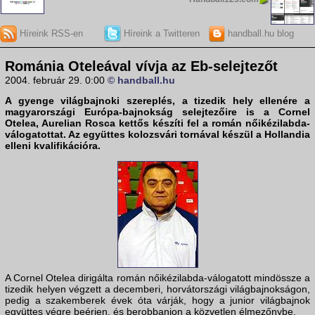
Híreink RSS-en
Híreink a Twitteren
handball.hu blog
Románia Oteleával vívja az Eb-selejtezőt
2004. február 29. 0:00
© handball.hu
A gyenge világbajnoki szereplés, a tizedik hely ellenére a
magyarországi Európa-bajnokság selejtezőire is a Cornel
Otelea, Aurelian Rosca kettős készíti fel a román nőikézilabda-
válogatottat. Az együttes kolozsvári tornával készül a Hollandia
elleni kvalifikációra.
A Cornel Otelea dirigálta román nőikézilabda-válogatott mindössze a
tizedik helyen végzett a decemberi, horvátországi világbajnokságon,
pedig a szakemberek évek óta várják, hogy a junior világbajnok
együttes végre beérjen, és berobbanjon a közvetlen élmezőnybe.