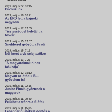
További hírek
2019. május 22. 18:15
Búcsúzunk
2019. május 18. 18:21
Az ÉRD lett a bajnoki
negyedik
2019. május 17. 17:55
Tisztességgel helytállt a
Móvár
2019. május 15. 17:57
Snelderrel győzött a Fradi
2019. május 15. 7:19
Női keret a vb-selejtezőkre
2019. május 13. 7:27
"A magyaroknak nincs
taktikája"
2019. május 12. 15:12
Megvan az ötödik BL-
győzelem is!
2019. május 11. 22:16
Junior Final4-győztesek a
magyarok
2019. május 11. 20:40
Felülhet a trónra a Siófok
2019. május 11. 15:05
Lehengerlő játékkal döntős a