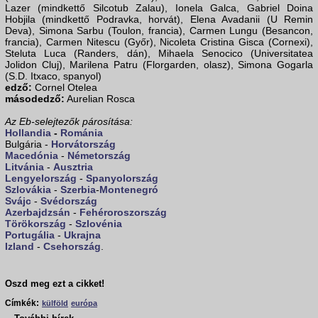
Lazer (mindkettő Silcotub Zalau), Ionela Galca, Gabriel Doina
Hobjila (mindkettő Podravka, horvát), Elena Avadanii (U Remin
Deva), Simona Sarbu (Toulon, francia), Carmen Lungu (Besancon,
francia), Carmen Nitescu (Győr), Nicoleta Cristina Gisca (Cornexi),
Steluta Luca (Randers, dán), Mihaela Senocico (Universitatea
Jolidon Cluj), Marilena Patru (Florgarden, olasz), Simona Gogarla
(S.D. Itxaco, spanyol)
edző:
Cornel Otelea
másodedző:
Aurelian Rosca
Az Eb-selejtezők párosítása:
Hollandia
-
Románia
Bulgária -
Horvátország
Macedónia
-
Németország
Litvánia
-
Ausztria
Lengyelország
-
Spanyolország
Szlovákia
-
Szerbia
-
Montenegró
Svájc
-
Svédország
Azerbajdzsán
-
Fehéroroszország
Törökország
-
Szlovénia
Portugália
-
Ukrajna
Izland
-
Csehország
.
Oszd meg ezt a cikket!
Címkék:
külföld
európa