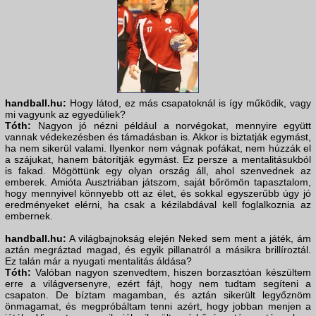
handball.hu:
Hogy látod, ez más csapatoknál is így működik, vagy
mi vagyunk az egyedüliek?
Tóth:
Nagyon jó nézni például a norvégokat, mennyire együtt
vannak védekezésben és támadásban is. Akkor is biztatják egymást,
ha nem sikerül valami. Ilyenkor nem vágnak pofákat, nem húzzák el
a szájukat, hanem bátorítják egymást. Ez persze a mentalitásukból
is fakad. Mögöttünk egy olyan ország áll, ahol szenvednek az
emberek. Amióta Ausztriában játszom, saját bőrömön tapasztalom,
hogy mennyivel könnyebb ott az élet, és sokkal egyszerűbb úgy jó
eredményeket elérni, ha csak a kézilabdával kell foglalkoznia az
embernek.
handball.hu:
A világbajnokság elején Neked sem ment a játék, ám
aztán megráztad magad, és egyik pillanatról a másikra brillíroztál.
Ez talán már a nyugati mentalitás áldása?
Tóth:
Valóban nagyon szenvedtem, hiszen borzasztóan készültem
erre a világversenyre, ezért fájt, hogy nem tudtam segíteni a
csapaton. De bíztam magamban, és aztán sikerült legyőznöm
önmagamat, és megpróbáltam tenni azért, hogy jobban menjen a