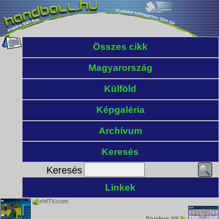
Összes cikk
Magyarország
Külföld
Képgaléria
Archívum
Keresés
Keresés
Linkek
ehfTV.com
Randers HK