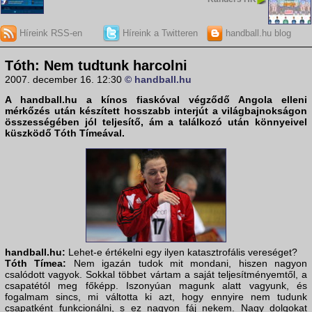
Híreink RSS-en
Híreink a Twitteren
handball.hu blog
Tóth: Nem tudtunk harcolni
2007. december 16. 12:30
© handball.hu
A
handball.hu
a kínos fiaskóval végződő
Angola
elleni
mérkőzés után készített hosszabb interjút a világbajnokságon
összességében jól teljesítő, ám a találkozó után könnyeivel
küszködő
Tóth Tímeával
.
handball.hu:
Lehet-e értékelni egy ilyen katasztrofális vereséget?
Tóth Tímea:
Nem igazán tudok mit mondani, hiszen nagyon
csalódott vagyok. Sokkal többet vártam a saját teljesítményemtől, a
csapatétól meg főképp. Iszonyúan magunk alatt vagyunk, és
fogalmam sincs, mi váltotta ki azt, hogy ennyire nem tudunk
csapatként funkcionálni, s ez nagyon fáj nekem. Nagy dolgokat