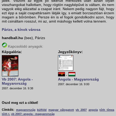
játék. Viszont az egyik jól sikerült mérkőzés után aztán olyan
visszhangokat hallottam, hogy rögtön nagyképűvé is váltam, és nem
vagyok elég alázattal a csapat iránt. Nekem pedig nagyon fájt, hogy
ezt épp a saját csapattársaim látják így, s emiatt borzasztóan érzem
magam a bőrömben. Persze én is el fogok gondolkodni azon, hogy
mit csináltam rosszul, mi az, amit máshogy kellett volna tennem.
Párizs, a kínok városa
handball.hu
(bee), Párizs
Kapcsolódó anyagok:
Képgaléria:
Jegyzőkönyv:
-
Vb 2007: Angola -
Angola - Magyarország
Magyarország
2007. december 16. 9:00
2007. december 16. 9:38
Oszd meg ezt a cikket!
Címkék:
magyarország
külföld
magyar válogatott
vb 2007
angola
tóth tímea
tóth t.
vb 2007: angola - magyarország