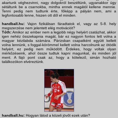
akartunk véghezvinni, nagy dolgokról beszéltünk, ugyanakkor úgy
sétáltunk be a csarnokba, mintha ennek magától kellene mennie.
Tenni pedig nem tudtunk érte, főképp a pályán nem, ami a
legfontosabb lenne, hiszen ott dől el minden.
handball.hu:
Vajon fizikálisan fáradtatok el, vagy az 5-8. hely
megszerzése nem jelentett elég motivációt?
Tóth:
Amikor az ember nem a legjobb négy helyért csatázhat, akkor
igen nehéz összekapnia magát, bár ez nagyon fontos lett volna a
magyar kézilabda számára. Párizsban csapatként együtt kellett
volna lennünk, s foggal-körömmel kellett volna harcolnunk az ötödik
helyért, ez pedig nem működött. Érdekes, hogy voltak olyan
mérkőzéseink, ahol össze tudtuk kapni magunkat, és minden jól
ment. A fájó pont csak az, hogy a kötelező, simán hozható
találkozókon elvéreztünk.
handball.hu:
Hogyan látod a közeli jövőt ezek után?