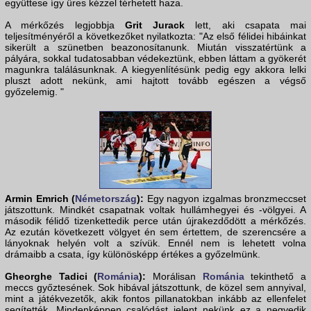
együttese így üres kézzel térhetett haza.
A mérkőzés legjobbja
Grit Jurack
lett, aki csapata mai
teljesítményéről a következőket nyilatkozta: "Az első félidei hibáinkat
sikerült a szünetben beazonosítanunk. Miután visszatértünk a
pályára, sokkal tudatosabban védekeztünk, ebben láttam a gyökerét
magunkra találásunknak. A kiegyenlítésünk pedig egy akkora lelki
pluszt adott nekünk, ami hajtott tovább egészen a végső
győzelemig. "
Armin Emrich (
Németország
):
Egy nagyon izgalmas bronzmeccset
játszottunk. Mindkét csapatnak voltak hullámhegyei és -völgyei. A
második félidő tizenkettedik perce után újrakezdődött a mérkőzés.
Az ezután következett völgyet én sem értettem, de szerencsére a
lányoknak helyén volt a szívük. Ennél nem is lehetett volna
drámaibb a csata, így különösképp értékes a győzelmünk.
Gheorghe Tadici (
Románia
):
Morálisan
Románia
tekinthető a
meccs győztesének. Sok hibával játszottunk, de közel sem annyival,
mint a játékvezetők, akik fontos pillanatokban inkább az ellenfelet
segítették. Mindenképpen csalódást jelent nekünk ez a negyedik