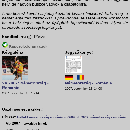
hely, de nagyon büszke vagyok a csapatomra.
A mérkőzést követő sajtótájékoztatót kisebb "incidens" törte meg: a
német együttes zászlókkal, síppal-dobbal felszerelkezve vonatozott
be a helyiségbe, ahol az újságírók tapsviharától kísérve éljenezte
pironkodó szövetségi kapitányát.
handball.hu
(jj), Párizs
Kapcsolódó anyagok:
Képgaléria:
Jegyzőkönyv:
-
Vb 2007: Németország -
Németország - Románia
Románia
2007. december 16. 14:00
2007. december 16. 15:14
Oszd meg ezt a cikket!
Címkék:
külföld
németország
románia
vb 2007
vb 2007: németország - románia
Vb 2007 - további hírek