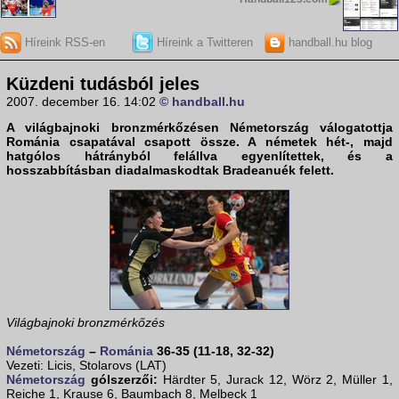
Híreink RSS-en
Híreink a Twitteren
handball.hu blog
Küzdeni tudásból jeles
2007. december 16. 14:02
© handball.hu
A világbajnoki bronzmérkőzésen
Németország
válogatottja
Románia
csapatával csapott össze. A németek hét-, majd
hatgólos hátrányból felállva egyenlítettek, és a
hosszabbításban diadalmaskodtak Bradeanuék felett.
Világbajnoki bronzmérkőzés
Németország
–
Románia
36-35 (11-18, 32-32)
Vezeti: Licis, Stolarovs (LAT)
Németország
gólszerzői:
Härdter 5, Jurack 12, Wörz 2, Müller 1,
Reiche 1, Krause 6, Baumbach 8, Melbeck 1