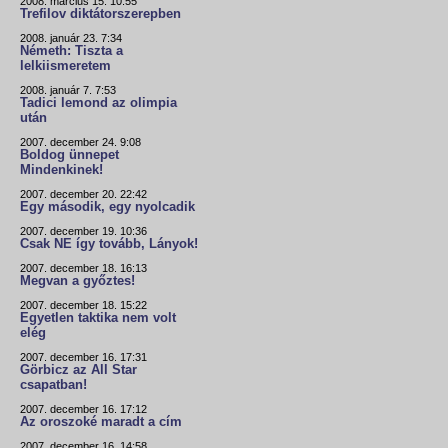
2008. március 15. 10:55
Trefilov diktátorszerepben
2008. január 23. 7:34
Németh: Tiszta a
lelkiismeretem
2008. január 7. 7:53
Tadici lemond az olimpia
után
2007. december 24. 9:08
Boldog ünnepet
Mindenkinek!
2007. december 20. 22:42
Egy második, egy nyolcadik
2007. december 19. 10:36
Csak NE így tovább, Lányok!
2007. december 18. 16:13
Megvan a győztes!
2007. december 18. 15:22
Egyetlen taktika nem volt
elég
2007. december 16. 17:31
Görbicz az All Star
csapatban!
2007. december 16. 17:12
Az oroszoké maradt a cím
2007. december 16. 14:58