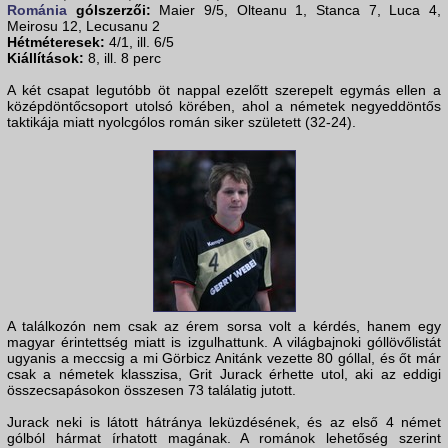
Románia
gólszerzői:
Maier 9/5, Olteanu 1, Stanca 7, Luca 4,
Meirosu 12, Lecusanu 2
Hétméteresek:
4/1, ill. 6/5
Kiállítások:
8, ill. 8 perc
A két csapat legutóbb öt nappal ezelőtt szerepelt egymás ellen a
középdöntőcsoport utolsó körében, ahol a németek negyeddöntős
taktikája miatt nyolcgólos román siker született (32-24).
A találkozón nem csak az érem sorsa volt a kérdés, hanem egy
magyar érintettség miatt is izgulhattunk. A világbajnoki góllövőlistát
ugyanis a meccsig a mi Görbicz Anitánk vezette 80 góllal, és őt már
csak a németek klasszisa, Grit Jurack érhette utol, aki az eddigi
összecsapásokon összesen 73 találatig jutott.
Jurack neki is látott hátránya leküzdésének, és az első 4 német
gólból hármat írhatott magának. A románok lehetőség szerint