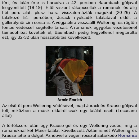
tért, és talán érte is harcolva a 42. percben Baumbach góljával
kiegyenlített (19-19). Ettől viszont rákapcsoltak a románok, és alig
hét perc alatt plusz hatra visszatornázták magukat (20-26). A
találkozó 51. percében, Jurack nyolcadik találatával eldőlt a
gólkirálynői cím sorsa is. A végjátékra visszaállt Woltering, és rögtön
fontos védéssel segítette társait. A románok egygólos vezetésénél
támadóhibát követtek el, Baumbach pedig kegyetlenül megtorolta
ezt, így 32-32 után hosszabbítás következett.
Armin Emrich
Az első öt perc Woltering védésével, majd Jurack és Krause góljával
telt, miközben a másik oldalról csak egy találat esett (Lecusanu
által).
A térfélcsere után egy Krause-gól és egy Woltering-védés, míg a
románoknál két Maier-találat következett. Aztán ismét Woltering és
Krause tette a dolgát. Az idővel a végén rosszul sáfárkodó
Románia