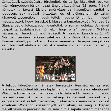
támadásaik széthúzására törekedtek, és az így kialakított réseken
már könnyebben fértek hozzá Englert kapujához (11. perc: 4-7). A
németek a tavalyi Eb-bronzmérkőzéshez hasonlóan ezúttal is
idegesen, sok hibával játszottak, és jól előkészített, de aztán
kihagyott ziccereikkel maguk tették naggyá Dinut. Ivan mindent
megtett azért, hogy Jurackot kiiktassa a támadásokból, Meirosu és
Stanca pedig futószalagon gyártották a román gólokat. A német
csapat tanácstalanságát jól jelzi, hogy a 24. percben, 9-14-es
hátrányban Jurack büntetőt hibázott. A hajrában Emrich az 1. FC
Nürnberg pénteken érkezett játékosát, Ania Röslert küldte a pályára
Krause helyett, próbálkozott kapuscserével is, de egyik megoldása
sem bizonyult átütő erejűnek. A szünetre így hétgólos román előny
alakult ki.
A félidőt követően a németek bevetették Reichét, és az első
játékrészben történt ütközés fájdalmai után ismét játékra jelentkezett
Wörz. Tadici érthetően nem akart változtatni eddig kiválóan működő
összeállításán. A német szövetségi kapitánynak viszont egy
kényszerlépést kellett megtennie, miután egy szerencsétlen védést
követően Woltering összerogyott kapujában, és még a kispad
mellett fekve is percekig felülni sem bírt. Csapata viszont magához