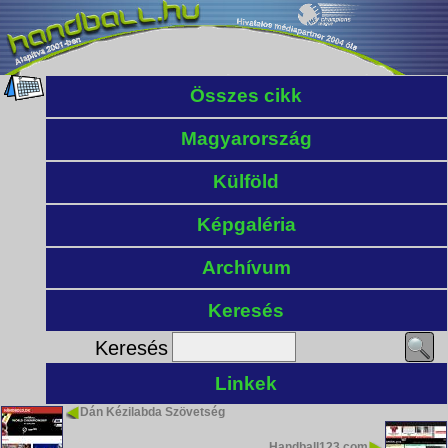
Összes cikk
Magyarország
Külföld
Képgaléria
Archívum
Keresés
Keresés
Linkek
Dán Kézilabda Szövetség
Handball123.com