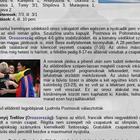
nova 9, Karejeva 1, Andryusina 4, Uskova 2,
anova 1, Turey 3/1, Shipilova 3, Muravjeva 1,
ijeva 2
éteresek:
7/3, ill. 3/1
ítások:
4, ill. 10 perc
pantul keményen védekező orosz válogatott ellen egészen a nyolcadik perc vé
 az első román gólra. Szuszlina uralta kapuját, Postnova és Poltoratska
félét.
Oroszország
előnye 4-5 gólra stabilizálódott, és a kemény védőkkel
yan magas játékosok is, mint Bese esélytelennek bizonyultak. A 28.percbe
dik találatával már kilenccel vezetett csapata (7-16). Az utolsó más
lina még hetest is hárított, a félidőre pedig 8-17-es állásnál vonultak a csapa
A románok játéka a pihenő után sem tudott érdemben
Az elődöntőkre szépen-lassan megtelő csarnok inká
hangulatgerjesztő programoknak lelkesedett, m
lefutottnak érződött mérkőzésnek. Az utolsó fertá
már a bűvös tizest is átlépte a két együttes közti
különbség (13-23), és ez volt az a lélektani pont,
nem volt visszaút. Ez az orosz alakulat ma
körülmények között nem kaphatott ki. Kérdés, holn
marad ezen hozzáállásukból.
ső elődöntő legjobbjának Ljudmila Postnovát választották.
nyij Trefilov (
Oroszország
):
Sajnos az előző, franciák elleni negyeddönt
radt a román csapat. Régóta nem szerepelt női csapatunk az olimpián,
gbajnokság számunkra kiemelkedő fontosságú. Gratulálok csapatomna
zés első percétől kezdve a maximumot nyújtotta.