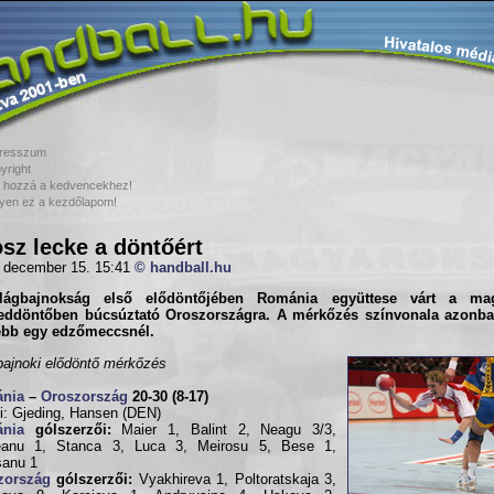
resszum
yright
 hozzá a kedvencekhez!
yen ez a kezdőlapom!
sz lecke a döntőért
 december 15. 15:41
© handball.hu
lágbajnokság első elődöntőjében
Románia
együttese várt a mag
eddöntőben búcsúztató
Oroszország
ra. A mérkőzés színvonala azonb
ebb egy edzőmeccsnél.
bajnoki elődöntő mérkőzés
nia
–
Oroszország
20-30 (8-17)
i: Gjeding, Hansen (DEN)
nia
gólszerzői:
Maier 1, Balint 2, Neagu 3/3,
eanu 1, Stanca 3, Luca 3, Meirosu 5, Bese 1,
sanu 1
zország
gólszerzői:
Vyakhireva 1, Poltoratskaja 3,