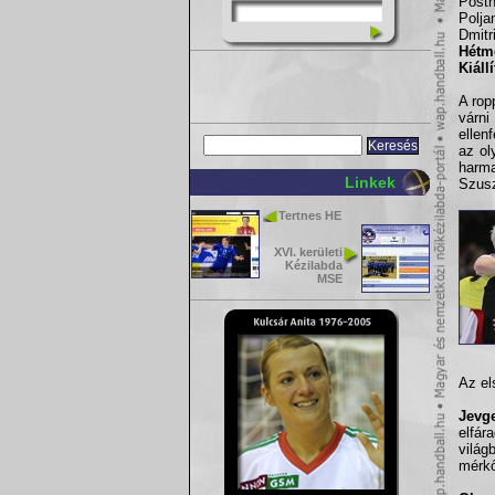
Post
Polj
Dmitr
Hétm
Kiáll
A rop
várni
ellen
az ol
harma
Linkek
Szusz
Tertnes HE
XVI. kerületi
Kézilabda
MSE
Az el
Jevge
elfá
vilá
mérkő