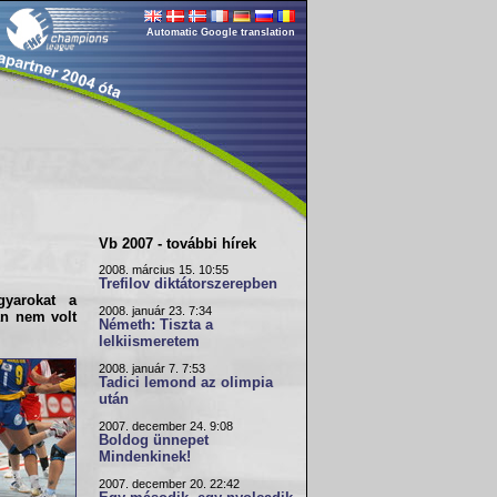
Automatic Google translation
Vb 2007 - további hírek
2008. március 15. 10:55
Trefilov diktátorszerepben
yarokat a
2008. január 23. 7:34
an nem volt
Németh: Tiszta a
lelkiismeretem
2008. január 7. 7:53
Tadici lemond az olimpia
után
2007. december 24. 9:08
Boldog ünnepet
Mindenkinek!
2007. december 20. 22:42