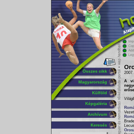
Imp
Cop
Add
Leg
Oro
Összes cikk
2007.
A vi
Magyarország
negy
erős
Külföld
Világ
Képgaléria
Romá
Vezet
Archívum
Romá
Brad
Keresés
Lecu
Oros