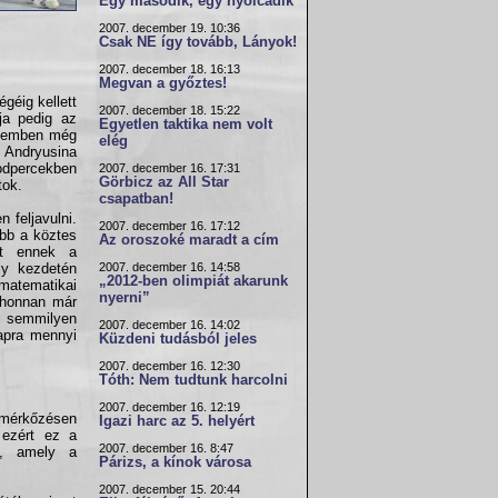
Egy második, egy nyolcadik
2007. december 19. 10:36
Csak NE így tovább, Lányok!
2007. december 18. 16:13
Megvan a győztes!
géig kellett
2007. december 18. 15:22
ja pedig az
Egyetlen taktika nem volt
 szemben még
elég
n Andryusina
odpercekben
2007. december 16. 17:31
Görbicz az All Star
tok.
csapatban!
 feljavulni.
2007. december 16. 17:12
bb a köztes
Az oroszoké maradt a cím
int ennek a
2007. december 16. 14:58
ly kezdetén
„2012-ben olimpiát akarunk
 matematikai
nyerni”
 ahonnan már
 semmilyen
2007. december 16. 14:02
apra mennyi
Küzdeni tudásból jeles
2007. december 16. 12:30
Tóth: Nem tudtunk harcolni
2007. december 16. 12:19
ő mérkőzésen
Igazi harc az 5. helyért
 ezért ez a
2007. december 16. 8:47
k, amely a
Párizs, a kínok városa
2007. december 15. 20:44