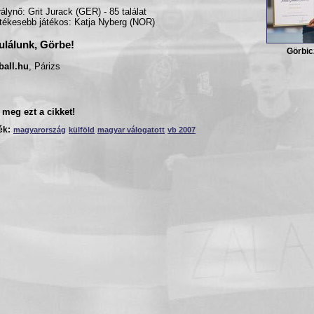
rálynő: Grit Jurack (GER) - 85 találat
tékesebb játékos: Katja Nyberg (NOR)
ulálunk, Görbe!
Görbic
ball.hu
, Párizs
meg ezt a cikket!
ék:
magyarország
külföld
magyar válogatott
vb 2007