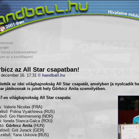
resszum
yright
 hozzá a kedvencekhez!
yen ez a kezdőlapom!
bicz az All Star csapatban!
 december 16. 17:31
© handball.hu
dették az idei világbajnokság
All Star
csapatát, amelyben (a nyolcadik hel
r játékosnak is jutott hely
Görbicz Anita
személyében.
7-es világbajnokság All Star csapata:
: Valerie Nicolas (FRA)
élső: Polina Vyakhireva (RUS)
lövő: Gro Hammerseng (NOR)
ó: Ionela Stanca-Galca (ROU)
ító:
Görbicz Anita
(HUN)
tlövő: Grit Jurack (GER)
zélső: Yana Uskova (RUS)