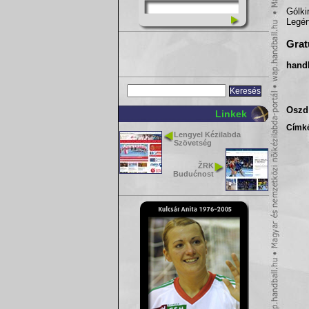
Gólki
Legér
Grat
hand
Oszd 
Linkek
Címk
Lengyel Kézilabda
Szövetség
ŽRK
Budućnost