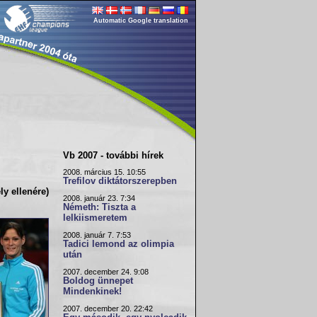
Automatic Google translation
Vb 2007 - további hírek
2008. március 15. 10:55
Trefilov diktátorszerepben
y ellenére)
2008. január 23. 7:34
Németh: Tiszta a
lelkiismeretem
2008. január 7. 7:53
Tadici lemond az olimpia
után
2007. december 24. 9:08
Boldog ünnepet
Mindenkinek!
2007. december 20. 22:42