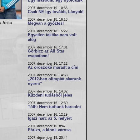
Egy második, egy nyolcadik
2007. december 19. 10:36
Csak NE így tovább, Lányok!
2007. december 18. 16:13
z Anita
Megvan a győztes!
2007. december 18. 15:22
Egyetlen taktika nem volt
elég
2007. december 16. 17:31
Görbicz az All Star
csapatban!
2007. december 16. 17:12
Az oroszoké maradt a cím
2007. december 16. 14:58
„2012-ben olimpiát akarunk
nyerni”
2007. december 16. 14:02
Küzdeni tudásból jeles
2007. december 16. 12:30
Tóth: Nem tudtunk harcolni
2007. december 16. 12:19
Igazi harc az 5. helyért
2007. december 16. 8:47
Párizs, a kínok városa
2007. december 15. 20:44