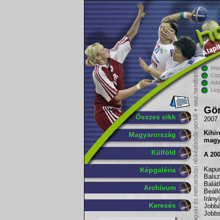
Imp
Cop
Add
Leg
Gör
Összes cikk
2007.
Kihir
Magyarország
magya
Külföld
A 200
Kapus
Képgaléria
Balsz
Balát
Archívum
Beáll
Irány
Keresés
Jobbá
Jobbs