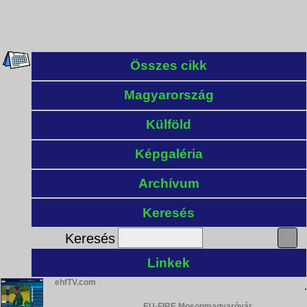
Összes cikk
Magyarország
Külföld
Képgaléria
Archívum
Keresés
Keresés
Linkek
ehfTV.com
EU-FIRE Mosonmagyaróvár