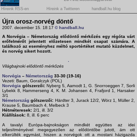
Híreink RSS-en
Híreink a Twitteren
handball.hu blog
Újra orosz-norvég döntő
2007. december 15. 18:17
© handball.hu
A
Norvégia – Németország
elődöntő mérkőzés egy régóta várt
erőfelmérőt jelentett előzetesen mindkét csapat számára. A
találkozó az eseményhez méltó sportértéket mutató küzdelmet,
és norvég sikert hozott.
Világbajnoki elődöntő mérkőzés
Norvégia
–
Németország
33-30 (19-16)
Vezeti: Baum, Goralczyk (POL)
Norvégia
gólszerzői:
Nyberg 5, Aamodt 1, G. Snorroeggen 7, Sorli
Lybekk 8, Hammerseng 4, K. M. Johansen 4, Frafjord 1, Harsaker
3/1
Németország
gólszerzői:
Härdter 3, Jurack 12/2, Wörz 1, Müller 2,
Krause 5, Baumbach 4, Melbeck 3
Hétméteresek:
2/1, ill. 3/2
Kiállítások:
8, ill. 6 perc
A tavalyi Európa-bajnokságon mindkét együttes az idei
teljesítményével megegyezően az elődöntőbe jutott, ám ott