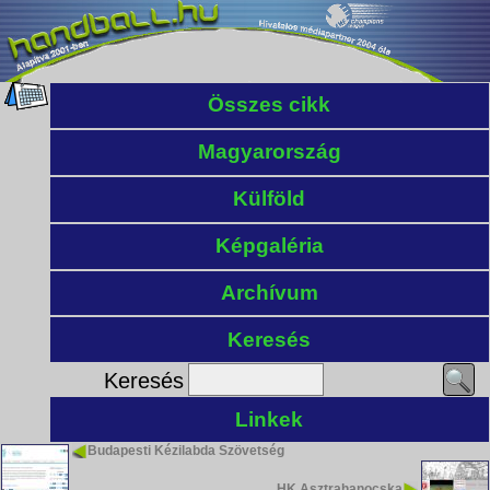
Összes cikk
Magyarország
Külföld
Képgaléria
Archívum
Keresés
Keresés
Linkek
Budapesti Kézilabda Szövetség
HK Asztrahanocska