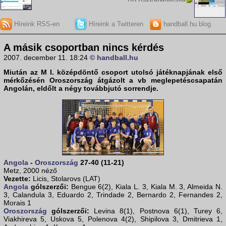
Híreink RSS-en
Híreink a Twitteren
handball.hu blog
A másik csoportban nincs kérdés
2007. december 11. 18:24
© handball.hu
Miután az M I. középdöntő csoport utolsó játéknapjának első
mérkőzésén
Oroszország
átgázolt a vb meglepetéscsapatán
Angolán
, eldőlt a négy továbbjutó sorrendje.
Angola
-
Oroszország
27-40 (11-21)
Metz, 2000 néző
Vezette:
Licis, Stolarovs (LAT)
Angola
gólszerzői:
Bengue 6(2), Kiala L. 3, Kiala M. 3, Almeida N.
3, Calandula 3, Eduardo 2, Trindade 2, Bernardo 2, Fernandes 2,
Morais 1
Oroszország
gólszerzői:
Levina 8(1), Postnova 6(1), Turey 6,
Viakhireva 5, Uskova 5, Polenova 4(2), Shipilova 3, Dmitrieva 1,