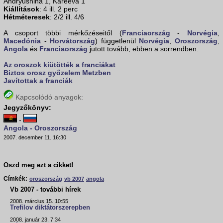
Andryushina 1, Kareeva 1
Kiállítások
: 4 ill. 2 perc
Hétméteresek
: 2/2 ill. 4/6
A csoport többi mérkőzéseitől (
Franciaország
-
Norvégia
,
Macedónia
-
Horvátország
) függetlenül
Norvégia
,
Oroszország
,
Angola
és
Franciaország
jutott tovább, ebben a sorrendben.
Az oroszok kiütötték a franciákat
Biztos orosz győzelem Metzben
Javítottak a franciák
Kapcsolódó anyagok:
Jegyzőkönyv:
-
Angola - Oroszország
2007. december 11. 16:30
Oszd meg ezt a cikket!
Címkék:
oroszország
vb 2007
angola
Vb 2007 - további hírek
2008. március 15. 10:55
Trefilov diktátorszerepben
2008. január 23. 7:34