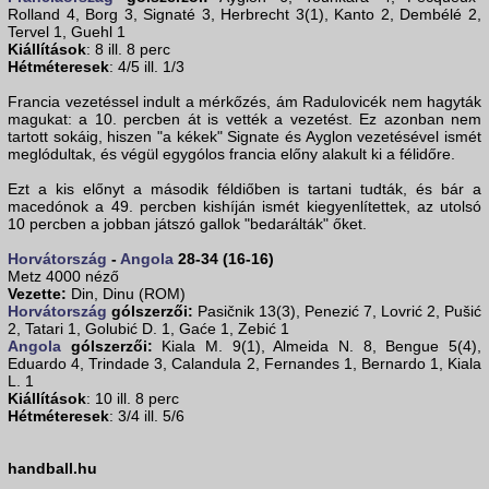
Rolland 4, Borg 3, Signaté 3, Herbrecht 3(1), Kanto 2, Dembélé 2,
Tervel 1, Guehl 1
Kiállítások
: 8 ill. 8 perc
Hétméteresek
: 4/5 ill. 1/3
Francia vezetéssel indult a mérkőzés, ám Radulovicék nem hagyták
magukat: a 10. percben át is vették a vezetést. Ez azonban nem
tartott sokáig, hiszen "a kékek" Signate és Ayglon vezetésével ismét
meglódultak, és végül egygólos francia előny alakult ki a félidőre.
Ezt a kis előnyt a második féldiőben is tartani tudták, és bár a
macedónok a 49. percben kishíján ismét kiegyenlítettek, az utolsó
10 percben a jobban játszó gallok "bedarálták" őket.
Horvátország
-
Angola
28-34 (16-16)
Metz 4000 néző
Vezette:
Din, Dinu (ROM)
Horvátország
gólszerzői:
Pasičnik 13(3), Penezić 7, Lovrić 2, Pušić
2, Tatari 1, Golubić D. 1, Gaće 1, Zebić 1
Angola
gólszerzői:
Kiala M. 9(1), Almeida N. 8, Bengue 5(4),
Eduardo 4, Trindade 3, Calandula 2, Fernandes 1, Bernardo 1, Kiala
L. 1
Kiállítások
: 10 ill. 8 perc
Hétméteresek
: 3/4 ill. 5/6
handball.hu