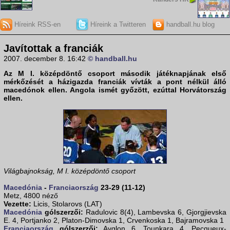
Híreink RSS-en
Híreink a Twitteren
handball.hu blog
Javítottak a franciák
2007. december 8. 16:42
© handball.hu
Az M I. középdöntő csoport második játéknapjának első
mérkőzését a házigazda
franciák
vívták a pont nélkül álló
macedónok
ellen. Angola ismét győzött, ezúttal Horvátország
ellen.
Világbajnokság, M I. középdöntő csoport
Macedónia
-
Franciaország
23-29 (11-12)
Metz, 4800 néző
Vezette:
Licis, Stolarovs (LAT)
Macedónia
gólszerzői:
Radulovic 8(4), Lambevska 6, Gjorgjievska
E. 4, Portjanko 2, Platon-Dimovska 1, Crvenkoska 1, Bajramovska 1
Franciaország
gólszerzői:
Ayglon 6, Tounkara 4, Pecqueux-