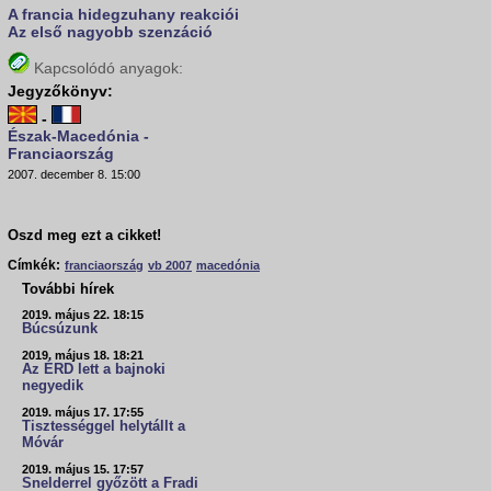
A francia hidegzuhany reakciói
Az első nagyobb szenzáció
Kapcsolódó anyagok:
Jegyzőkönyv:
-
Észak-Macedónia -
Franciaország
2007. december 8. 15:00
Oszd meg ezt a cikket!
Címkék:
franciaország
vb 2007
macedónia
További hírek
2019. május 22. 18:15
Búcsúzunk
2019. május 18. 18:21
Az ÉRD lett a bajnoki
negyedik
2019. május 17. 17:55
Tisztességgel helytállt a
Móvár
2019. május 15. 17:57
Snelderrel győzött a Fradi