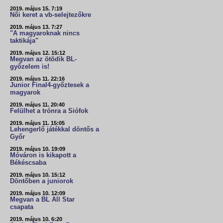
2019. május 15. 7:19
Női keret a vb-selejtezőkre
2019. május 13. 7:27
"A magyaroknak nincs
taktikája"
2019. május 12. 15:12
Megvan az ötödik BL-
győzelem is!
2019. május 11. 22:16
Junior Final4-győztesek a
magyarok
2019. május 11. 20:40
Felülhet a trónra a Siófok
2019. május 11. 15:05
Lehengerlő játékkal döntős a
Győr
2019. május 10. 19:09
Móváron is kikapott a
Békéscsaba
2019. május 10. 15:12
Döntőben a juniorok
2019. május 10. 12:09
Megvan a BL All Star
csapata
2019. május 10. 6:20