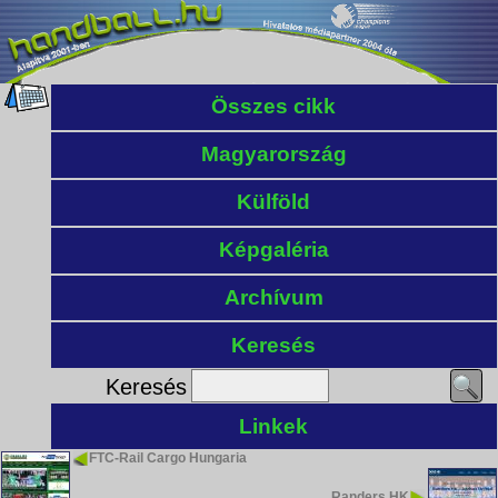
Összes cikk
Magyarország
Külföld
Képgaléria
Archívum
Keresés
Keresés
Linkek
FTC-Rail Cargo Hungaria
Randers HK