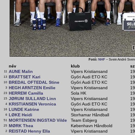
Fotó:
NHF
– Svein André Sve
név
klub
sz
AUNE Malin
Vipers Kristiansand
19
11
BRATTSET Kari
Győri Audi ETO KC
19
13
BREDAL OFTEDAL Stine
Győri Audi ETO KC
19
10
HEGH ARNTZEN Emilie
Vipers Kristiansand
19
3
HERREM Camilla
Sola HK
19
23
JØRUM SULLAND Linn
Vipers Kristiansand
19
15
KRISTIANSEN Veronica
Győri Audi ETO KC
19
4
LUNDE Katrine
Vipers Kristiansand
19
16
LØKE Heidi
Storhamar Håndball
19
6
MORTENSEN INGSTAD Vilde
Team Esbjerg
19
51
MØRK Thea
København Håndbold
19
25
REISTAD Henny Ella
Vipers Kristiansand
19
2