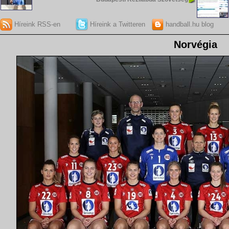
Híreink RSS-en
Híreink a Twitteren
handball.hu blog
Norvégia