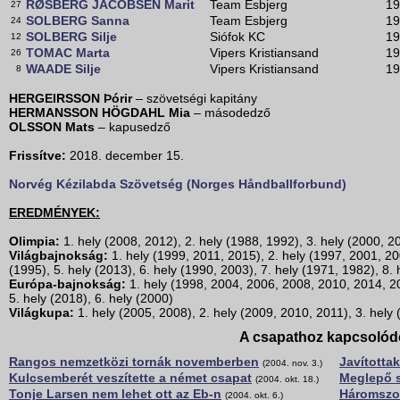
RØSBERG JACOBSEN Marit
Team Esbjerg
19
27
SOLBERG Sanna
Team Esbjerg
19
24
SOLBERG Silje
Siófok KC
19
12
TOMAC Marta
Vipers Kristiansand
19
26
WAADE Silje
Vipers Kristiansand
19
8
HERGEIRSSON Þórir
– szövetségi kapitány
HERMANSSON HÖGDAHL Mia
– másodedző
OLSSON Mats
– kapusedző
Frissítve:
2018. december 15.
Norvég Kézilabda Szövetség (Norges Håndballforbund)
EREDMÉNYEK:
Olimpia:
1. hely (2008, 2012), 2. hely (1988, 1992), 3. hely (2000, 2
Világbajnokság:
1. hely (1999, 2011, 2015), 2. hely (1997, 2001, 20
(1995), 5. hely (2013), 6. hely (1990, 2003), 7. hely (1971, 1982), 8.
Európa-bajnokság:
1. hely (1998, 2004, 2006, 2008, 2010, 2014, 20
5. hely (2018), 6. hely (2000)
Világkupa:
1. hely (2005, 2008), 2. hely (2009, 2010, 2011), 3. hely
A csapathoz kapcsolód
Rangos nemzetközi tornák novemberben
Javította
(2004. nov. 3.)
Kulcsemberét veszítette a német csapat
Meglepő s
(2004. okt. 18.)
Tonje Larsen nem lehet ott az Eb-n
Háromszor
(2004. okt. 6.)