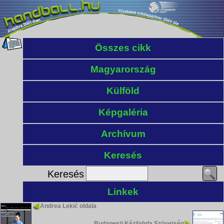
Összes cikk
Magyarország
Külföld
Képgaléria
Archívum
Keresés
Keresés
Linkek
Andrea Lekić oldala
Budapesti Kézilabda Szövetség