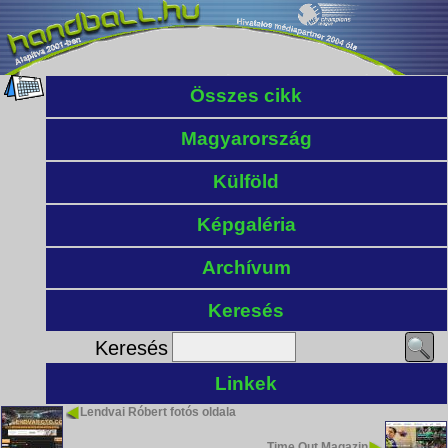
Összes cikk
Magyarország
Külföld
Képgaléria
Archívum
Keresés
Keresés
Linkek
Lendvai Róbert fotós oldala
Time Out Magazin