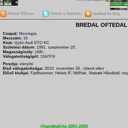
Híreink RSS-en
Híreink a Twitteren
handball.hu blog
BREDAL OFTEDAL 
Csapat:
Norvégia
Mezszám:
10
Klub:
Győri Audi ETO KC
Születési dátum:
1991. szeptember 25.
Magasság/súly:
168/-
Válogatottság/gól:
156/374
Posztja:
irányító
Első válogatottsága:
2010. november 26., Izland ellen
Előző klubjai:
Fjellhammer, Helset IF, Nit/Hak, Stabæk Håndball, Iss
©handball.hu 2001-2026