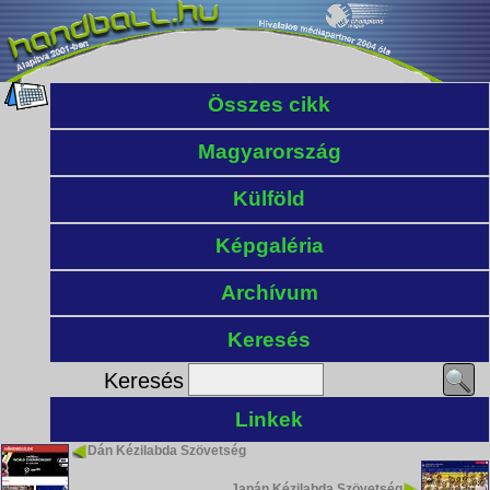
Összes cikk
Magyarország
Külföld
Képgaléria
Archívum
Keresés
Keresés
Linkek
Dán Kézilabda Szövetség
Japán Kézilabda Szövetség