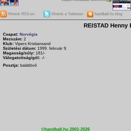
Híreink RSS-en
Híreink a Twitteren
handball.hu blog
REISTAD Henny E
Csapat:
Norvégia
Mezszám:
2
Klub:
Vipers Kristiansand
Születési dátum:
1999. február 9.
Magasság/súly:
181/-
Válogatottság/gól:
-/-
Posztja:
balátlövő
©handball.hu 2001-2026