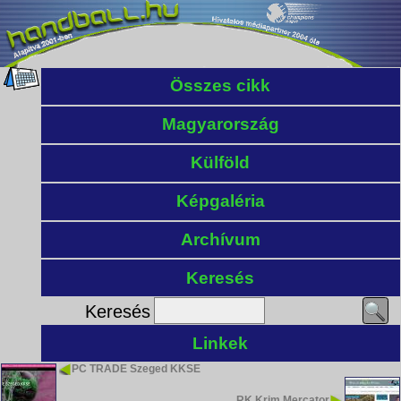
Összes cikk
Magyarország
Külföld
Képgaléria
Archívum
Keresés
Keresés
Linkek
PC TRADE Szeged KKSE
RK Krim Mercator