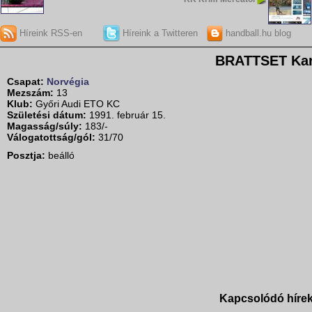
Híreink RSS-en
Híreink a Twitteren
handball.hu blog
BRATTSET Kar
Csapat:
Norvégia
Mezszám:
13
Klub:
Győri Audi ETO KC
Születési dátum:
1991. február 15.
Magasság/súly:
183/-
Válogatottság/gól:
31/70
Posztja:
beálló
Kapcsolódó híre