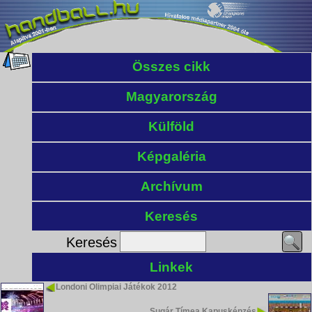
Összes cikk
Magyarország
Külföld
Képgaléria
Archívum
Keresés
Keresés
Linkek
Londoni Olimpiai Játékok 2012
Sugár Tímea Kapusképzés