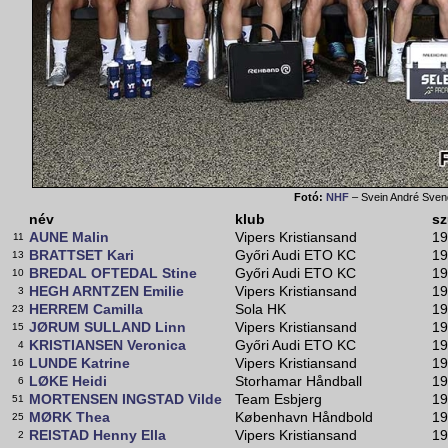
Fotó:
NHF
– Svein André Sve
név
klub
sz
AUNE Malin
Vipers Kristiansand
19
11
BRATTSET Kari
Győri Audi ETO KC
19
13
BREDAL OFTEDAL Stine
Győri Audi ETO KC
19
10
HEGH ARNTZEN Emilie
Vipers Kristiansand
19
3
HERREM Camilla
Sola HK
19
23
JØRUM SULLAND Linn
Vipers Kristiansand
19
15
KRISTIANSEN Veronica
Győri Audi ETO KC
19
4
LUNDE Katrine
Vipers Kristiansand
19
16
LØKE Heidi
Storhamar Håndball
19
6
MORTENSEN INGSTAD Vilde
Team Esbjerg
19
51
MØRK Thea
København Håndbold
19
25
REISTAD Henny Ella
Vipers Kristiansand
19
2