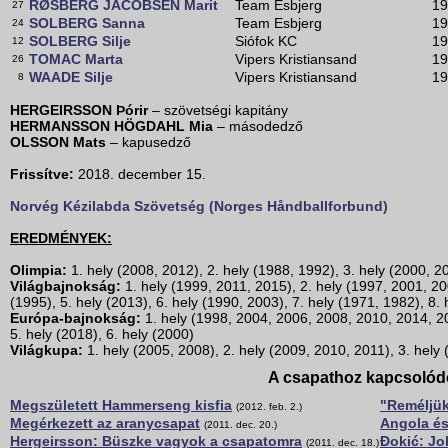
RØSBERG JACOBSEN Marit
Team Esbjerg
19
27
SOLBERG Sanna
Team Esbjerg
19
24
SOLBERG Silje
Siófok KC
19
12
TOMAC Marta
Vipers Kristiansand
19
26
WAADE Silje
Vipers Kristiansand
19
8
HERGEIRSSON Þórir
– szövetségi kapitány
HERMANSSON HÖGDAHL Mia
– másodedző
OLSSON Mats
– kapusedző
Frissítve:
2018. december 15.
Norvég Kézilabda Szövetség (Norges Håndballforbund)
EREDMÉNYEK:
Olimpia:
1. hely (2008, 2012), 2. hely (1988, 1992), 3. hely (2000, 2
Világbajnokság:
1. hely (1999, 2011, 2015), 2. hely (1997, 2001, 20
(1995), 5. hely (2013), 6. hely (1990, 2003), 7. hely (1971, 1982), 8.
Európa-bajnokság:
1. hely (1998, 2004, 2006, 2008, 2010, 2014, 20
5. hely (2018), 6. hely (2000)
Világkupa:
1. hely (2005, 2008), 2. hely (2009, 2010, 2011), 3. hely
A csapathoz kapcsolód
Megszületett Hammerseng kisfia
"Reméljük
(2012. feb. 2.)
Megérkezett az aranycsapat
Angola és
(2011. dec. 20.)
Hergeirsson: Büszke vagyok a csapatomra
Đokić: Jo
(2011. dec. 18.)