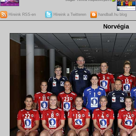
Híreink RSS-en
Híreink a Twitteren
handball.hu blog
Norvégia