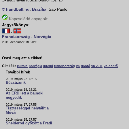
Skandináviai tudósítónktól (Sz. I.)
© handball.hu
,
Brazília
, Sao Paulo
Kapcsolódó anyagok:
Jegyzőkönyv:
-
Franciaország - Norvégia
2011. december 18. 20:15
Oszd meg ezt a cikket!
Címkék:
külföld
norvégia
interjú
franciaország
vb
döntő
vb 2011
vb-döntő
További hírek
2019. május 22. 18:15
Búcsúzunk
2019. május 18. 18:21
Az ÉRD lett a bajnoki
negyedik
2019. május 17. 17:55
Tisztességgel helytállt a
Móvár
2019. május 15. 17:57
Snelderrel győzött a Fradi