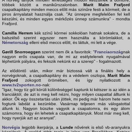
A norvég lányok minden lehetséges módon készülnek a döntőre,
többek között a manikűrszalonban.
Marit Malm Frafjord
csapatkapitány minden meccs előtt más színűre festi a körmeit, de a
piros árnyalatait használja csak. "Az ünnepre megfelelően fel kell
készülni, és minden egyes mérkőzés ünnep számunkra" - mondta
Frafjord.
Camilla Herrem
kék színű körmei sokkolóan hatnak sokakra, de a
balszélső szerint egyszer nem használta a körömlakkot, a
Németország
elleni első meccs előtt, és láttuk, mi lett a vége.
Gørill Snorroeggen
szerint nem ők a favoritok: "
Franciaország
nak
nagyon erős csapata van, de mi az esélytelenek nyugalmával
léphetünk pályára, és fekszik nekünk ez a szerep" - fogalmazott.
Az elődöntő után, mikor már biztossá vált a finálés hely a
norvégoknak, a csapatkapitány és a védelem oszlopa,
Marit Malm
Frafjord
zokogott örömében, és így nyilatkozott a
www.tv2sporten.no
-nak:
"Igaz, hogy tíz gól körüli különbséggel kaptunk ki kétszer is az idén a
franciáktól, de azt is meg kell nézni, hogy milyen csapattal álltunk ki
akkor. Ők egy összetartás után jöttek, mi pedig már három hete nem
fogtunk labdát a kezünkbe. Vasárnap teljesen más válogatottal
állunk ki. Nagyon büszke vagyok a csapatomra, és egy álom
számomra, hogy én lehetek a csapatkapitányuk. Most már meg kell,
hogy nyerjük azt az aranyat".
Norvégia
legjobb ikerpárja, a
Lunde
nővérek is első vb-aranyukra