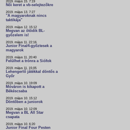
2019. május 15. 7:19
Női keret a vb-selejtezőkre
2019. május 13. 7:27
"A magyaroknak nincs
taktikája"
2019. május 12. 15:12
Megvan az ötödik BL-
győzelem is!
2019. május 11. 22:16
Junior Final4-győztesek a
magyarok
2019. május 11. 20:40
Felülhet a trónra a Siófok
2019. május 11. 15:05
Lehengerlő játékkal döntős a
Győr
2019. május 10. 19:09
Móváron is kikapott a
Békéscsaba
2019. május 10. 15:12
Döntőben a juniorok
2019. május 10. 12:09
Megvan a BL All Star
csapata
2019. május 10. 6:20
Junior Final Four Pesten