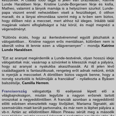
készülnek. A család több tagja is jelen van Brazíliában, Katrine
Lunde Haraldsen férje, Kristine Lunde-Borgersen férje és kisfia,
Matheo, valamint a lányok mamája is a helyszínen szurkol. Lunde-
papa viszont ennél nehezebben viseli a feszültséget, ő otthon
maradt, és a lányai elmondása szerint még a tv-ben sem biztos,
hogy élőben nézi a meccset, mert ahhoz túl ideges. Inkább talál
magának valami elfoglaltságot a ház körül, és majd megnézi a
végeredményt.
"Különös érzés, hogy az ikertestvéremmel együtt játszhatok a
válogatottban... Kristine nagyon erős mentálisan, különben nem is
sikerült volna itt lennie ezen a világversenyen" - mondja
Katrine
Lunde Haraldsen
.
"Ezt az aranyat megérdemlik a Lunde-testvérek, olyan hosszú ideje
válogatottak már, vasárnap a szívünket is kitesszük majd a pályára,
hogy az aranyat a nyakukba akaszthassák. Az itt jelen lévő
családtagjaink is fantasztikusak, rengeteg erőt adnak nekünk, értük
is nyerjük a meccseket. A döntőben biztos vagyok benne, hogy a
norvég szurkolók is felülmúlják a franciákat" - nyilatkozta a Byåsen
balszélsője,
Camilla Herrem
.
Franciaország
válogatottja fő esélyessé lépett elő a
világbajnokságon, miután legyőzte a nagyon erősnek tartott
oroszokat a negyeddöntőben. A franciák azonban a negyeddöntő
előtti edzésen elvesztették nagy lövőjüket, Mariama Signatét, aki
szemsérülés miatt került partvonalra, és már nem is léphet pályára a
vb-n. Aztán az elődöntőben Allison Pineau sérült meg a második