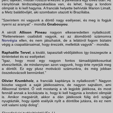
perc tájékán, miután rosszul érkezett a parkettára egy lövés után. Az
irányítónak térdszalagszakadása van, és lehet, hogy a londoni
olimpiát is ki kell hagynia. A franciák helyette behívták Marion Limalt,
a Metz balátlövőjét, aki szombaton utazott ki Brazíliába.
"Szerintem mi vagyunk a döntő nagy esélyesei, és meg is fogjuk
nyerni az aranyat" - mondta
Gnabouyou
.
A sérült
Allison Pineau
nagyon elkeseredetten nyilatkozott:
"Rettenetesen csalódott vagyok, ez az álomdöntő számomra
Norvégia
ellen, és nem játszhatok, de a lelátóról fogom biztatni
végig a csapattársaimat, hogy érezzék, mellettük vagyok" - mondta.
Raphaëlle Tervel
, a kiváló, tapasztalt védőjátékos így összegezte a
történteket és ez esélyeket:
"Igaz, hogy most egy nagyon fontos támadójátékosunkat
elveszítettük, de mindannyian azon vagyunk, hogy érte nyerjük meg
a döntőt. Ez egy plusz motiváció számunkra, és még jobban
összekovácsolt bennünket."
Olivier Krumbholz
, a franciák kapitánya is nyilatkozott:" Nagyon
büszke vagyok a saját játékosaimra, de nagyon sajnálom, ami
Allisonnal történt. Ő volt mostanig a vb legjobb játékosa, és most
fennáll annak a kockázata is, hogy ki kell hagynia a londoni olimpiát
is. Amikor megsérült, akkor a dán játékosok fülig érő szájjal
nyugtázták, hogy újabb esélyük nyílt a döntőbe jutásra, és ez nem
volt valami szép dolog".