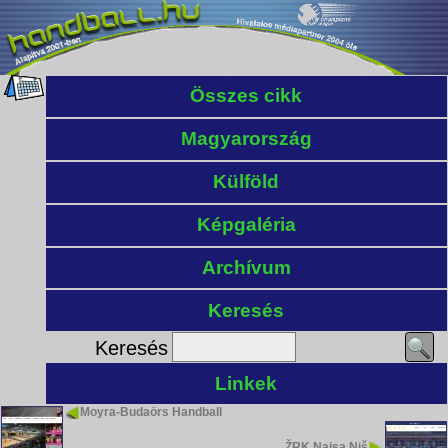
Összes cikk
Magyarország
Külföld
Képgaléria
Archívum
Keresés
Keresés
Linkek
Moyra-Budaörs Handball
ŽRK Naisa Niš