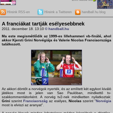
Híreink RSS-en
Híreink a Twitteren
handball.hu blog
A franciákat tartják esélyesebbnek
2011. december 18. 13:10
© handball.hu
Ma este megismétlődik az 1999-es lillehammeri
vb-finálé
, ahol
akkor Kjersti Grini Norvégiája és Valerie Nicolas Franciaországa
találkozott.
Az akkori döntőt a norvégok nyerték, és az említett két egykori kiváló
játékos most is jelen van Sao Paulóban, mindkettő tv-
szakkommentátorként. A norvég tv2-nek mindketten nyilatkoztak:
Grini
szerint
Franciaország
az esélyes,
Nicolas
szerint "
Norvégia
most is elviszi az aranyat".