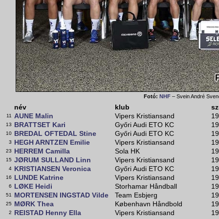
Fotó:
NHF
– Svein André Sve
név
klub
sz
AUNE Malin
Vipers Kristiansand
19
11
BRATTSET Kari
Győri Audi ETO KC
19
13
BREDAL OFTEDAL Stine
Győri Audi ETO KC
19
10
HEGH ARNTZEN Emilie
Vipers Kristiansand
19
3
HERREM Camilla
Sola HK
19
23
JØRUM SULLAND Linn
Vipers Kristiansand
19
15
KRISTIANSEN Veronica
Győri Audi ETO KC
19
4
LUNDE Katrine
Vipers Kristiansand
19
16
LØKE Heidi
Storhamar Håndball
19
6
MORTENSEN INGSTAD Vilde
Team Esbjerg
19
51
MØRK Thea
København Håndbold
19
25
REISTAD Henny Ella
Vipers Kristiansand
19
2