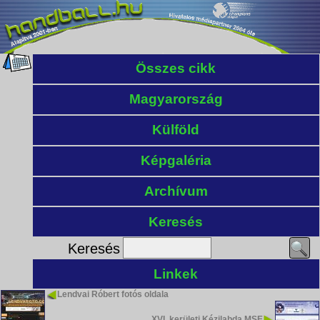
Összes cikk
Magyarország
Külföld
Képgaléria
Archívum
Keresés
Keresés
Linkek
Lendvai Róbert fotós oldala
XVI. kerületi Kézilabda MSE