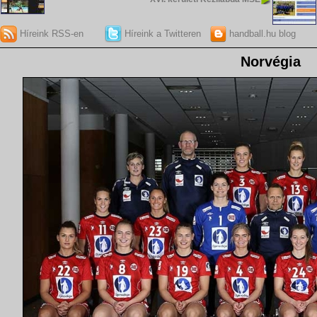
Híreink RSS-en
Híreink a Twitteren
handball.hu blog
Norvégia