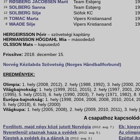
RØSBERG JACOBSEN Marit
Team Esbjerg
19
27
SOLBERG Sanna
Team Esbjerg
19
24
SOLBERG Silje
Siófok KC
19
12
TOMAC Marta
Vipers Kristiansand
19
26
WAADE Silje
Vipers Kristiansand
19
8
HERGEIRSSON Þórir
– szövetségi kapitány
HERMANSSON HÖGDAHL Mia
– másodedző
OLSSON Mats
– kapusedző
Frissítve:
2018. december 15.
Norvég Kézilabda Szövetség (Norges Håndballforbund)
EREDMÉNYEK:
Olimpia:
1. hely (2008, 2012), 2. hely (1988, 1992), 3. hely (2000, 2
Világbajnokság:
1. hely (1999, 2011, 2015), 2. hely (1997, 2001, 20
(1995), 5. hely (2013), 6. hely (1990, 2003), 7. hely (1971, 1982), 8.
Európa-bajnokság:
1. hely (1998, 2004, 2006, 2008, 2010, 2014, 20
5. hely (2018), 6. hely (2000)
Világkupa:
1. hely (2005, 2008), 2. hely (2009, 2010, 2011), 3. hely
A csapathoz kapcsolód
Fordított, majd négy közé jutott Norvégia
Eb: kiegy
(2012. aug. 7.)
Nyeretlenül utaznak haza a svédek
Az olimpi
(2012. aug. 5.)
Kiestek a svédek és a dánok is
Ezúttal ik
(2012. aug. 3.)