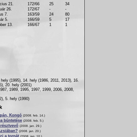
cius 21.
172/66
25
34
uár 26.
172/67
-
-
us 7.
163/59
24
80
ár 5.
166/59
5
17
óber 13.
166/67
1
1
 hely (1995), 14. hely (1986, 2011, 2013), 16.
5), 20. hely (2001)
(1987, 1989, 1995, 1997, 1999, 2006, 2008,
), 5. hely (1990)
k
apán, Kongó
(2008. feb. 14.)
ea büntetése
(2008. feb. 5.)
 résztvevő
(2008. jan. 29.)
Ázsiában?
(2008. jan. 20.)
i a tornát
(2008. jan. 10.)