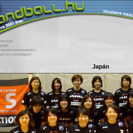
resszum
yright
 hozzá a kedvencekhez!
yen ez a kezdőlapom!
Japán