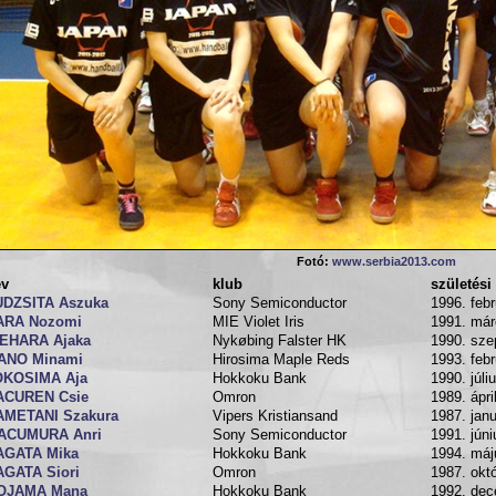
Fotó:
www.serbia2013.com
év
klub
születési
UDZSITA Aszuka
Sony Semiconductor
1996. febr
ARA Nozomi
MIE Violet Iris
1991. már
KEHARA Ajaka
Nykøbing Falster HK
1990. sze
TANO Minami
Hirosima Maple Reds
1993. febr
OKOSIMA Aja
Hokkoku Bank
1990. júli
ACUREN Csie
Omron
1989. ápri
AMETANI Szakura
Vipers Kristiansand
1987. janu
ACUMURA Anri
Sony Semiconductor
1991. júni
AGATA Mika
Hokkoku Bank
1994. máj
AGATA Siori
Omron
1987. okt
OJAMA Mana
Hokkoku Bank
1992. dec