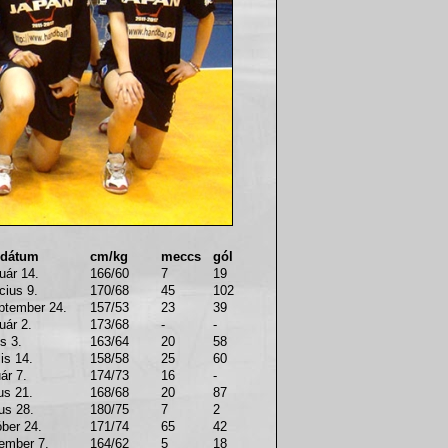
 dátum
cm/kg
meccs
gól
uár 14.
166/60
7
19
cius 9.
170/68
45
102
ptember 24.
157/53
23
39
uár 2.
173/68
-
-
us 3.
163/64
20
58
lis 14.
158/58
25
60
ár 7.
174/73
16
-
us 21.
168/68
20
87
us 28.
180/75
7
2
óber 24.
171/74
65
42
ember 7.
164/62
5
18