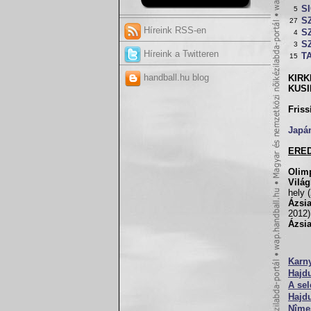
S
5
S
27
Híreink RSS-en
S
4
S
3
Híreink a Twitteren
T
15
handball.hu blog
KIRK
KUSI
Friss
Japá
ERE
Olim
Vilá
hely 
Ázsi
2012)
Ázsia
Karny
Hajd
A sel
Hajd
Nîmes