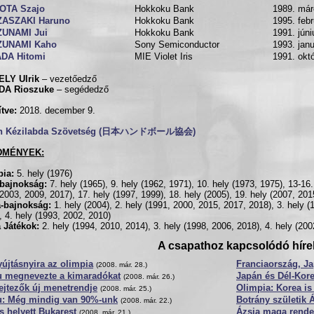
IOTA Szajo
Hokkoku Bank
1989. már
ZASZAKI Haruno
Hokkoku Bank
1995. febr
ZUNAMI Jui
Hokkoku Bank
1991. júni
ZUNAMI Kaho
Sony Semiconductor
1993. janu
ADA Hitomi
MIE Violet Iris
1991. okt
ELY Ulrik
– vezetőedző
DA Rioszuke
– segédedző
ítve:
2018. december 9.
n Kézilabda Szövetség (日本ハンドボール協会)
DMÉNYEK:
pia:
5. hely (1976)
gbajnokság:
7. hely (1965), 9. hely (1962, 1971), 10. hely (1973, 1975), 13-16.
(2003, 2009, 2017), 17. hely (1997, 1999), 18. hely (2005), 19. hely (2007, 201
a-bajnokság:
1. hely (2004), 2. hely (1991, 2000, 2015, 2017, 2018), 3. hely 
, 4. hely (1993, 2002, 2010)
 Játékok:
2. hely (1994, 2010, 2014), 3. hely (1998, 2006, 2018), 4. hely (2002
A csapathoz kapcsolódó híre
újtásnyira az olimpia
Franciaország, J
(2008. már. 28.)
u megnevezte a kimaradókat
Japán és Dél-Kor
(2008. már. 26.)
ejtezők új menetrendje
Olimpia: Korea is
(2008. már. 25.)
u: Még mindig van 90%-unk
Botrány születik 
(2008. már. 22.)
 helyett Bukarest
Ázsia maga rendez
(2008. már. 21.)