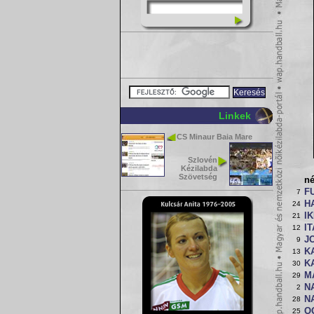
Linkek
CS Minaur Baia Mare
Szlovén
Kézilabda
Szövetség
n
F
7
H
24
I
21
I
12
J
9
K
13
K
30
M
29
N
2
N
28
O
25