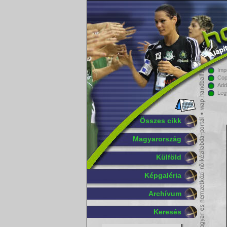
Imp
Cop
Add
Leg
Összes cikk
Magyarország
Külföld
Képgaléria
Archívum
Keresés