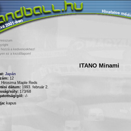
resszum
yright
 hozzá a kedvencekhez!
yen ez a kezdőlapom!
ITANO Minami
t:
Japán
zám:
12
Hirosima Maple Reds
tési dátum:
1993. február 2.
sság/súly:
173/68
atottság/gól:
-/-
ja:
kapus