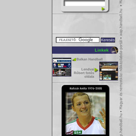
Linkek
Balkan Handball
Lendvai
Róbert fotós
oldala