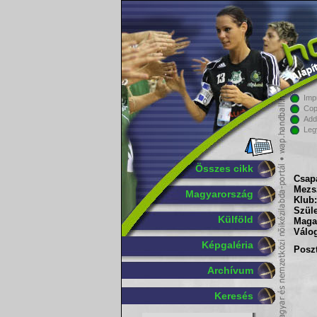
Imp
Cop
Add
Leg
Összes cikk
Csapa
Mezs
Magyarország
Klub:
Szüle
Külföld
Maga
Válog
Képgaléria
Poszt
Archívum
Keresés