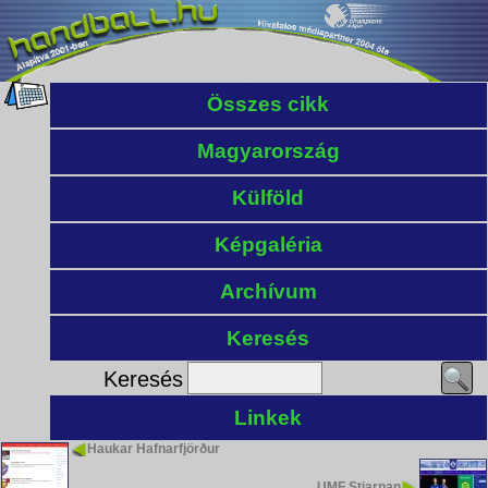
Összes cikk
Magyarország
Külföld
Képgaléria
Archívum
Keresés
Keresés
Linkek
Haukar Hafnarfjörður
UMF Stjarnan