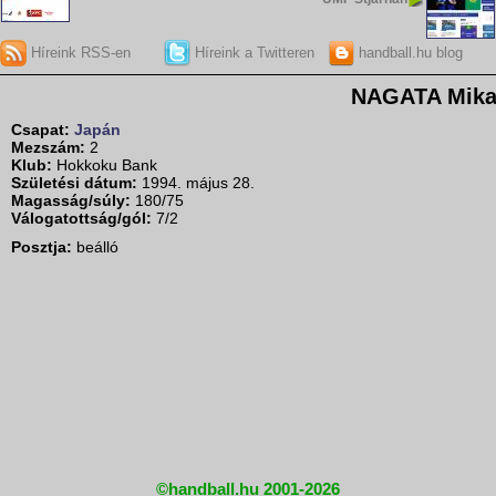
Híreink RSS-en
Híreink a Twitteren
handball.hu blog
NAGATA Mik
Csapat:
Japán
Mezszám:
2
Klub:
Hokkoku Bank
Születési dátum:
1994. május 28.
Magasság/súly:
180/75
Válogatottság/gól:
7/2
Posztja:
beálló
©handball.hu 2001-2026