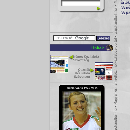
Érték
"A né
"A pa
Linkek
Német Kézilabda
Szövetség
Osztrák
Kézilabda
Szövetség