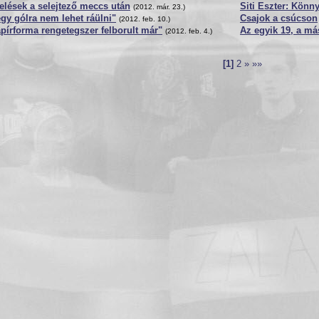
elések a selejtező meccs után
Siti Eszter: Könn
(2012. már. 23.)
gy gólra nem lehet ráülni"
Csajok a csúcson
(2012. feb. 10.)
pírforma rengetegszer felborult már"
Az egyik 19, a má
(2012. feb. 4.)
[1]
2
»
»»