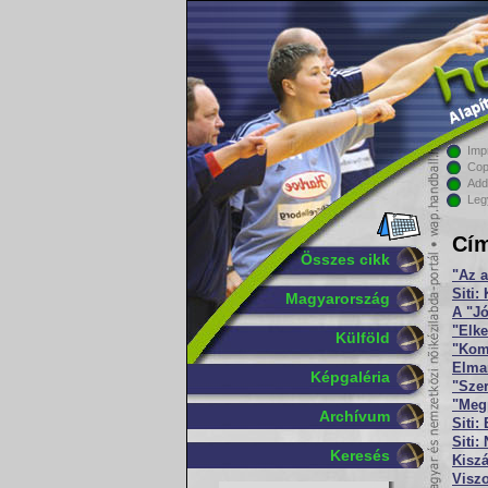
Imp
Cop
Add
Leg
Cím
Összes cikk
"Az 
Siti:
Magyarország
A "Jó
"Elke
Külföld
"Komo
Elmar
Képgaléria
"Szer
"Meg
Archívum
Siti:
Siti:
Keresés
Kiszá
Viszo