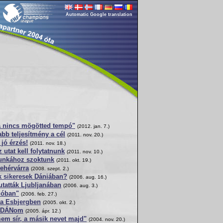
Automatic Google translation
ha nincs mögötted tempó"
(2012. jan. 7.)
bb teljesítmény a cél
(2011. nov. 20.)
 jó érzés!
(2011. nov. 18.)
z utat kell folytatnunk
(2011. nov. 10.)
munkához szoktunk
(2011. okt. 19.)
Fehérvárra
(2008. szept. 2.)
k sikeresek Dániában?
(2006. aug. 16.)
tatták Ljubljanában
(2006. aug. 3.)
zióban"
(2006. feb. 27.)
a Esbjergben
(2005. okt. 2.)
omDÁNom
(2005. ápr. 12.)
em sír, a másik nevet majd"
(2004. nov. 20.)