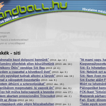
resszum
yright
 hozzá a kedvencekhez!
yen ez a kezdőlapom!
kék - siti
adrenalin kezd dolgozni bennünk"
"Itt mami vagy, 
(2014. ápr. 12.)
 Kemény ellenfelek ellen készülhetünk
Kiegyensúlyozotta
(2013. okt. 14.)
tékony Ötös" vendége Siti Bea
Siti: Ez hihetetlen
(2013. júl. 4.)
zdem a csapattal a következő évet"
Siti: Nekünk ezt a
(2013. ápr. 3.)
ly egységet tudnak alkotni a lányok"
Siti: Nem ilyen 
(2013. már. 19.)
ad a válogatott összetartás
Siti Eszter aláírt 
(2013. már. 8.)
etem áthúzni a sztereotípiákat"
Miért ne lehetnén
(2012. dec. 16.)
próbálom megmutatni, ki vagyok én"
Pálingeréket bemu
(2012. dec. 6.)
 Egy hét múlva belecsapunk a levesbe
FCK-Ikast "Sitiví
(2012. nov. 27.)
 Nem akartam presszionálni Triscsukot
Magyarok párharc
(2012. okt. 2.)
llt az Alcoa
Fari, Eszti: dín
(2012. júl. 16.)
ntagságok után végre felszabadultan
"Talán egyik szem
(2012. jún. 1.)