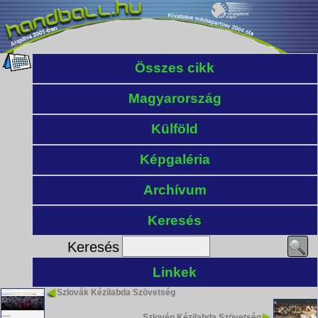
Összes cikk
Magyarország
Külföld
Képgaléria
Archívum
Keresés
Keresés
Linkek
Szlovák Kézilabda Szövetség
Szlovén Kézilabda Szövetség