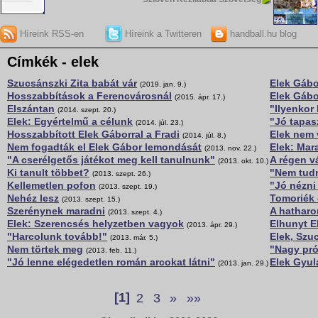
Híreink RSS-en
Híreink a Twitteren
handball.hu blog
Címkék - elek
Szucsánszki Zita babát vár
Elek Gáb
(2019. jan. 9.)
Hosszabbítások a Ferencvárosnál
Elek Gábo
(2015. ápr. 17.)
Elszántan
"Ilyenkor
(2014. szept. 20.)
Elek: Egyértelmű a célunk
"Jó tapasz
(2014. júl. 23.)
Hosszabbított Elek Gáborral a Fradi
Elek nem 
(2014. júl. 8.)
Nem fogadták el Elek Gábor lemondását
Elek: Mar
(2013. nov. 22.)
"A cserélgetős játékot meg kell tanulnunk"
A régen vá
(2013. okt. 10.)
Ki tanult többet?
"Nem tudn
(2013. szept. 26.)
Kellemetlen pofon
"Jó nézni
(2013. szept. 19.)
Nehéz lesz
Tomoriék 
(2013. szept. 15.)
Szerénynek maradni
A hatharo
(2013. szept. 4.)
Elek: Szerencsés helyzetben vagyok
Elhunyt E
(2013. ápr. 29.)
"Harcolunk tovább!"
Elek, Szu
(2013. már. 5.)
Nem törtek meg
"Nagy prób
(2013. feb. 11.)
"Jó lenne elégedetlen román arcokat látni"
Elek Gyul
(2013. jan. 29.)
[1]
2
3
»
»»