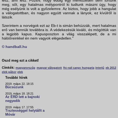
lesz, ami lesz. Pozitív, hogy eddig egy mérkőzésen sem törtünk
meg, sőt, egy hatalmas mélypontról ki tudtunk mászni úgy, hogy
még esélyünk is volt a győzelemre. Az biztos, hogy jobb a hangulat
a válogatottban, és nagyon együtt vannak a lányok, ez kívülről is
látszik.
Szerintem a norvégok ezt az Eb-t is simán behúzzák, mert hatalmas
erő van bennük továbbra is. A védekezésük kiváló, és mögöttük van
a legjobb kapus. Kapusposzton a világ visszalépett, de a mi
hálóőreinkkel én nem vagyok elégedetlen."
© handball.hu
Oszd meg ezt a cikket!
Címkék:
magyarország
magyar válogatott
ftc-rail cargo hungaria
interjú
eb 2012
elek gábor
elek
További hírek
2019. május 22. 18:15
Búcsúzunk
2019. május 18. 18:21
Az ÉRD lett a bajnoki
negyedik
2019. május 17. 17:55
Tisztességgel helytállt a
Móvár