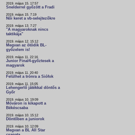
2019. május 15. 17:57
Snelderrel győzött a Fradi
2019. május 15. 7:19
Női keret a vb-selejtezőkre
2019. május 13. 7:27
"A magyaroknak nincs
taktikája"
2019. május 12. 15:12
Megvan az ötödik BL-
győzelem is!
2019. május 11. 22:16
Junior Final4-győztesek a
magyarok
2019. május 11. 20:40
Felülhet a trónra a Siófok
2019. május 11. 15:05
Lehengerlő játékkal döntős a
Győr
2019. május 10. 19:09
Móváron is kikapott a
Békéscsaba
2019. május 10. 15:12
Döntőben a juniorok
2019. május 10. 12:09
Megvan a BL All Star
csapata