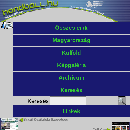
Összes cikk
Magyarország
Külföld
Képgaléria
Archívum
Keresés
Keresés
Linkek
Brazil Kézilabda Szövetség
Cell-Cup