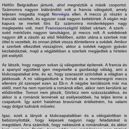
Hétfőn Belgrádban jártunk, ahol megnéztük a másik csoportot.
Számomra nagyon kiábrándító volt a francia válogatott, amely
teljesen megadta magát
Norvégia
ellen. A meccs jó részén a
franciák vezettek, és egyszer csak nagyon kettétörtek. A végén már
kapura se mertek lőni. Ez számomra mindenképpen nagy
meglepetés volt, mert
Franciaország
tól többet vártam. A szerb -
svéd mérkőzés nagyon tanulságos, jó meccs volt. A svédeknek
nagyon állt a zászló az első félidőben, aztán utána a szerbek már
öttel is vezettek, és onnan jöttek vissza döntetlenre a svédek. Amikor
a szerbek elkezdtek visszajönni, akkor a svédek nagyon gyáván
kézilabdáztak, majd a végjátékban a szerbek megijedtek a hirtelen
jött esélytől.
Az látszik, hogy nagyon sokan új válogatottat építenek. A francia és
a spanyol együttest igen megviselte a gazdasági válság, ami a
klubcsapataikat érte, és az, hogy szanaszét szóródtak a világban a
játékosaik. A mi válogatottunk a horvát és a montenegrói meccs
ellenére jól szerepel ezen az Eb-n. A négybe kerülésünk már ma
eldől, mert ha nem nyerünk a románok ellen, akkor nem kerülünk az
elődöntőbe. Tomori nem játszik, Görbicz nem százszázalékos, és
akkor is a románok lennének az esélyesebbek, ha teljes lenne a
csapatunk. Így azért hatalmas bravúrnak értékelném, ha valami
nagy dolgot tudnánk művelni.
Igaz, ezek a lányok a klubcsapataikban és a válogatottban is
bebizonyították, hogy képesek nagyon nagy feladatokat is
megoldani. Arra számítok, hogy nekiesünk a románoknak, és akkor