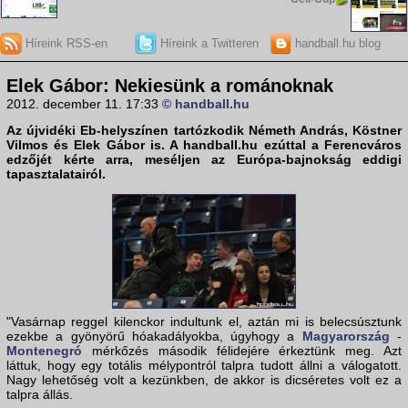
Híreink RSS-en
Híreink a Twitteren
handball.hu blog
Elek Gábor: Nekiesünk a románoknak
2012. december 11. 17:33
© handball.hu
Az újvidéki Eb-helyszínen tartózkodik Németh András, Köstner
Vilmos és
Elek Gábor
is. A
handball.hu
ezúttal a Ferencváros
edzőjét kérte arra, meséljen az Európa-bajnokság eddigi
tapasztalatairól.
"Vasárnap reggel kilenckor indultunk el, aztán mi is belecsúsztunk
ezekbe a gyönyörű hóakadályokba, úgyhogy a
Magyarország
-
Montenegró
mérkőzés második félidejére érkeztünk meg. Azt
láttuk, hogy egy totális mélypontról talpra tudott állni a válogatott.
Nagy lehetőség volt a kezünkben, de akkor is dicséretes volt ez a
talpra állás.