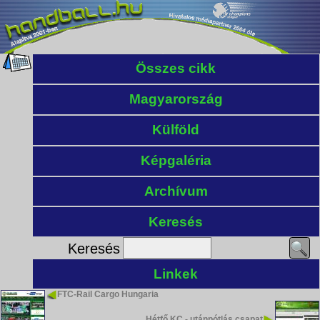
Összes cikk
Magyarország
Külföld
Képgaléria
Archívum
Keresés
Keresés
Linkek
FTC-Rail Cargo Hungaria
Hétfő KC - utánpótlás csapat