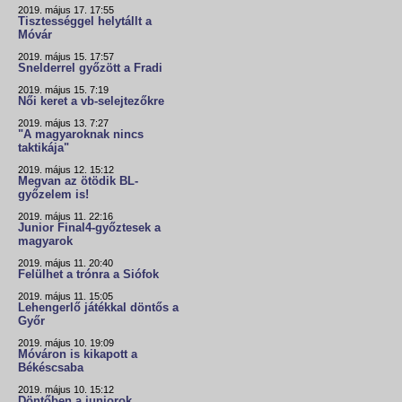
2019. május 17. 17:55
Tisztességgel helytállt a
Móvár
2019. május 15. 17:57
Snelderrel győzött a Fradi
2019. május 15. 7:19
Női keret a vb-selejtezőkre
2019. május 13. 7:27
"A magyaroknak nincs
taktikája"
2019. május 12. 15:12
Megvan az ötödik BL-
győzelem is!
2019. május 11. 22:16
Junior Final4-győztesek a
magyarok
2019. május 11. 20:40
Felülhet a trónra a Siófok
2019. május 11. 15:05
Lehengerlő játékkal döntős a
Győr
2019. május 10. 19:09
Móváron is kikapott a
Békéscsaba
2019. május 10. 15:12
Döntőben a juniorok