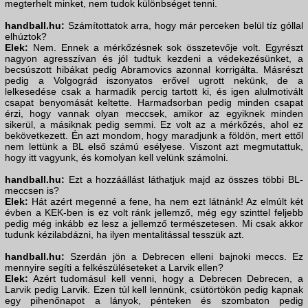
megterhelt minket, nem tudok különbséget tenni.
handball.hu:
Számítottatok arra, hogy már perceken belül tíz góllal
elhúztok?
Elek:
Nem. Ennek a mérkőzésnek sok összetevője volt. Egyrészt
nagyon agresszívan és jól tudtuk kezdeni a védekezésünket, a
becsúszott hibákat pedig Abramovics azonnal korrigálta. Másrészt
pedig a Volgográd iszonyatos erővel ugrott nekünk, de a
lelkesedése csak a harmadik percig tartott ki, és igen alulmotivált
csapat benyomását keltette. Harmadsorban pedig minden csapat
érzi, hogy vannak olyan meccsek, amikor az egyiknek minden
sikerül, a másiknak pedig semmi. Ez volt az a mérkőzés, ahol ez
bekövetkezett. Én azt mondom, hogy maradjunk a földön, mert ettől
nem lettünk a BL első számú esélyese. Viszont azt megmutattuk,
hogy itt vagyunk, és komolyan kell velünk számolni.
handball.hu:
Ezt a hozzáállást láthatjuk majd az összes többi BL-
meccsen is?
Elek:
Hát azért megenné a fene, ha nem ezt látnánk! Az elmúlt két
évben a KEK-ben is ez volt ránk jellemző, még egy szinttel feljebb
pedig még inkább ez lesz a jellemző természetesen. Mi csak akkor
tudunk kézilabdázni, ha ilyen mentalitással tesszük azt.
handball.hu:
Szerdán jön a Debrecen elleni bajnoki meccs. Ez
mennyire segíti a felkészüléseteket a Larvik ellen?
Elek:
Azért tudomásul kell venni, hogy a Debrecen Debrecen, a
Larvik pedig Larvik. Ezen túl kell lennünk, csütörtökön pedig kapnak
egy pihenőnapot a lányok, pénteken és szombaton pedig