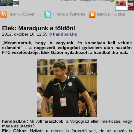
Híreink RSS-en
Híreink a Twitteren
handball.hu blog
Elek: Maradjunk a földön!
2012. október 16. 12:59
© handball.hu
„Megmutattuk, hogy itt vagyunk, és komolyan kell velünk
számolni” – a nagyszerű volgográdi győzelem után hazatért
FTC
vezetőedzője,
Elek Gábor
nyilatkozott a
handball.hu
-nak.
handball.hu:
Mi volt fárasztóbb, a Volgográd elleni mérkőzés, vagy
maga az utazás?
Elek Gábor:
Nyilván a meccs is fárasztó volt, de az utazás is