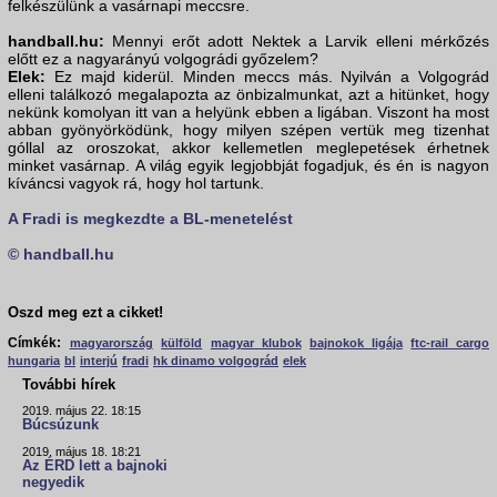
felkészülünk a vasárnapi meccsre.
handball.hu:
Mennyi erőt adott Nektek a Larvik elleni mérkőzés
előtt ez a nagyarányú volgográdi győzelem?
Elek:
Ez majd kiderül. Minden meccs más. Nyilván a Volgográd
elleni találkozó megalapozta az önbizalmunkat, azt a hitünket, hogy
nekünk komolyan itt van a helyünk ebben a ligában. Viszont ha most
abban gyönyörködünk, hogy milyen szépen vertük meg tizenhat
góllal az oroszokat, akkor kellemetlen meglepetések érhetnek
minket vasárnap. A világ egyik legjobbját fogadjuk, és én is nagyon
kíváncsi vagyok rá, hogy hol tartunk.
A Fradi is megkezdte a BL-menetelést
© handball.hu
Oszd meg ezt a cikket!
Címkék:
magyarország
külföld
magyar klubok
bajnokok ligája
ftc-rail cargo
hungaria
bl
interjú
fradi
hk dinamo volgográd
elek
További hírek
2019. május 22. 18:15
Búcsúzunk
2019. május 18. 18:21
Az ÉRD lett a bajnoki
negyedik