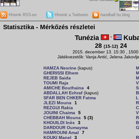
Híreink RSS-en
Híreink a Twitteren
handball.hu blog
Statisztika - Mérkőzés részletei
Tunézia
-
Kub
28
24
(15-12)
2015. december 13. 15:30 , 1500
Játékvezetők: Vanja Antić, Jelena Jakovlj
HAMZA Nesrine
(kapus)
M
GHERISSI Elhem
M
REJEB Saida
M
TOUMI Raja
V
AMICHE Bouthaina
4
S
ABDALLAH Echraf
(kapus)
B
SFAR BEN CHKER Fatma
L
JLEZI Mouna
1
R
REZGUI Rakia
C
JOUINI Chaima
5
V
CHEBBAH Mouna
5 (3)
R
KHOUILDI Inès
3
B
DARDOUR Oumayma
G
HAMROUNI Amal
7
KOUKI Manel
3
R