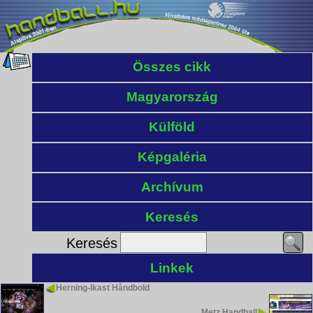
Összes cikk
Magyarország
Külföld
Képgaléria
Archívum
Keresés
Keresés
Linkek
Herning-Ikast Håndbold
Metz Handball