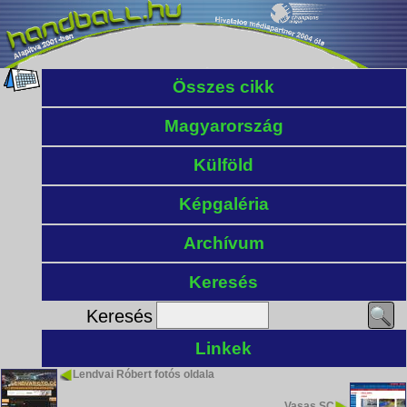
Összes cikk
Magyarország
Külföld
Képgaléria
Archívum
Keresés
Keresés
Linkek
Lendvai Róbert fotós oldala
Vasas SC