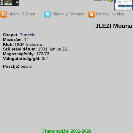
Híreink RSS-en
Híreink a Twitteren
handball.hu blog
JLEZI Mouna
Csapat:
Tunézia
Mezszám:
14
Klub:
HCM Slobozia
Születési dátum:
1991. június 22.
Magasság/súly:
173/73
Válogatottság/gól:
3/2
Posztja:
beálló
©handball.hu 2001-2026