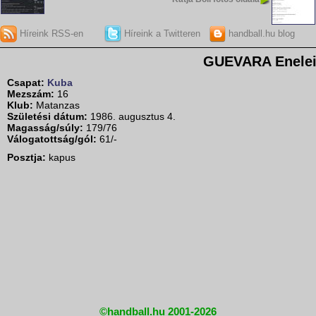
Híreink RSS-en
Híreink a Twitteren
handball.hu blog
GUEVARA Enelei
Csapat:
Kuba
Mezszám:
16
Klub:
Matanzas
Születési dátum:
1986. augusztus 4.
Magasság/súly:
179/76
Válogatottság/gól:
61/-
Posztja:
kapus
©handball.hu 2001-2026