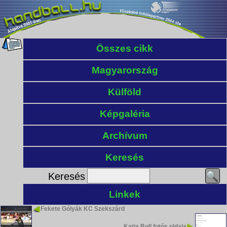
Összes cikk
Magyarország
Külföld
Képgaléria
Archívum
Keresés
Keresés
Linkek
Fekete Gólyák KC Szekszárd
Katja Boll fotós oldala