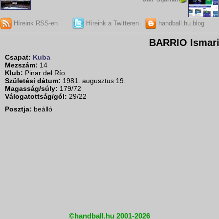
Híreink RSS-en
Híreink a Twitteren
handball.hu blog
BARRIO Ismar
Csapat:
Kuba
Mezszám:
14
Klub:
Pinar del Río
Születési dátum:
1981. augusztus 19.
Magasság/súly:
179/72
Válogatottság/gól:
29/22
Posztja:
beálló
©handball.hu 2001-2026