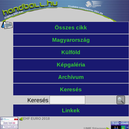
Összes cikk
Magyarország
Külföld
Képgaléria
Archívum
Keresés
Keresés
Linkek
EHF EURO 2018
UMF Stjarnan