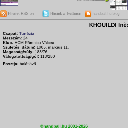
Híreink RSS-en
Híreink a Twitteren
handball.hu blog
KHOUILDI Inè
Csapat:
Tunézia
Mezszám:
24
Klub:
HCM Râmnicu Vâlcea
Születési dátum:
1985. március 11.
Magasság/súly:
183/76
Válogatottság/gól:
113/250
Posztja:
balátlövő
©handball.hu 2001-2026