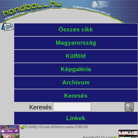
Összes cikk
Magyarország
Külföld
Képgaléria
Archívum
Keresés
Keresés
Linkek
EUbility Group-Békéscsabai ENKSE
Handball123.com