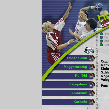
Imp
Cop
Add
Leg
Összes cikk
Csapa
Mezs
Magyarország
Klub:
Szüle
Külföld
Maga
Válog
Képgaléria
Poszt
Archívum
Keresés