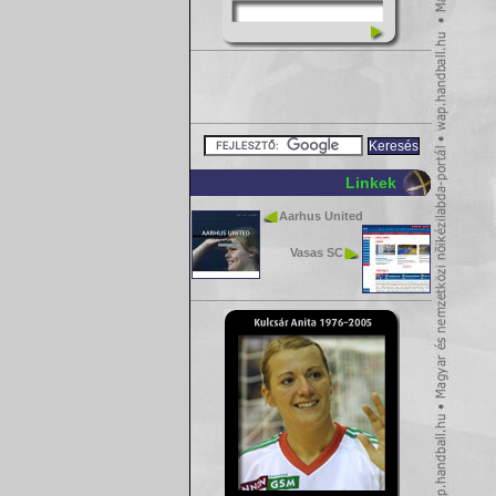
Linkek
Aarhus United
Vasas SC