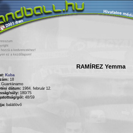
resszum
yright
 hozzá a kedvencekhez!
yen ez a kezdőlapom!
RAMÍREZ Yemma
t:
Kuba
zám:
18
Guantánamo
tési dátum:
1984. február 12.
sság/súly:
180/75
atottság/gól:
48/59
ja:
balátlövő