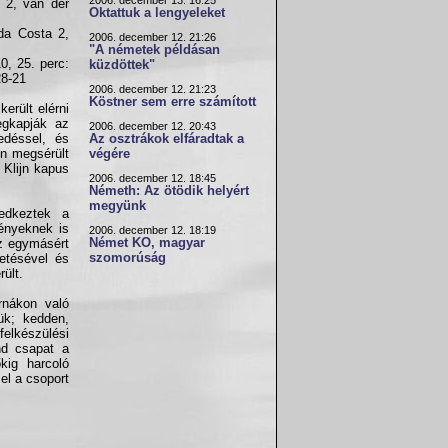
2006. december 13. 16:25
 2, van der
Oktattuk a lengyeleket
da Costa 2,
2006. december 12. 21:26
"A németek példásan
0, 25. perc:
küzdöttek"
28-21
2006. december 12. 21:23
Köstner sem erre számított
erült elérni
megkapják az
2006. december 12. 20:43
edéssel, és
Az osztrákok elfáradtak a
ón megsérült
végére
 Klijn kapus
2006. december 12. 18:45
Németh: Az ötödik helyért
megyünk
ledkeztek a
ényeknek is
2006. december 12. 18:19
Német KO, magyar
az egymásért
szomorúság
etésével és
ült.
ornákon való
tük; kedden,
felkészülési
nd csapat a
kig harcoló
el a csoport