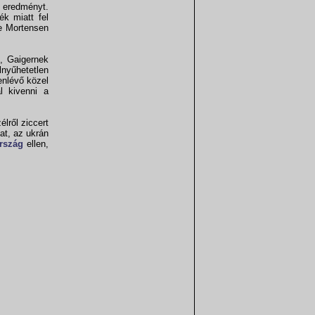
eredményt.
ék miatt fel
 be Mortensen
, Gaigernek
lnyűhetetlen
enlévő közel
l kivenni a
lről ziccert
at, az ukrán
rszág
ellen,