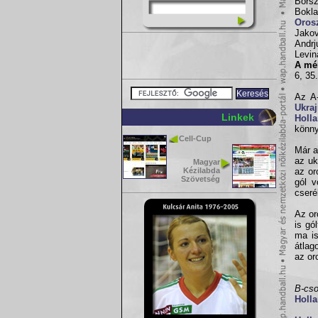
Borsz
Bokla
Oros
Jako
Andrj
Levin
A mé
6, 35
Az A-
Ukra
Linkek
Holla
könny
Cell-Cup
Már a
az uk
Magyar
Kézilabda
az or
Szövetség
gól v
cseré
Az or
is gó
ma is
átlag
az or
B-cso
Holla