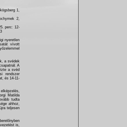
Skögsberg 1,
ochymek 2,
25. perc: 12-
23
gi nyeretlen
atát vívott
győzelemmel
ok, a svédek
csapatnál. A
izte a svéd
si rendszer
t, és 14-11-
elképzelés,
orgi Matilda
ovább tudta
ksége ahhoz,
jra teljesen
mberelőnyben
vezetést is,