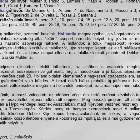
ndia
góllövői:
Mulder 8, Pusic 6, Lamein 5, Paap 4, Robben 2, Hofman
n 1, Groot 1, Karsten 1, Visser 1
lia
góllövői:
de Moraes 6, E. Amorim 4, do Nascimento 3, Mesquita 3, 
de 2, Figueiredo 2, de Oliveira 1, Rosas 1, Santana 1
rkőzés alakulása:
5. perc: 3-1, 10. perc: 7-4, 15. perc: 12-5, 20. perc: 16-1
, 35. perc: 23-15, 40. perc: 25-19, 45. perc: 25-20, 50. perc: 27-20, 55. perc: 
g hollandok, szomorú brazilok.
Hollandia
megnyugodhat, a válogatottnak sik
ilabda szövetség által "előírt" csoport-harmadik helyet, így jövőre is 
ez hasonló szövetségi hátteret. A hollandok a tőlük megszokott lelkes
ényes játékkal kezdték a találkozót, újra szerepet kapott az első találkoz
a Groot, és az orosz csapat ellen a mai találkozó miatt pihentetett Debbie
ve Saskia Mulder is.
teljesen ellentétes félidőt láthattunk, az elsőben a csapatok megfe
ezésről, összesesen 36 gól esett, míg a másodikban a jó kapus teljesítm
nhetően csak 20. Holland oldalon kiemelhető a nagyszerű csapatszellem, 
győzelemért való küzdés. A brazil edző hiába próbálta új játékosok bev
ezeti változásokkal megtörni a hollandok lendületét, ez a mai napon nem siker
űnik, a brazil válogatott az október vége óta tartó európai kézilabda-t
zív részvétellel teljesen elkészült erejével. Még hosszú program áll előt
án a Hypo vendégei lesznek Ausztriában, majd Kijevben vesznek részt egy 
n, a Turcsin-kupán. Kérdés, hogy ott hogyan szerepelnek majd. A holla
dik félidőben Debbie Klijn kapus formajavulásának és lelkes, a végső
osainak köszönhetően elnyerte a közönség szimpátiáját, és a mai győzelemm
dik helyét is.
port, 1. mérkőzés