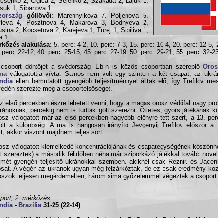
csenko 2, Cigica 2, Sejenko 2, Szakada 2, Lajuk 1,
suk 1, Sibanova 1
zország
góllövői:
Marennyikova 7, Poljenova 5,
vleva 4, Posztnova 4, Makarova 3, Bodnyeva 2,
usina 2, Kocsetova 2, Karejeva 1, Turej 1, Sipiliva 1,
a 1
rkőzés alakulása:
5. perc: 4-2, 10. perc: 7-3, 15. perc: 10-4, 20. perc: 12-5, 
. perc: 22-12, 40. perc: 25-15, 45. perc: 27-19, 50. perc: 29-21, 55. perc: 32-2
csoport döntőjét a svédországi Eb-n is közös csoportban szereplő
Oros
jna
válogatottja vívta. Sajnos nem volt egy szinten a két csapat, az ukrá
ndia
ellen bemutatott gyengébb teljesítménnyel álltak elő, így Trefilov me
edén szerezte meg a csoportelsőséget.
z első percekben észre lehetett venni, hogy a magas orosz védőfal nagy pr
ránoknak, percekig nem is tudtak gólt szerezni. Ötletes, gyors játékának 
osz válogatott már az első percekben nagyobb előnyre tett szert, a 13. pe
olt a különbség. A ma is hangosan irányító Jevgenyij Trefilov először a
lt, akkor viszont majdnem teljes sort.
osz válogatott kiemelkedő koncentrációjának és csapategységének köszönh
lt szereztek) a második félidőben néha már sziporkázó játékkal tovább növel
mét gyengén teljesítő ukránokkal szemben, akiknél csak Reznir, és Jacen
osat. A végén az ukránok ugyan még felzárkóztak, de ez csak eredmény koz
oszok teljesen megérdemelten, három sima győzelemmel végeztek a csoport 
port, 2. mérkőzés
ndia
-
Brazília
31-25 (22-14)