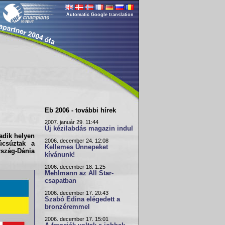
Automatic Google translation
Eb 2006 - további hírek
2007. január 29. 11:44
Új kézilabdás magazin indul
adik helyen
2006. december 24. 12:08
úcsúztak a
Kellemes Ünnepeket
szág-Dánia
kívánunk!
2006. december 18. 1:25
Mehlmann az All Star-
csapatban
2006. december 17. 20:43
Szabó Edina elégedett a
bronzéremmel
2006. december 17. 15:01