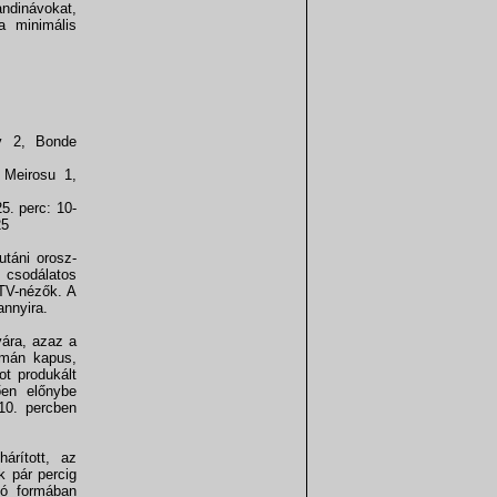
andinávokat,
a minimális
v 2, Bonde
 Meirosu 1,
25. perc: 10-
25
utáni orosz-
 csodálatos
 TV-nézők. A
annyira.
yára, azaz a
omán kapus,
ot produkált
ően előnybe
10. percben
árított, az
k pár percig
nó formában