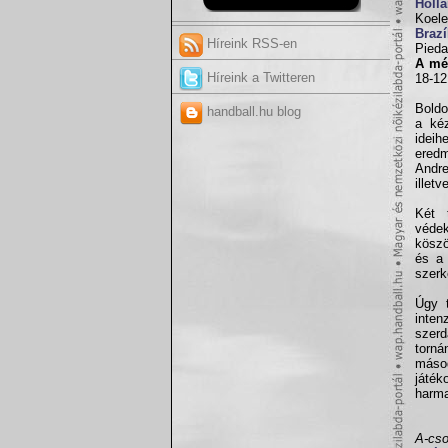
Holla
Koele
Brazí
Híreink RSS-en
Pieda
A mé
Híreink a Twitteren
18-12
Boldo
handball.hu blog
a kéz
ideih
eredm
Andre
illet
Két 
védek
köszö
és a 
szerk
Úgy t
inten
szerd
torná
máso
játék
harma
A-cso