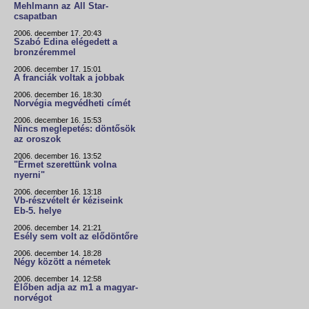
Mehlmann az All Star-
csapatban
2006. december 17. 20:43
Szabó Edina elégedett a
bronzéremmel
2006. december 17. 15:01
A franciák voltak a jobbak
2006. december 16. 18:30
Norvégia megvédheti címét
2006. december 16. 15:53
Nincs meglepetés: döntősök
az oroszok
2006. december 16. 13:52
"Érmet szerettünk volna
nyerni"
2006. december 16. 13:18
Vb-részvételt ér kéziseink
Eb-5. helye
2006. december 14. 21:21
Esély sem volt az elődöntőre
2006. december 14. 18:28
Négy között a németek
2006. december 14. 12:58
Élőben adja az m1 a magyar-
norvégot