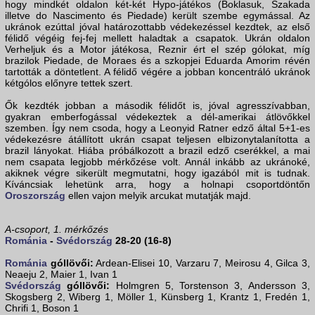
hogy mindkét oldalon két-két Hypo-játékos (Boklasuk, Szakada
illetve do Nascimento és Piedade) került szembe egymással. Az
ukránok ezúttal jóval határozottabb védekezéssel kezdtek, az első
félidő végéig fej-fej mellett haladtak a csapatok. Ukrán oldalon
Verheljuk és a Motor játékosa, Reznir ért el szép gólokat, míg
brazilok Piedade, de Moraes és a szkopjei Eduarda Amorim révén
tartották a döntetlent. A félidő végére a jobban koncentráló ukránok
kétgólos előnyre tettek szert.
Ők kezdték jobban a második félidőt is, jóval agresszívabban,
gyakran emberfogással védekeztek a dél-amerikai átlövőkkel
szemben. Így nem csoda, hogy a Leonyid Ratner edző által 5+1-es
védekezésre átállított ukrán csapat teljesen elbizonytalanította a
brazil lányokat. Hiába próbálkozott a brazil edző cserékkel, a mai
nem csapata legjobb mérkőzése volt. Annál inkább az ukránoké,
akiknek végre sikerült megmutatni, hogy igazából mit is tudnak.
Kíváncsiak lehetünk arra, hogy a holnapi csoportdöntőn
Oroszország
ellen vajon melyik arcukat mutatják majd.
A-csoport, 1. mérkőzés
Románia
-
Svédország
28-20 (16-8)
Románia
góllövői:
Ardean-Elisei 10, Varzaru 7, Meirosu 4, Gilca 3,
Neaeju 2, Maier 1, Ivan 1
Svédország
góllövői:
Holmgren 5, Torstenson 3, Andersson 3,
Skogsberg 2, Wiberg 1, Möller 1, Künsberg 1, Krantz 1, Fredén 1,
Chrifi 1, Boson 1