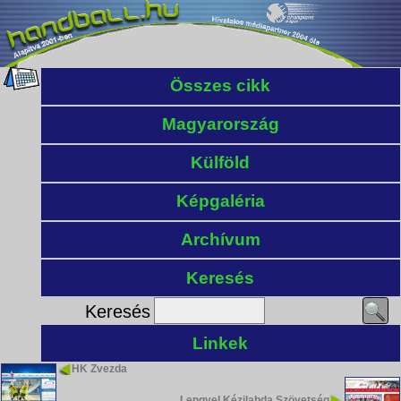
Összes cikk
Magyarország
Külföld
Képgaléria
Archívum
Keresés
Keresés
Linkek
HK Zvezda
Lengyel Kézilabda Szövetség