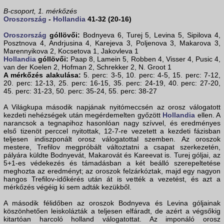
B-csoport, 1. mérkőzés
Oroszország
-
Hollandia
41-32 (20-16)
Oroszország
góllövői:
Bodnyeva 6, Turej 5, Levina 5, Sipilova 4,
Posztnova 4, Andrjusina 4, Karejeva 3, Poljenova 3, Makarova 3,
Marennyikova 2, Kocsetova 1, Jakovleva 1
Hollandia
góllövői:
Paap 8, Lamein 5, Robben 4, Visser 4, Pusic 4,
van der Koelen 2, Hofman 2, Schrekker 2, N. Groot 1
A mérkőzés alakulása:
5. perc: 3-5, 10. perc: 4-5, 15. perc: 7-12,
20. perc: 12-13, 25. perc: 16-15, 35. perc: 24-19, 40. perc: 27-20,
45. perc: 31-23, 50. perc: 35-24, 55. perc: 38-27
A Világkupa második napjának nyitómeccsén az orosz válogatott
kezdeti nehézségek után megérdemelten győzött
Hollandia
ellen. A
narancsok a tegnapihoz hasonlóan nagy szívvel, és eredményes
első tizenöt perccel nyitottak, 12-7-re vezetett a kezdeti fázisban
teljesen indiszponált orosz válogatottal szemben. Az oroszok
mestere, Trefilov megpróbált változtatni a csapat szerkezetén,
pályára küldte Bodnyevát, Makarovát és Kareevat is. Turej góljai, az
5+1-es védekezés és támadásban a két beálló szerepeltetése
meghozta az eredményt; az oroszok felzárkóztak, majd egy nagyon
hangos Trefilov-időkérés után át is vették a vezetést, és azt a
mérkőzés végéig ki sem adták kezükből.
A második félidőben az oroszok Bodnyeva és Levina góljainak
köszönhetően leiskolázták a teljesen elfáradt, de azért a végsőkig
kitartóan harcoló holland válogatottat. Az imponáló orosz