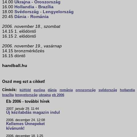
14.00
Ukrajna
-
Oroszország
16.00
Hollandia
-
Brazília
18.00
Svédország
-
Lengyelország
20.45
Dánia
-
Románia
2006. november 18., szombat
14.15 1. elődöntő
16.15 2. elődöntő
2006. november 19., vasárnap
14.15 bronzmérkőzés
16.15 döntő
handball.hu
Oszd meg ezt a cikket!
Címkék:
külföld
európa
dánia
románia
oroszország
svédország
hollandia
brazília
lengyelország
ukrajna
eb 2006
Eb 2006 - további hírek
2007. január 29. 11:44
Új kézilabdás magazin indul
2006. december 24. 12:08
Kellemes Ünnepeket
kívánunk!
2006. december 18. 1:25