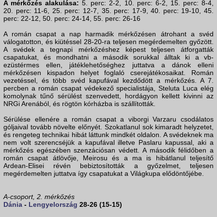
A mérkőzés alakulása:
5. perc: 2-2, 10. perc: 6-2, 15. perc: 8-4,
20. perc: 11-6, 25. perc: 12-7, 35. perc: 17-9, 40. perc: 19-10, 45.
perc: 22-12, 50. perc: 24-14, 55. perc: 26-16
A román csapat a nap harmadik mérkőzésen átrohant a svéd
válogatotton, és kiütéssel 28-20-ra teljesen megérdemelten győzött.
A svédek a tegnapi mérkőzéshez képest teljesen átforgatták
csapatukat, és mondhatni a második sorukkal álltak ki a vb-
ezüstérmes ellen, játéklehetőséghez juttatva a dánok elleni
mérkőzésen kispadon helyet foglaló cserejátékosaikat. Román
vezetéssel, és több svéd kapufával kezdődött a mérkőzés. A 7.
percben a román csapat védekező specialistája, Steluta Luca elég
komolynak tűnő sérülést szenvedett, hordágyon kellett kivinni az
NRGi Arenából, és rögtön kórházba is szállították.
Sérülése ellenére a román csapat a viborgi Varzaru csodálatos
góljaival tovább növelte előnyét. Szokatlanul sok kimaradt helyzetet,
és rengeteg technikai hibát láttunk mindkét oldalon. A svédeknek ma
nem volt szerencséjük a kapufával illetve Paslaru kapussal, aki a
mérkőzés egészében szenzációsan védett. A második félidőben a
román csapat átlövője, Meirosu és a ma is hibátlanul teljesítő
Ardean-Elisei révén bebiztosították a győzelmet, teljesen
megérdemelten juttatva így csapatukat a Világkupa elődöntőjébe.
A-csoport, 2. mérkőzés
Dánia
-
Lengyelország
28-26 (15-15)