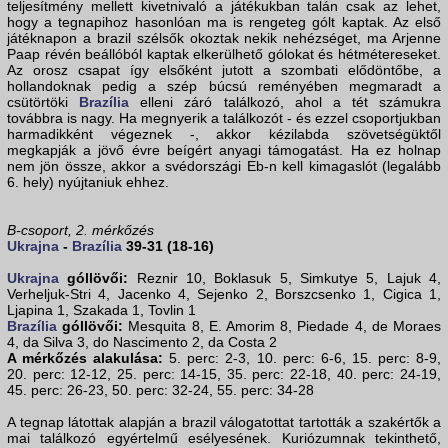
teljesítmény mellett kivetnivaló a játékukban talán csak az lehet,
hogy a tegnapihoz hasonlóan ma is rengeteg gólt kaptak. Az első
játéknapon a brazil szélsők okoztak nekik nehézséget, ma Arjenne
Paap révén beállóból kaptak elkerülhető gólokat és hétmétereseket.
Az orosz csapat így elsőként jutott a szombati elődöntőbe, a
hollandoknak pedig a szép búcsú reményében megmaradt a
csütörtöki
Brazília
elleni záró találkozó, ahol a tét számukra
továbbra is nagy. Ha megnyerik a találkozót - és ezzel csoportjukban
harmadikként végeznek -, akkor kézilabda szövetségüktől
megkapják a jövő évre beígért anyagi támogatást. Ha ez holnap
nem jön össze, akkor a svédországi Eb-n kell kimagaslót (legalább
6. hely) nyújtaniuk ehhez.
B-csoport, 2. mérkőzés
Ukrajna
-
Brazília
39-31 (18-16)
Ukrajna
góllövői:
Reznir 10, Boklasuk 5, Simkutye 5, Lajuk 4,
Verheljuk-Stri 4, Jacenko 4, Sejenko 2, Borszcsenko 1, Cigica 1,
Ljapina 1, Szakada 1, Tovlin 1
Brazília
góllövői:
Mesquita 8, E. Amorim 8, Piedade 4, de Moraes
4, da Silva 3, do Nascimento 2, da Costa 2
A mérkőzés alakulása:
5. perc: 2-3, 10. perc: 6-6, 15. perc: 8-9,
20. perc: 12-12, 25. perc: 14-15, 35. perc: 22-18, 40. perc: 24-19,
45. perc: 26-23, 50. perc: 32-24, 55. perc: 34-28
A tegnap látottak alapján a brazil válogatottat tartották a szakértők a
mai találkozó egyértelmű esélyesének. Kuriózumnak tekinthető,