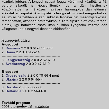
kezdtek jobban. A lengyel csapat foggal-körömmel küzdött, a 45.
percre sikerült is kiegyenlíteniük, de a dán frissítésnek
köszönhetően a mérkőzés hajrájára háromgólos dán előnnyel
érkeztek a csapatok. A szimpatikus lengyelek mindent megpróbáltak,
az utolsó percekben a kapusukat is lehozva hét mezőnyjátékossal
támadhattak, azonban hátrányukból a záró sípszó előtt csak faragni
tudtak, így hatalmas csata után a Brian Lyngholm vezette dán
válogatott került negyedikként az elődöntőbe.
A csoportok állása
A-csoport
1.
Románia
2 2 0 0 61-47 4 pont
2.
Dánia
2 2 0 0 61-52 4
------------------------------------------------
3.
Lengyelország
2 0 0 2 52-61 0
4.
Svédország
2 0 0 2 47-61 0
B-csoport
1.
Oroszország
2 2 0 0 79-66 4 pont
2.
Ukrajna
2 2 0 0 64-55 4
------------------------------------------------
3.
Brazília
2 0 0 2 66-77 0
4.
Hollandia
2 0 0 2 56-66 0
További program
2006. november 16., csütörtök