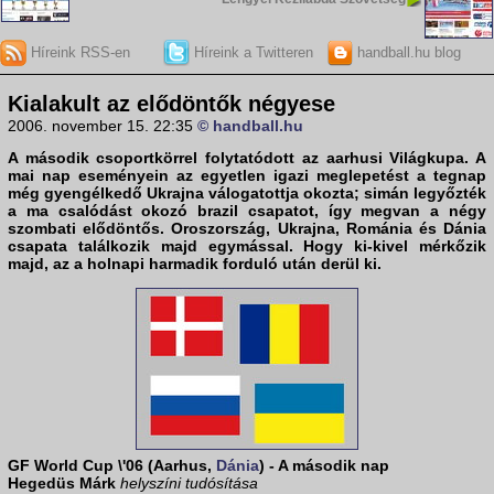
Híreink RSS-en
Híreink a Twitteren
handball.hu blog
Kialakult az elődöntők négyese
2006. november 15. 22:35
© handball.hu
A második csoportkörrel folytatódott az aarhusi
Világkupa
. A
mai nap eseményein az egyetlen igazi meglepetést a tegnap
még gyengélkedő Ukrajna válogatottja okozta; simán legyőzték
a ma csalódást okozó brazil csapatot, így megvan a négy
szombati elődöntős.
Oroszország, Ukrajna, Románia
és
Dánia
csapata találkozik majd egymással. Hogy ki-kivel mérkőzik
majd, az a holnapi harmadik forduló után derül ki.
GF World Cup \'06 (Aarhus,
Dánia
) - A második nap
Hegedüs Márk
helyszíni tudósítása