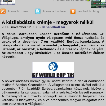
Híreink RSS-en
Híreink a Twitteren
handball.hu blog
A kézilabdázás krémje - magyarok nélkül
2006. november 12. 13:32
© handball.hu
A dániai Aarhusban kedden kezdődik a nőikézilabda
GF
Világkupa
, amelyen nyolc válogatott méri össze tudását, és
gyakorol a december 7-én kezdődő Európa-banokságra. A
házigazda dánok mellett a svédek, a lengyelek, a románok, az
ukránok, az oroszok, a hollandok és a brazilok lépnek pályára.
Az
eurosport
- egy kivételével - az összes mérkőzést élőben
közvetíti.
A nőikézilabdázás krémje gyűlik össze keddtől a dániai Aarhusban
található Atletion Csarnokban. A válogatottak szinte kivétel nélkül a
december 7-én kezdődő Európa-bajnokságra készülnek, kivéve a
dél-amerikai brazil csapat, valamint a selejtezőkön kiesett románok.
A mezőnyből a címvédő norvégok és a második helyezett dél-
koreaiak is hiányoznak, és a vb-bronzérmes magyar válogatott idén
sem vesz részt a Világkupán.