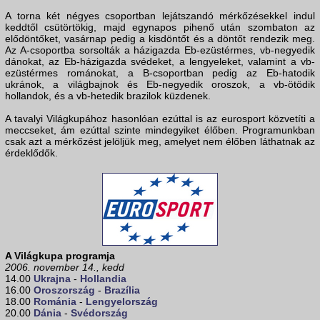
A torna két négyes csoportban lejátszandó mérkőzésekkel indul
keddtől csütörtökig, majd egynapos pihenő után szombaton az
elődöntőket, vasárnap pedig a kisdöntőt és a döntőt rendezik meg.
Az A-csoportba sorsolták a házigazda Eb-ezüstérmes, vb-negyedik
dánokat, az Eb-házigazda svédeket, a lengyeleket, valamint a vb-
ezüstérmes románokat, a B-csoportban pedig az Eb-hatodik
ukránok, a világbajnok és Eb-negyedik oroszok, a vb-ötödik
hollandok, és a vb-hetedik brazilok küzdenek.
A tavalyi Világkupához hasonlóan ezúttal is az eurosport közvetíti a
meccseket, ám ezúttal szinte mindegyiket élőben. Programunkban
csak azt a mérkőzést jelöljük meg, amelyet nem élőben láthatnak az
érdeklődők.
A Világkupa programja
2006. november 14., kedd
14.00
Ukrajna
-
Hollandia
16.00
Oroszország
-
Brazília
18.00
Románia
-
Lengyelország
20.00
Dánia
-
Svédország