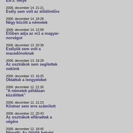
Eb-5. helye
2006. december 14. 21:21
Esély sem volt az elődöntőre
2006. december 14. 18:28
Négy között a németek
2006. december 14. 12:58
Élőben adja az m1 a magyar-
norvégot
2006. december 13. 20:39
Esélyük sem volt a
macedónoknak
2006. december 13. 18:28
Az osztrákok sem segítettek
nekünk
2006. december 13. 16:25
Oktattuk a lengyeleket
2006. december 12. 21:26
"A németek példásan
küzdöttek"
2006. december 12. 21:23
Köstner sem erre számított
2006. december 12. 20:43
Az osztrákok elfáradtak a
végére
2006. december 12. 18:45
Németh: Az ötödik helyért