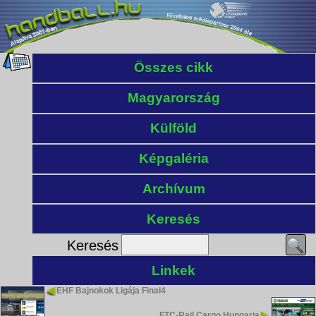
Összes cikk
Magyarország
Külföld
Képgaléria
Archívum
Keresés
Keresés
Linkek
EHF Bajnokok Ligája Final4
FTC-Rail Cargo Hungaria