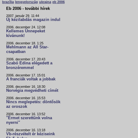
brazília
lengyelország
ukrajna
eb 2006
Eb 2006 - további hírek
2007. január 29. 11:44
Új kézilabdás magazin indul
2006. december 24. 12:08
Kellemes Ünnepeket
kívánunk!
2006. december 18. 1:25
Mehlmann az All Star-
csapatban
2006. december 17. 20:43
Szabó Edina elégedett a
bronzéremmel
2006. december 17. 15:01
A franciák voltak a jobbak
2006. december 16. 18:30
Norvégia megvédheti címét
2006. december 16. 15:53
Nincs meglepetés: döntősök
az oroszok
2006. december 16. 13:52
"Érmet szerettünk volna
nyerni"
2006. december 16. 13:18
Vb-részvételt ér kéziseink