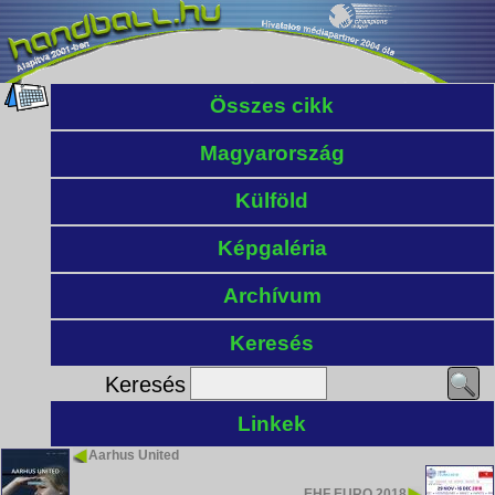
Összes cikk
Magyarország
Külföld
Képgaléria
Archívum
Keresés
Keresés
Linkek
Aarhus United
EHF EURO 2018