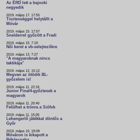
Az ÉRD lett a bajnoki
negyedik
2019. május 17. 17:55
Tisztességgel helytállt a
Móvár
2019. május 15. 17:57
Snelderrel győzött a Fradi
2019. május 15. 7:19
Női keret a vb-selejtezőkre
2019. május 13. 7:27
"A magyaroknak nincs
taktikája"
2019. május 12. 15:12
Megvan az ötödik BL-
győzelem is!
2019. május 11. 22:16
Junior Final4-győztesek a
magyarok
2019. május 11. 20:40
Felülhet a trónra a Siófok
2019. május 11. 15:05
Lehengerlő játékkal döntős a
Győr
2019. május 10. 19:09
Móváron is kikapott a
Békéscsaba