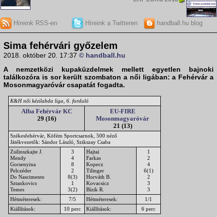
Híreink RSS-en
Híreink a Twitteren
handball.hu blog
Sima fehérvári győzelem
2018. október 20. 17:37
© handball.hu
A nemzetközi kupaküzdelmek mellett egyetlen bajnoki
találkozóra is sor került szombaton a női ligában: a Fehérvár a
Mosonmagyaróvár csapatát fogadta.
K&H női kézilabda liga, 6. forduló
Alba Fehérvár KC
EU-FIRE
29 (16)
Mosonmagyaróvár
21 (13)
Székesfehérvár, Köfém Sportcsarnok, 500 néző
Játékvezetők: Sándor László, Szikszay Csaba
Zsilinszkajte J.
3
Hajtai
1
Mendy
4
Farkas
2
Gorsenyina
8
Kopecz
4
Pelczéder
2
Tilinger
6(1)
Do Nascimento
8(3)
Horváth B.
2
Sztankovics
1
Kovacsicz
3
Temes
3(2)
Bízik R.
3
Hétméteresek:
7/5
Hétméteresek:
1/1
Kiállítások:
10 perc
Kiállítások:
6 perc