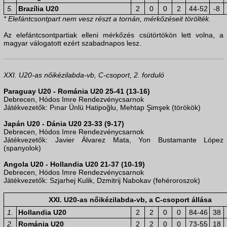
5.
Brazília U20
2
0
0
2
44-52
-8
* Elefántcsontpart nem vesz részt a tornán, mérkőzéseit törölték.
Az elefántcsontpartiak elleni mérkőzés csütörtökön lett volna, a
magyar válogatott ezért szabadnapos lesz.
XXI. U20-as nőikézilabda-vb, C-csoport, 2. forduló
Paraguay U20 - Románia U20 25-41 (13-16)
Debrecen, Hódos Imre Rendezvénycsarnok
Játékvezetők: Pınar Ünlü Hatipoğlu, Mehtap Şimşek (törökök)
Japán U20 - Dánia U20 23-33 (9-17)
Debrecen, Hódos Imre Rendezvénycsarnok
Játékvezetők: Javier Álvarez Mata, Yon Bustamante López
(spanyolok)
Angola U20 - Hollandia U20 21-37 (10-19)
Debrecen, Hódos Imre Rendezvénycsarnok
Játékvezetők: Szjarhej Kulik, Dzmitrij Nabokav (fehéroroszok)
XXI. U20-as nőikézilabda-vb, a C-csoport állása
1.
Hollandia U20
2
2
0
0
84-46
38
2.
Románia U20
2
2
0
0
73-55
18