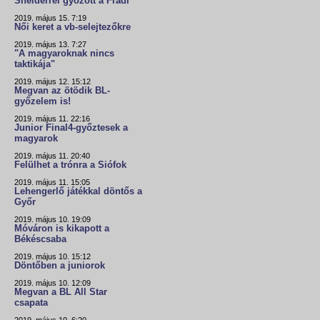
Snelderrel győzött a Fradi
2019. május 15. 7:19
Női keret a vb-selejtezőkre
2019. május 13. 7:27
"A magyaroknak nincs
taktikája"
2019. május 12. 15:12
Megvan az ötödik BL-
győzelem is!
2019. május 11. 22:16
Junior Final4-győztesek a
magyarok
2019. május 11. 20:40
Felülhet a trónra a Siófok
2019. május 11. 15:05
Lehengerlő játékkal döntős a
Győr
2019. május 10. 19:09
Móváron is kikapott a
Békéscsaba
2019. május 10. 15:12
Döntőben a juniorok
2019. május 10. 12:09
Megvan a BL All Star
csapata