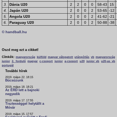
3.
Dánia U20
2
2
0
0
58-43
15
4.
Japán U20
2
0
0
2
53-65
-12
5.
Angola U20
2
0
0
2
41-62
-21
6.
Paraguay U20
2
0
0
2
50-88
-38
© handball.hu
Oszd meg ezt a cikket!
Címkék:
magyarország
külföld
magyar válogatott
utánpótlás
vb
magyarország
junior
2. forduló
magyar
c-csoport
junior
a-csoport
u20
junior vb
u20-as vb
portugál
További hírek
2019. május 22. 18:15
Búcsúzunk
2019. május 18. 18:21
Az ÉRD lett a bajnoki
negyedik
2019. május 17. 17:55
Tisztességgel helytállt a
Móvár
2019. május 15. 17:57