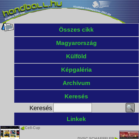
Összes cikk
Magyarország
Külföld
Képgaléria
Archívum
Keresés
Keresés
Linkek
Cell-Cup
DVSC SCHAEFFLER