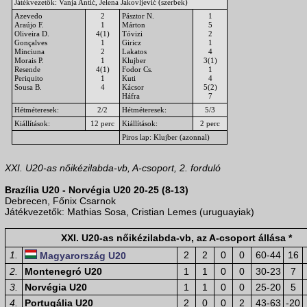
Játékvezetők: Vanja Antić, Jelena Jakovljević (szerbek)
Azevedo
2
Pásztor N.
1
Araújo F.
1
Márton
5
Oliveira D.
4(1)
Tóvizi
2
Gonçalves
1
Giricz
1
Minciuna
2
Lakatos
4
Morais P.
1
Klujber
3(1)
Resende
4(1)
Fodor Cs.
1
Periquito
1
Kuti
4
Sousa B.
4
Kácsor
5(2)
Háfra
7
Hétméteresek:
2/2
Hétméteresek:
5/3
Kiállítások:
12 perc
Kiállítások:
2 perc
Piros lap: Klujber (azonnal)
XXI. U20-as nőikézilabda-vb, A-csoport, 2. forduló
Brazília U20 - Norvégia U20 20-25 (8-13)
Debrecen, Főnix Csarnok
Játékvezetők: Mathias Sosa, Cristian Lemes (uruguayiak)
XXI. U20-as nőikézilabda-vb, az A-csoport állása *
1.
2
2
0
0
60-44
16
Magyarország U20
2.
Montenegró U20
1
1
0
0
30-23
7
3.
Norvégia U20
1
1
0
0
25-20
5
4.
Portugália U20
2
0
0
2
43-63
-20