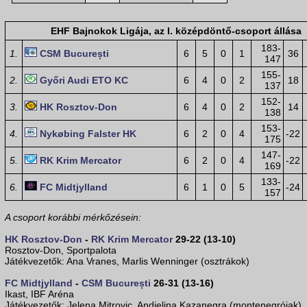
EHF Bajnokok Ligája, az I. középdöntő-csoport állása
183-
1.
CSM București
6
5
0
1
36
147
155-
2.
Győri Audi ETO KC
6
4
0
2
18
137
152-
3.
HK Rosztov-Don
6
4
0
2
14
138
153-
4.
Nykøbing Falster HK
6
2
0
4
-22
175
147-
5.
RK Krim Mercator
6
2
0
4
-22
169
133-
6.
FC Midtjylland
6
1
0
5
-24
157
A csoport korábbi mérkőzésein:
HK Rosztov-Don
-
RK Krim Mercator
29-22 (13-10)
Rosztov-Don, Sportpalota
Játékvezetők: Ana Vranes, Marlis Wenninger (osztrákok)
FC Midtjylland
-
CSM București
26-31 (13-16)
Ikast, IBF Aréna
Játékvezetők: Jelena Mitrovic, Andjelina Kazanegra (montenegróiak)