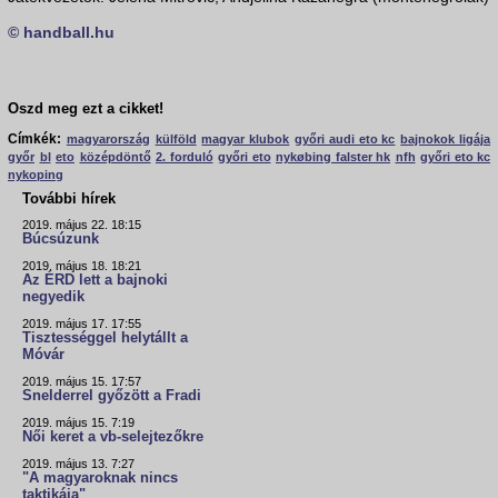
© handball.hu
Oszd meg ezt a cikket!
Címkék:
magyarország
külföld
magyar klubok
győri audi eto kc
bajnokok ligája
győr
bl
eto
középdöntő
2. forduló
győri eto
nykøbing falster hk
nfh
győri eto kc
nykoping
További hírek
2019. május 22. 18:15
Búcsúzunk
2019. május 18. 18:21
Az ÉRD lett a bajnoki
negyedik
2019. május 17. 17:55
Tisztességgel helytállt a
Móvár
2019. május 15. 17:57
Snelderrel győzött a Fradi
2019. május 15. 7:19
Női keret a vb-selejtezőkre
2019. május 13. 7:27
"A magyaroknak nincs
taktikája"