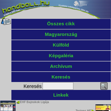
Összes cikk
Magyarország
Külföld
Képgaléria
Archívum
Keresés
Keresés
Linkek
EHF Bajnokok Ligája
Tertnes HE