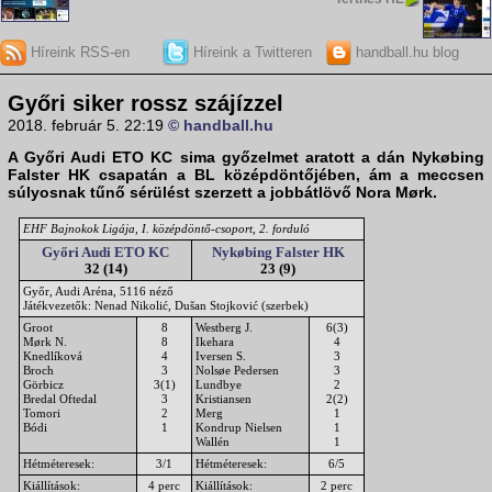
Híreink RSS-en
Híreink a Twitteren
handball.hu blog
Győri siker rossz szájízzel
2018. február 5. 22:19
© handball.hu
A Győri Audi ETO KC sima győzelmet aratott a dán Nykøbing
Falster HK csapatán a BL középdöntőjében, ám a meccsen
súlyosnak tűnő sérülést szerzett a jobbátlövő Nora Mørk.
EHF Bajnokok Ligája, I. középdöntő-csoport, 2. forduló
Győri Audi ETO KC
Nykøbing Falster HK
32 (14)
23 (9)
Győr, Audi Aréna, 5116 néző
Játékvezetők: Nenad Nikolić, Dušan Stojković (szerbek)
Groot
8
Westberg J.
6(3)
Mørk N.
8
Ikehara
4
Knedlíková
4
Iversen S.
3
Broch
3
Nolsøe Pedersen
3
Görbicz
3(1)
Lundbye
2
Bredal Oftedal
3
Kristiansen
2(2)
Tomori
2
Merg
1
Bódi
1
Kondrup Nielsen
1
Wallén
1
Hétméteresek:
3/1
Hétméteresek:
6/5
Kiállítások:
4 perc
Kiállítások:
2 perc