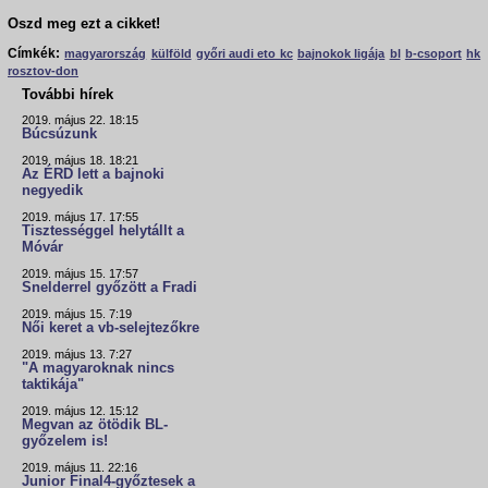
Oszd meg ezt a cikket!
Címkék:
magyarország
külföld
győri audi eto kc
bajnokok ligája
bl
b-csoport
hk
rosztov-don
További hírek
2019. május 22. 18:15
Búcsúzunk
2019. május 18. 18:21
Az ÉRD lett a bajnoki
negyedik
2019. május 17. 17:55
Tisztességgel helytállt a
Móvár
2019. május 15. 17:57
Snelderrel győzött a Fradi
2019. május 15. 7:19
Női keret a vb-selejtezőkre
2019. május 13. 7:27
"A magyaroknak nincs
taktikája"
2019. május 12. 15:12
Megvan az ötödik BL-
győzelem is!
2019. május 11. 22:16
Junior Final4-győztesek a