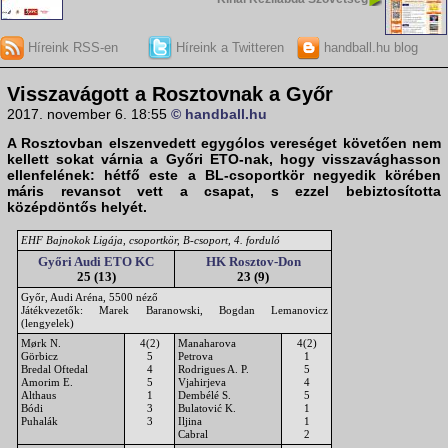
Híreink RSS-en
Híreink a Twitteren
handball.hu blog
Visszavágott a Rosztovnak a Győr
2017. november 6. 18:55
© handball.hu
A Rosztovban elszenvedett egygólos vereséget követően nem
kellett sokat várnia a Győri ETO-nak, hogy visszavághasson
ellenfelének: hétfő este a BL-csoportkör negyedik körében
máris revansot vett a csapat, s ezzel bebiztosította
középdöntős helyét.
EHF Bajnokok Ligája, csoportkör, B-csoport, 4. forduló
Győri Audi ETO KC
HK Rosztov-Don
25 (13)
23 (9)
Győr, Audi Aréna, 5500 néző
Játékvezetők: Marek Baranowski, Bogdan Lemanovicz
(lengyelek)
Mørk N.
4(2)
Manaharova
4(2)
Görbicz
5
Petrova
1
Bredal Oftedal
4
Rodrigues A. P.
5
Amorim E.
5
Vjahirjeva
4
Althaus
1
Dembélé S.
5
Bódi
3
Bulatović K.
1
Puhalák
3
Iljina
1
Cabral
2