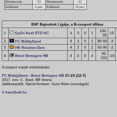
Hétméteresek:
3/2
Hétméteresek:
4/2
Kiállítások:
6 perc
Kiállítások:
10 perc
EHF Bajnokok Ligája, a B-csoport állása
100-
1.
Győri Audi ETO KC
4
3
0
1
15
85
2.
4
3
0
1
90-93
-3
FC Midtjylland
3.
4
2
0
2
93-95
-2
HK Rosztov-Don
92-
4.
Brest Bretagne HB
4
0
0
4
-10
102
A csoport másik mérkőzésén:
FC Midtjylland
-
Brest Bretagne HB
27-23 (12-7)
2017. nov. 4., Ikast, IBF Arena
Játékvezetők: Kjersti Arntsen, Guro Röen (norvégok)
© handball.hu