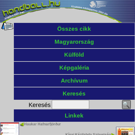
Összes cikk
Magyarország
Külföld
Képgaléria
Archívum
Keresés
Keresés
Linkek
Haukar Hafnarfjörður
Kínai Kézilabda Szövetség