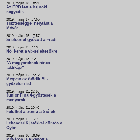
2019. május 18. 18:21
Az ÉRD lett a bajnoki
negyedik
2019. május 17. 17:55
Tisztességgel helytállt a
Móvár
2019. május 15. 17:57
Snelderrel győzött a Fradi
2019. május 15. 7:19
Női keret a vb-selejtezőkre
2019. május 13. 7:27
"A magyaroknak nincs
taktikája"
2019. május 12. 15:12
Megvan az ötödik BL-
győzelem is!
2019. május 11. 22:16
Junior Final4-győztesek a
magyarok
2019. május 11. 20:40
Felülhet a trónra a Siófok
2019. május 11. 15:05
Lehengerlő játékkal döntős a
Győr
2019. május 10. 19:09
Móváron is kikapott a