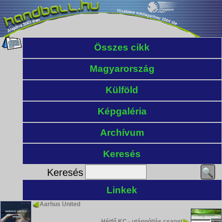
Összes cikk
Magyarország
Külföld
Képgaléria
Archívum
Keresés
Keresés
Linkek
Aarhus United
Hétfő KC - utánpótlás csapat