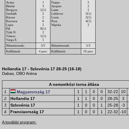
Arany
1
Foppa
5
Bánfai
3
Jacques
2
Borgyos
2(1)
Lasm
2
Gerháth
2
Leblevec
3(1)
Kácsor
2
Louis
3(1)
Kuczora
6
Pora
4(1)
Lajos
2
Wajoka
2
Pál
8(1)
Tóth N.
2
Vámos
1(1)
Varga E.
1
Hétméteresek:
3/3
Hétméteresek:
5/3
Kiállítások:
4 perc
Kiállítások:
10 perc
Hollandia 17 - Szlovénia 17
28-25 (16-18)
Dabas, OBO Aréna
A nemzetközi torna állása
1.
1
1
0
0
32-22
10
Magyarország 17
2.
Hollandia 17
1
1
0
0
28-25
3
3.
Szlovénia 17
1
0
0
1
25-28
-3
4.
Franciaország 17
1
0
0
1
22-32
-10
A további program: