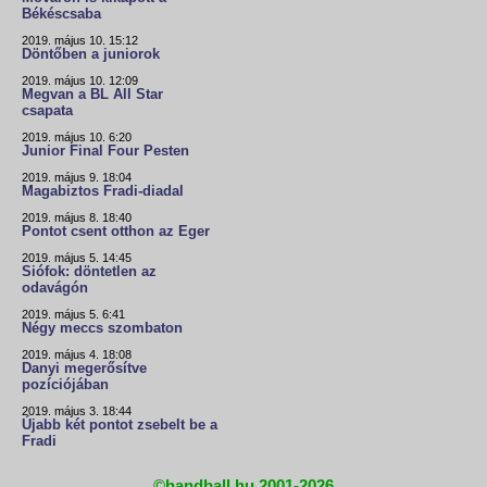
Békéscsaba
2019. május 10. 15:12
Döntőben a juniorok
2019. május 10. 12:09
Megvan a BL All Star
csapata
2019. május 10. 6:20
Junior Final Four Pesten
2019. május 9. 18:04
Magabiztos Fradi-diadal
2019. május 8. 18:40
Pontot csent otthon az Eger
2019. május 5. 14:45
Siófok: döntetlen az
odavágón
2019. május 5. 6:41
Négy meccs szombaton
2019. május 4. 18:08
Danyi megerősítve
pozíciójában
2019. május 3. 18:44
Újabb két pontot zsebelt be a
Fradi
©handball.hu 2001-2026