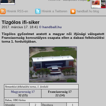
Híreink RSS-en
Híreink a Twitteren
handball.hu blog
Tízgólos ifi-siker
2017. március 17. 18:41
© handball.hu
Tízgólos győzelmet aratott a magyar női ifjúsági válogatott
Franciaország korosztályos csapata ellen a dabasi felkészülési
torna 1. fordulójában.
Nemzetközi felkészülési torna, 1. forduló
Magyarország 17
Franciaország 17
32 (15)
22 (14)
Dabas, OBO Aréna
Afentáler
2
Decobecq
1