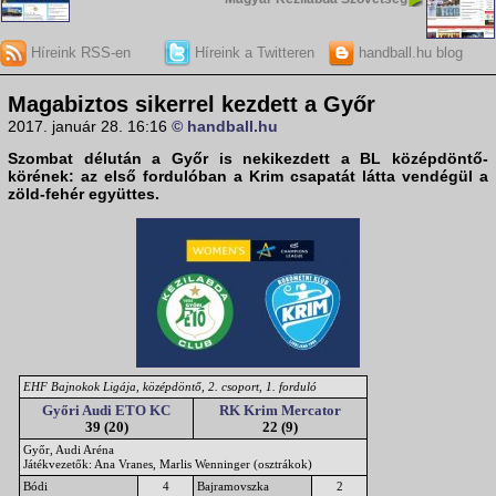
Híreink RSS-en
Híreink a Twitteren
handball.hu blog
Magabiztos sikerrel kezdett a Győr
2017. január 28. 16:16
© handball.hu
Szombat délután a Győr is nekikezdett a BL középdöntő-
körének: az első fordulóban a Krim csapatát látta vendégül a
zöld-fehér együttes.
EHF Bajnokok Ligája, középdöntő, 2. csoport, 1. forduló
Győri Audi ETO KC
RK Krim Mercator
39 (20)
22 (9)
Győr, Audi Aréna
Játékvezetők: Ana Vranes, Marlis Wenninger (osztrákok)
Bódi
4
Bajramovszka
2