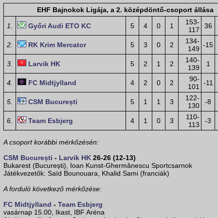
EHF Bajnokok Ligája, a 2. középdöntő-csoport állása
153-
1.
Győri Audi ETO KC
5
4
0
1
36
117
134-
2.
RK Krim Mercator
5
3
0
2
-15
149
140-
3.
Larvik HK
5
2
1
2
1
139
90-
4.
FC Midtjylland
4
2
0
2
-11
101
122-
5.
CSM București
5
1
1
3
-8
130
110-
6.
Team Esbjerg
4
1
0
3
-3
113
A csoport korábbi mérkőzésén:
CSM București
-
Larvik HK
26-26 (12-13)
Bukarest (București), Ioan Kunst-Ghermănescu Sportcsarnok
Játékvezetők: Saïd Bounouara, Khalid Sami (franciák)
A forduló következő mérkőzése:
FC Midtjylland
-
Team Esbjerg
vasárnap 15.00, Ikast, IBF Aréna