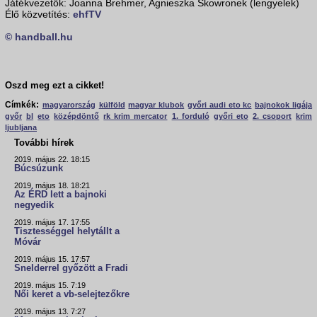
Játékvezetők: Joanna Brehmer, Agnieszka Skowronek (lengyelek)
Élő közvetítés:
ehfTV
© handball.hu
Oszd meg ezt a cikket!
Címkék:
magyarország
külföld
magyar klubok
győri audi eto kc
bajnokok ligája
győr
bl
eto
középdöntő
rk krim mercator
1. forduló
győri eto
2. csoport
krim
ljubljana
További hírek
2019. május 22. 18:15
Búcsúzunk
2019. május 18. 18:21
Az ÉRD lett a bajnoki
negyedik
2019. május 17. 17:55
Tisztességgel helytállt a
Móvár
2019. május 15. 17:57
Snelderrel győzött a Fradi
2019. május 15. 7:19
Női keret a vb-selejtezőkre
2019. május 13. 7:27