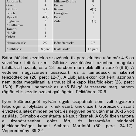
Amorim E.
4
Milanović-Litre
8
Groot
4
Benko
5
Görbicz
7(1)
Koren
4(1)
Broch
3
Georgijev
1
Mørk N.
4(1)
Barič
1
Elghaoui
3
Zulič
1(1)
Knedlíková
4
Tomori
2
Hudák
1
Orbán
3
Hétméteresek:
2/2
Hétméteresek:
2/2
Kiállítások:
8 perc
Kiállítások:
12 perc
Bátor játékkal kezdtek a szlovénok, tíz perc lefutása után már 4-6-os
vezetésre tettek szert. Görbicz vezetésével azonban magukra
találtak a hazaiak, és a 13. percben már nekik állt a zászló (8-6). A
védelem nagyszerűen összezárt, és a támadások is sikerrel
fejeződtek be (20. perc: 12-7). A Ljubljana ekkor időt kért, azonban
nem tudta megállítani a ritmust jól elkapó kisalföldieket (26. perc:
16-9). Elghaoui nemcsak az első BL-gólját szerezte meg, hanem
rögtön el is kezdte azokat gyűjtögetni. Félidőben: 20-9.
Ilyen különbségnél nyilván egyik csapatnak sem volt egyszerű
felpörögni a folytatásra, kinek ezért, kinek azért. Görbiczék viszont
élvezték a játék minden percét, és negyven perc után már 30-15 volt
az állás. Grimsbö ekkor átadta a kaput Kissnek. A Győr fixen tartotta
a tizenöt-tizenhat gólos fórt, és lassacskán mindenki
játéklehetőséget kapott Ambros Martíntól (50. perc: 34-17).
Végeredmény: 39-22.