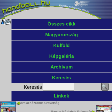
Összes cikk
Magyarország
Külföld
Képgaléria
Archívum
Keresés
Keresés
Linkek
Ázsiai Kézilabda Szövetség
Magyar Kézilabda Szövetség