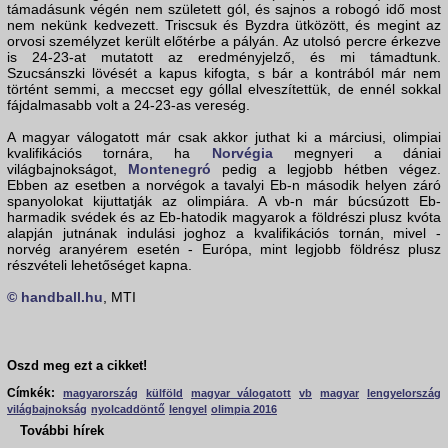
támadásunk végén nem született gól, és sajnos a robogó idő most
nem nekünk kedvezett. Triscsuk és Byzdra ütközött, és megint az
orvosi személyzet került előtérbe a pályán. Az utolsó percre érkezve
is 24-23-at mutatott az eredményjelző, és mi támadtunk.
Szucsánszki lövését a kapus kifogta, s bár a kontrából már nem
történt semmi, a meccset egy góllal elveszítettük, de ennél sokkal
fájdalmasabb volt a 24-23-as vereség.
A magyar válogatott már csak akkor juthat ki a márciusi, olimpiai
kvalifikációs tornára, ha
Norvégia
megnyeri a dániai
világbajnokságot,
Montenegró
pedig a legjobb hétben végez.
Ebben az esetben a norvégok a tavalyi Eb-n második helyen záró
spanyolokat kijuttatják az olimpiára. A vb-n már búcsúzott Eb-
harmadik svédek és az Eb-hatodik magyarok a földrészi plusz kvóta
alapján jutnának indulási joghoz a kvalifikációs tornán, mivel -
norvég aranyérem esetén - Európa, mint legjobb földrész plusz
részvételi lehetőséget kapna.
© handball.hu
, MTI
Oszd meg ezt a cikket!
Címkék:
magyarország
külföld
magyar válogatott
vb
magyar
lengyelország
világbajnokság
nyolcaddöntő
lengyel
olimpia 2016
További hírek