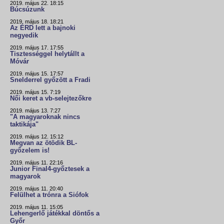
2019. május 22. 18:15
Búcsúzunk
2019. május 18. 18:21
Az ÉRD lett a bajnoki
negyedik
2019. május 17. 17:55
Tisztességgel helytállt a
Móvár
2019. május 15. 17:57
Snelderrel győzött a Fradi
2019. május 15. 7:19
Női keret a vb-selejtezőkre
2019. május 13. 7:27
"A magyaroknak nincs
taktikája"
2019. május 12. 15:12
Megvan az ötödik BL-
győzelem is!
2019. május 11. 22:16
Junior Final4-győztesek a
magyarok
2019. május 11. 20:40
Felülhet a trónra a Siófok
2019. május 11. 15:05
Lehengerlő játékkal döntős a
Győr