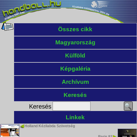
Összes cikk
Magyarország
Külföld
Képgaléria
Archívum
Keresés
Keresés
Linkek
Holland Kézilabda Szövetség
Paris 92