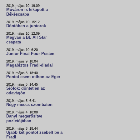
2019. május 10. 19:09
Móváron is kikapott a
Békéscsaba
2019. május 10. 15:12
Döntőben a juniorok
2019. május 10. 12:09
Megvan a BL All Star
csapata
2019. május 10. 6:20
Junior Final Four Pesten
2019. május 9. 18:04
Magabiztos Fradi-diadal
2019. május 8. 18:40
Pontot csent otthon az Eger
2019. május 5. 14:45
Siófok: döntetlen az
odavágón
2019. május 5. 6:41
Négy meccs szombaton
2019. május 4. 18:08
Danyi megerősítve
pozíciójában
2019. május 3. 18:44
Újabb két pontot zsebelt be a
Fradi