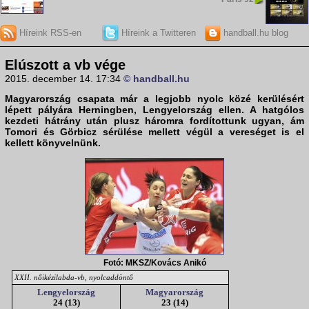
Híreink RSS-en
Híreink a Twitteren
handball.hu blog
Elúszott a vb vége
2015. december 14. 17:34
© handball.hu
Magyarország csapata már a legjobb nyolc közé kerülésért
lépett pályára Herningben, Lengyelország ellen. A hatgólos
kezdeti hátrány után plusz háromra fordítottunk ugyan, ám
Tomori és Görbicz sérülése mellett végül a vereséget is el
kellett könyvelnünk.
Fotó: MKSZ/Kovács Anikó
XXII. nőikézilabda-vb, nyolcaddöntő
Lengyelország
Magyarország
24 (13)
23 (14)