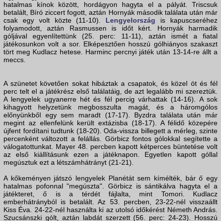
hatalmas kínok között, hordágyon hagyta el a pályát. Triscsuk
betalált, Bíró ziccert fogott, aztán Hornyák második találata után már
csak egy volt közte (11-10).
Lengyelország
is kapuscseréhez
folyamodott, aztán Rasmussen is időt kért. Hornyák harmadik
góljával egyenlítettünk (25. perc: 11-11), aztán ismét a fiatal
játékosunkon volt a sor. Elképesztően hosszú gólhiányos szakaszt
tört meg Kudlacz hetese. Harminc percnyi játék után 13-14-re állt a
meccs.
A szünetet követően sokat hibáztak a csapatok, és közel öt és fél
perc telt el a játékrész első találatáig, de azt legalább mi szereztük.
A lengyelek ugyanerre hét és fél percig várhattak (14-16). A sok
kihagyott helyzetünk megbosszulta magát, és a háromgólos
előnyünkből egy sem maradt (17-17). Byzdra találata után már
megint az ellenfelünk került extázisba (18-17). A félidő közepére
újfent fordítani tudtunk (18-20). Oda-vissza billegett a mérleg, szinte
percenként változott a felállás. Görbicz fontos gólokkal segítette a
válogatottunkat. Mayer 48. percben kapott kétperces büntetése volt
az első kiállításunk ezen a játéknapon. Egyetlen kapott góllal
megúsztuk ezt a létszámhátrányt (21-21).
A kőkeményen játszó lengyelek Planétát sem kímélték, bár ő egy
hatalmas pofonnal "megúszta". Görbicz is sántikálva hagyta el a
játékteret, ő is a térdét fájlalta, mint Tomori. Kudlacz
emberhátrányból is betalált. Az 53. percben, 23-22-nél visszaállt
Kiss Éva. 24-22-nél használta ki az utolsó időkérést Németh András.
Szucsánszki gólt, aztán labdát szerzett (56. perc: 24-23). Hosszú