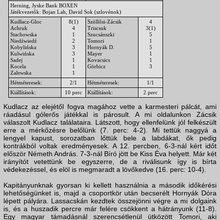
Herning, Jyske Bank BOXEN
Játékvezetők: Bojan Lah, David Sok (szlovénok)
Kudłacz-Gloc
8(1)
Szöllősi-Zácsik
4
Achruk
4
Triscsuk
3(1)
Stachowska
1
Szucsánszki
5
Niedźwiedź
2
Tomori
1
Kobylińska
3
Hornyák D.
5
Kulwińska
3
Mayer
1
Sadej
1
Kovacsics
1
Kocela
1
Görbicz
3
Zalewska
1
Hétméteresek:
2/1
Hétméteresek:
1/1
Kiállítások:
10 perc
Kiállítások:
2 perc
Kudlacz az elejétől fogva magához vette a karmesteri pálcát, ami
ráadásul gólerős játékkal is párosult. A mi oldalunkon Zácsik
válaszolt Kudlacz találataira. Látszott, hogy ellenfelünk jól felkészült
erre a mérkőzésre belőlünk (7. perc: 4-2). Mi tettük naggyá a
lengyel kapust, sorozatban lőttük bele a labdákat, ők pedig
kontrákból voltak eredményesek. A 12. percben, 6-3-nál kért időt
először Németh András. 7-3-nál Bíró jött be Kiss Éva helyett. Már két
irányítót vetettünk be egyszerre, de a riválisunk így is bírta
védekezéssel, és elöl is megmaradt a lövőkedve (16. perc: 10-4).
Kapitányunknak gyorsan ki kellett használnia a második időkérési
lehetőségünket is, majd a csoportkör után becserélt Hornyák Dóra
lépett pályára. Lassacskán kezdtek összejönni végre a mi dolgaink
is, és a huszadik percre már felére csökkent a hátrányunk (11-8).
Egy magyar támadásnál szerencsétlenül ütközött Tomori, aki