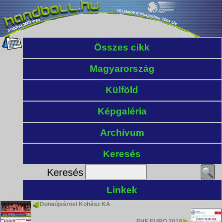
Összes cikk
Magyarország
Külföld
Képgaléria
Archívum
Keresés
Keresés
Linkek
Dunaújvárosi Kohász KA
EHF EURO 2018