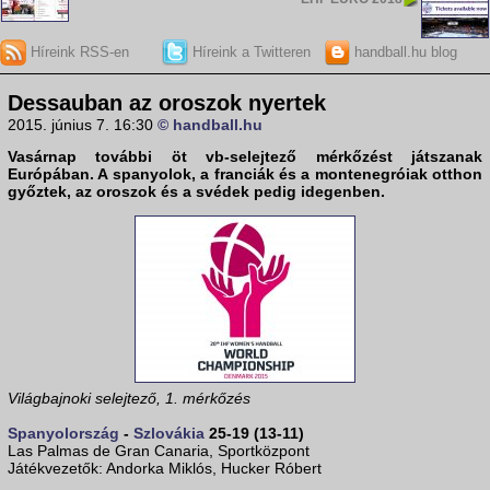
Híreink RSS-en
Híreink a Twitteren
handball.hu blog
Dessauban az oroszok nyertek
2015. június 7. 16:30
© handball.hu
Vasárnap további öt
vb-selejtező mérkőzést
játszanak
Európában. A spanyolok, a franciák és a montenegróiak otthon
győztek, az oroszok és a svédek pedig idegenben.
Világbajnoki selejtező, 1. mérkőzés
Spanyolország
-
Szlovákia
25-19 (13-11)
Las Palmas de Gran Canaria, Sportközpont
Játékvezetők: Andorka Miklós, Hucker Róbert