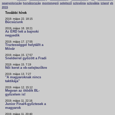
spanyolország
horvátország
montenegró
selejtező
szlovénia
szlovákia
izland
vb
2015
További hírek
2019. május 22. 18:15
Búcsúzunk
2019. május 18. 18:21
Az ÉRD lett a bajnoki
negyedik
2019. május 17. 17:55
Tisztességgel helytállt a
Móvár
2019. május 15. 17:57
Snelderrel győzött a Fradi
2019. május 15. 7:19
Női keret a vb-selejtezőkre
2019. május 13. 7:27
"A magyaroknak nincs
taktikája"
2019. május 12. 15:12
Megvan az ötödik BL-
győzelem is!
2019. május 11. 22:16
Junior Final4-győztesek a
magyarok
2019. május 11. 20:40