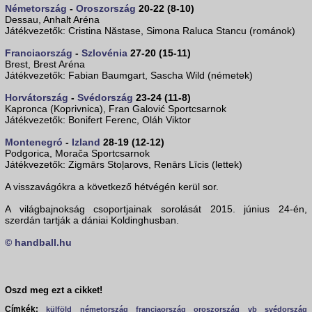
Németország
-
Oroszország
20-22 (8-10)
Dessau, Anhalt Aréna
Játékvezetők: Cristina Năstase, Simona Raluca Stancu (románok)
Franciaország
-
Szlovénia
27-20 (15-11)
Brest, Brest Aréna
Játékvezetők: Fabian Baumgart, Sascha Wild (németek)
Horvátország
-
Svédország
23-24 (11-8)
Kapronca (Koprivnica), Fran Galović Sportcsarnok
Játékvezetők: Bonifert Ferenc, Oláh Viktor
Montenegró
-
Izland
28-19 (12-12)
Podgorica, Morača Sportcsarnok
Játékvezetők: Zigmārs Stoļarovs, Renārs Līcis (lettek)
A visszavágókra a következő hétvégén kerül sor.
A világbajnokság csoportjainak sorolását 2015. június 24-én,
szerdán tartják a dániai Koldinghusban.
© handball.hu
Oszd meg ezt a cikket!
Címkék:
külföld
németország
franciaország
oroszország
vb
svédország