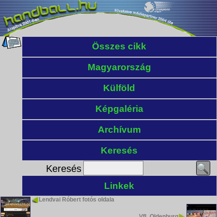
Összes cikk
Magyarország
Külföld
Képgaléria
Archívum
Keresés
Keresés
Linkek
Lendvai Róbert fotós oldala
VfL Oldenburg