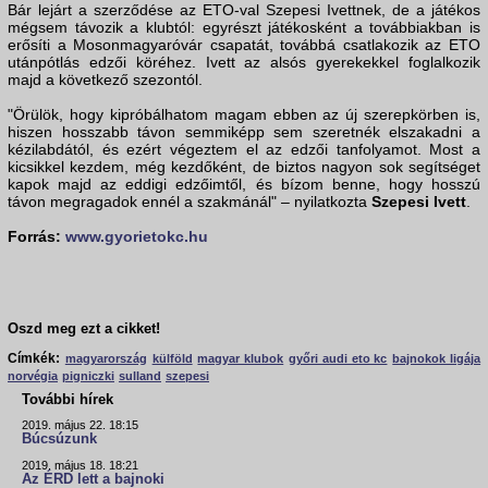
Bár lejárt a szerződése az ETO-val Szepesi Ivettnek, de a játékos
mégsem távozik a klubtól: egyrészt játékosként a továbbiakban is
erősíti a Mosonmagyaróvár csapatát, továbbá csatlakozik az ETO
utánpótlás edzői köréhez. Ivett az alsós gyerekekkel foglalkozik
majd a következő szezontól.
"Örülök, hogy kipróbálhatom magam ebben az új szerepkörben is,
hiszen hosszabb távon semmiképp sem szeretnék elszakadni a
kézilabdától, és ezért végeztem el az edzői tanfolyamot. Most a
kicsikkel kezdem, még kezdőként, de biztos nagyon sok segítséget
kapok majd az eddigi edzőimtől, és bízom benne, hogy hosszú
távon megragadok ennél a szakmánál" – nyilatkozta
Szepesi Ivett
.
Forrás:
www.gyorietokc.hu
Oszd meg ezt a cikket!
Címkék:
magyarország
külföld
magyar klubok
győri audi eto kc
bajnokok ligája
norvégia
pigniczki
sulland
szepesi
További hírek
2019. május 22. 18:15
Búcsúzunk
2019. május 18. 18:21
Az ÉRD lett a bajnoki