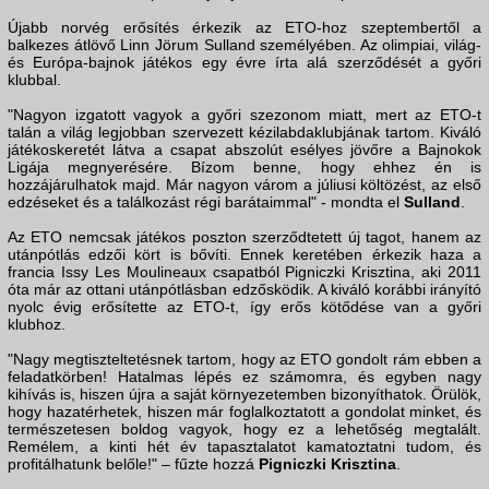
Újabb norvég erősítés érkezik az ETO-hoz szeptembertől a
balkezes átlövő Linn Jörum Sulland személyében. Az olimpiai, világ-
és Európa-bajnok játékos egy évre írta alá szerződését a győri
klubbal.
"Nagyon izgatott vagyok a győri szezonom miatt, mert az ETO-t
talán a világ legjobban szervezett kézilabdaklubjának tartom. Kiváló
játékoskeretét látva a csapat abszolút esélyes jövőre a Bajnokok
Ligája megnyerésére. Bízom benne, hogy ehhez én is
hozzájárulhatok majd. Már nagyon várom a júliusi költözést, az első
edzéseket és a találkozást régi barátaimmal" - mondta el
Sulland
.
Az ETO nemcsak játékos poszton szerződtetett új tagot, hanem az
utánpótlás edzői kört is bővíti. Ennek keretében érkezik haza a
francia Issy Les Moulineaux csapatból Pigniczki Krisztina, aki 2011
óta már az ottani utánpótlásban edzősködik. A kiváló korábbi irányító
nyolc évig erősítette az ETO-t, így erős kötődése van a győri
klubhoz.
"Nagy megtiszteltetésnek tartom, hogy az ETO gondolt rám ebben a
feladatkörben! Hatalmas lépés ez számomra, és egyben nagy
kihívás is, hiszen újra a saját környezetemben bizonyíthatok. Örülök,
hogy hazatérhetek, hiszen már foglalkoztatott a gondolat minket, és
természetesen boldog vagyok, hogy ez a lehetőség megtalált.
Remélem, a kinti hét év tapasztalatot kamatoztatni tudom, és
profitálhatunk belőle!" – fűzte hozzá
Pigniczki Krisztina
.