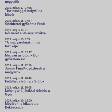
negyedik
2019. május 17. 17:55
Tisztességgel helytállt a
Móvár
2019. május 15. 17:57
Snelderrel győzött a Fradi
2019. május 15. 7:19
Női keret a vb-selejtezőkre
2019. május 13. 7:27
"A magyaroknak nincs
taktikája"
2019. május 12. 15:12
Megvan az ötödik BL-
győzelem is!
2019. május 11. 22:16
Junior Final4-győztesek a
magyarok
2019. május 11. 20:40
Felülhet a trónra a Siófok
2019. május 11. 15:05
Lehengerlő játékkal döntős a
Győr
2019. május 10. 19:09
Móváron is kikapott a
Békéscsaba