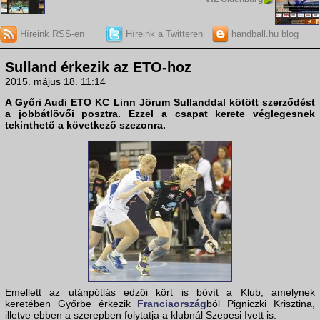
Híreink RSS-en
Híreink a Twitteren
handball.hu blog
Sulland érkezik az ETO-hoz
2015. május 18. 11:14
A Győri Audi ETO KC Linn Jörum Sullanddal kötött szerződést
a jobbátlövői posztra. Ezzel a csapat kerete véglegesnek
tekinthető a következő szezonra.
Emellett az utánpótlás edzői kört is bővít a Klub, amelynek
keretében Győrbe érkezik
Franciaország
ból Pigniczki Krisztina,
illetve ebben a szerepben folytatja a klubnál Szepesi Ivett is.