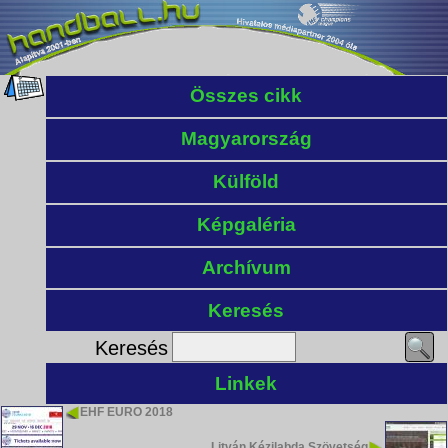
Összes cikk
Magyarország
Külföld
Képgaléria
Archívum
Keresés
Keresés
Linkek
EHF EURO 2018
Litván Kézilabda Szövetség