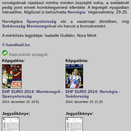
norvégoknak ráadásul mintha minden összejött volna, a svédeknél
pedig pont ennek homlokegyenest ellentéte. A legvégét nyugodtan
hátradőlve, félgőzzel is behúzhatta
Norvégia
. Végeredmény: 29-25.
Norvégiára
Spanyolország
vár a vasárnapi döntőben, míg
Svédország
Montenegró
val vív harcot a bronzéremért.
A mérkőzés legjobbjai: Isabelle Gulldén, Nora Mörk
© handball.hu
Kapcsolódó anyagok:
Képgaléria:
Képgaléria:
EHF EURO 2014: Montenegró -
EHF EURO 2014: Norvégia -
Spanyolország
Svédország
2014. december 19. 18:51
2014. december 19. 21:20
Jegyzőkönyv:
Jegyzőkönyv: