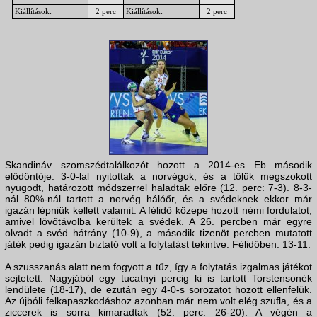
Kiállítások:
2 perc
Kiállítások:
2 perc
Skandináv szomszédtalálkozót hozott a 2014-es Eb második
elődöntője. 3-0-lal nyitottak a norvégok, és a tőlük megszokott
nyugodt, határozott módszerrel haladtak előre (12. perc: 7-3). 8-3-
nál 80%-nál tartott a norvég hálóőr, és a svédeknek ekkor már
igazán lépniük kellett valamit. A félidő közepe hozott némi fordulatot,
amivel lövőtávolba kerültek a svédek. A 26. percben már egyre
olvadt a svéd hátrány (10-9), a második tizenöt percben mutatott
játék pedig igazán biztató volt a folytatást tekintve. Félidőben: 13-11.
A szusszanás alatt nem fogyott a tűz, így a folytatás izgalmas játékot
sejtetett. Nagyjából egy tucatnyi percig ki is tartott Torstensonék
lendülete (18-17), de ezután egy 4-0-s sorozatot hozott ellenfelük.
Az újbóli felkapaszkodáshoz azonban már nem volt elég szufla, és a
ziccerek is sorra kimaradtak (52. perc: 26-20). A végén a