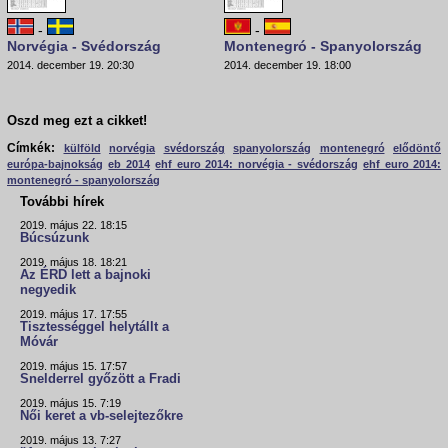
-
-
Norvégia - Svédország
Montenegró - Spanyolország
2014. december 19. 20:30
2014. december 19. 18:00
Oszd meg ezt a cikket!
Címkék:
külföld
norvégia
svédország
spanyolország
montenegró
elődöntő
európa-bajnokság
eb 2014
ehf euro 2014: norvégia - svédország
ehf euro 2014:
montenegró - spanyolország
További hírek
2019. május 22. 18:15
Búcsúzunk
2019. május 18. 18:21
Az ÉRD lett a bajnoki
negyedik
2019. május 17. 17:55
Tisztességgel helytállt a
Móvár
2019. május 15. 17:57
Snelderrel győzött a Fradi
2019. május 15. 7:19
Női keret a vb-selejtezőkre
2019. május 13. 7:27