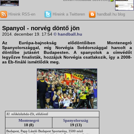
Híreink RSS-en
Híreink a Twitteren
handball.hu blog
Spanyol - norvég döntő jön
2014. december 19. 17:54
© handball.hu
Az Európa-bajnokság elődöntőiben Montenegró
Spanyolországgal, míg Norvégia Svédországgal harcolt a
döntőbe jutásért Budapesten. A spanyolok a címvédőt
legyőzve finalisták, hozzájuk Norvégia csatlakozik, így a 2008-
as Eb-finálé ismétlődik meg.
XI. nőikézilabda-Eb, elődöntő
Montenegró
Spanyolország
18 (8)
19 (13)
Budapest, Papp László Budapest Sportaréna, 3500 néző