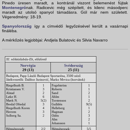
Pinedo üresen maradt, a kontránál viszont belemenést fújtak
Montenegró
nak. Radicevic még szépített, és kilenc másodperc
maradt az utolsó spanyol támadásra. Gól már nem született.
Végeredmény: 18-19.
Spanyolország
így a címvédő legyőzésével került a vasárnapi
fináléba.
A mérkőzés legjobbjai: Andjela Bulatovic és Silvia Navarro
XI. nőikézilabda-Eb, elődöntő
Norvégia
Svédország
29 (13)
25 (11)
Budapest, Papp László Budapest Sportaréna, 3500 néző
Játékvezetők: Dalibor Jurinović, Marko Mrvica (horvátok)
Riegelhuth B.
1
Fogelström
1
Kristiansen V.
3
Roberts
1
Alstad
2
Sand
2
Løke H.
6
Ahlm
1
Mørk N.
5(2)
Torstenson
2
Bredal Oftedal
3
Gulldén
9(5)
Riegelhuth Koren
4
Helleberg
1
Herrem
3
Hagman
2
Solberg Sa.
2
Odén
3
Alm
2
Johansson
1
Hétméteresek:
2/2
Hétméteresek:
5/5