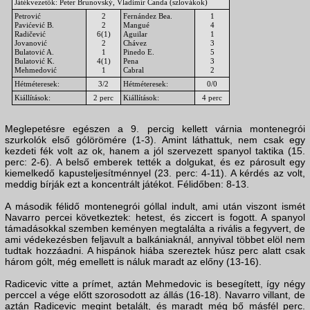
Játékvezetők: Peter Brunovský, Vladimír Čanda (szlovákok)
Petrović
2
Fernández Bea.
1
Pavićević B.
2
Mangué
4
Radičević
6(1)
Aguilar
1
Jovanović
2
Chávez
3
Bulatović A.
1
Pinedo E.
5
Bulatović K.
4(1)
Pena
3
Mehmedović
1
Cabral
2
Hétméteresek:
3/2
Hétméteresek:
0/0
Kiállítások:
2 perc
Kiállítások:
4 perc
Meglepetésre egészen a 9. percig kellett várnia montenegrói
szurkolók első gólörömére (1-3). Amint láthattuk, nem csak egy
kezdeti fék volt az ok, hanem a jól szervezett spanyol taktika (15.
perc: 2-6). A belső emberek tették a dolgukat, és ez párosult egy
kiemelkedő kapusteljesítménnyel (23. perc: 4-11). A kérdés az volt,
meddig bírják ezt a koncentrált játékot. Félidőben: 8-13.
A második félidő montenegrói góllal indult, ami után viszont ismét
Navarro percei következtek: hetest, és ziccert is fogott. A spanyol
támadásokkal szemben keményen megtalálta a rivális a fegyvert, de
ami védekezésben feljavult a balkániaknál, annyival többet elöl nem
tudtak hozzáadni. A hispánok hiába szereztek húsz perc alatt csak
három gólt, még emellett is náluk maradt az előny (13-16).
Radicevic vitte a prímet, aztán Mehmedovic is besegített, így négy
perccel a vége előtt szorosodott az állás (16-18). Navarro villant, de
aztán Radicevic megint betalált, és maradt még bő másfél perc.