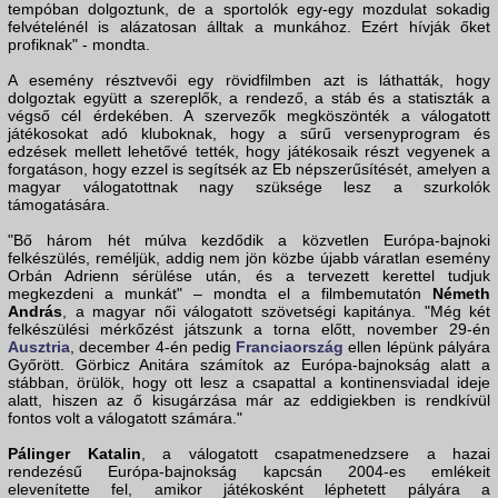
tempóban dolgoztunk, de a sportolók egy-egy mozdulat sokadig
felvételénél is alázatosan álltak a munkához. Ezért hívják őket
profiknak" - mondta.
A esemény résztvevői egy rövidfilmben azt is láthatták, hogy
dolgoztak együtt a szereplők, a rendező, a stáb és a statiszták a
végső cél érdekében. A szervezők megköszönték a válogatott
játékosokat adó kluboknak, hogy a sűrű versenyprogram és
edzések mellett lehetővé tették, hogy játékosaik részt vegyenek a
forgatáson, hogy ezzel is segítsék az Eb népszerűsítését, amelyen a
magyar válogatottnak nagy szüksége lesz a szurkolók
támogatására.
"Bő három hét múlva kezdődik a közvetlen Európa-bajnoki
felkészülés, reméljük, addig nem jön közbe újabb váratlan esemény
Orbán Adrienn sérülése után, és a tervezett kerettel tudjuk
megkezdeni a munkát" – mondta el a filmbemutatón
Németh
András
, a magyar női válogatott szövetségi kapitánya. "Még két
felkészülési mérkőzést játszunk a torna előtt, november 29-én
Ausztria
, december 4-én pedig
Franciaország
ellen lépünk pályára
Győrött. Görbicz Anitára számítok az Európa-bajnokság alatt a
stábban, örülök, hogy ott lesz a csapattal a kontinensviadal ideje
alatt, hiszen az ő kisugárzása már az eddigiekben is rendkívül
fontos volt a válogatott számára."
Pálinger Katalin
, a válogatott csapatmenedzsere a hazai
rendezésű Európa-bajnokság kapcsán 2004-es emlékeit
elevenítette fel, amikor játékosként léphetett pályára a