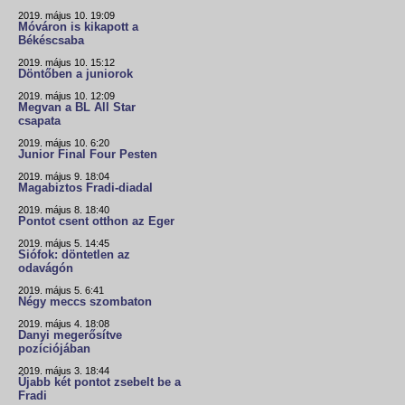
2019. május 10. 19:09
Móváron is kikapott a
Békéscsaba
2019. május 10. 15:12
Döntőben a juniorok
2019. május 10. 12:09
Megvan a BL All Star
csapata
2019. május 10. 6:20
Junior Final Four Pesten
2019. május 9. 18:04
Magabiztos Fradi-diadal
2019. május 8. 18:40
Pontot csent otthon az Eger
2019. május 5. 14:45
Siófok: döntetlen az
odavágón
2019. május 5. 6:41
Négy meccs szombaton
2019. május 4. 18:08
Danyi megerősítve
pozíciójában
2019. május 3. 18:44
Újabb két pontot zsebelt be a
Fradi