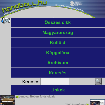
Összes cikk
Magyarország
Külföld
Képgaléria
Archívum
Keresés
Keresés
Linkek
Lendvai Róbert fotós oldala
ŽRK Budućnost