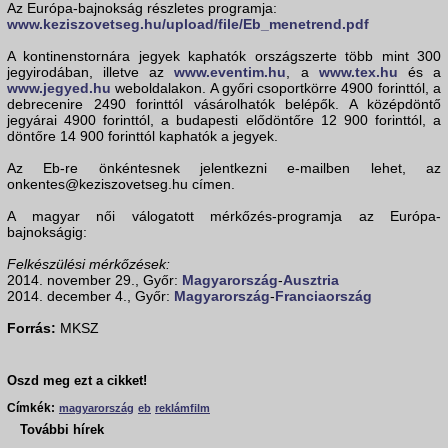
Az Európa-bajnokság részletes programja:
www.keziszovetseg.hu/upload/file/Eb_menetrend.pdf
A kontinenstornára jegyek kaphatók országszerte több mint 300
jegyirodában, illetve az
www.eventim.hu
, a
www.tex.hu
és a
www.jegyed.hu
weboldalakon. A győri csoportkörre 4900 forinttól, a
debrecenire 2490 forinttól vásárolhatók belépők. A középdöntő
jegyárai 4900 forinttól, a budapesti elődöntőre 12 900 forinttól, a
döntőre 14 900 forinttól kaphatók a jegyek.
Az Eb-re önkéntesnek jelentkezni e-mailben lehet, az
onkentes@keziszovetseg.hu címen.
A magyar női válogatott mérkőzés-programja az Európa-
bajnokságig:
Felkészülési mérkőzések:
2014. november 29., Győr:
Magyarország
-
Ausztria
2014. december 4., Győr:
Magyarország
-
Franciaország
Forrás:
MKSZ
Oszd meg ezt a cikket!
Címkék:
magyarország
eb
reklámfilm
További hírek