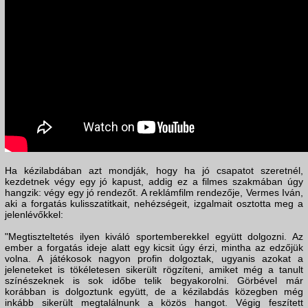
Ha kézilabdában azt mondják, hogy ha jó csapatot szeretnél,
kezdetnek végy egy jó kapust, addig ez a filmes szakmában úgy
hangzik: végy egy jó rendezőt. A reklámfilm rendezője, Vermes Iván,
aki a forgatás kulisszatitkait, nehézségeit, izgalmait osztotta meg a
jelenlévőkkel:
"Megtiszteltetés ilyen kiváló sportemberekkel együtt dolgozni. Az
ember a forgatás ideje alatt egy kicsit úgy érzi, mintha az edzőjük
volna. A játékosok nagyon profin dolgoztak, ugyanis azokat a
jeleneteket is tökéletesen sikerült rögzíteni, amiket még a tanult
színészeknek is sok időbe telik begyakorolni. Görbével már
korábban is dolgoztunk együtt, de a kézilabdás közegben még
inkább sikerült megtalálnunk a közös hangot. Végig feszített