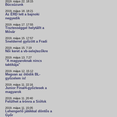
2019. május 22. 18:15
Búcsúzunk
2019. május 18. 18:21
Az ÉRD lett a bajnoki
negyedik
2019. május 17. 17:55
Tisztességgel helytállt a
Móvár
2019. május 15. 17:57
Snelderrel győzött a Fradi
2019. május 15. 7:19
Női keret a vb-selejtezőkre
2019. május 13. 7:27
"A magyaroknak nincs
taktikája"
2019. május 12. 15:12
Megvan az ötödik BL-
győzelem is!
2019. május 11. 22:16
Junior Final4-győztesek a
magyarok
2019. május 11. 20:40
Felülhet a trónra a Siófok
2019. május 11. 15:05
Lehengerlő játékkal döntős a
Győr