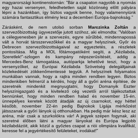
magyarországi kontinenstornán: "Bár a csapaton nagyobb a nyomás
egy hazai versenyen, feledhetetlen saját közönség előtt pályára
lépni a hazánkban, így biztos vagyok benne, hogy valamennyiünk
számára fantasztikus élmény lesz a decemberi Európa-bajnokság."
Zárásként, de nem utolsó sorban
Marczinka Zoltán
a
szervezőbizottság ügyvezetője jutott szóhoz, aki elmondta: "Valóban
a célegyenesben jár a szervezés, egyre sűrűbbé, mindennapossá
vált a horvát társszervezőkkel és a magyar helyszínek, Győr és
Debrecen szervezőbizottságaival az egyeztetés, a részletek
pontosítása. Míg a MOL főtámogatóként segíti, a „Kézilabda,
Szeretlek!”-szlogen és kampány népszerűsítését, addig a
Mercedes-Benz támogatása, autóparkja lehetővé teszi, hogy a
versenyzőket, az Európai Kézilabda Szövetség delegáltjainak
közlekedését zökkenőmentessé tegyük. A helyszínek folyamatos
munkában vannak, hogy a rajtra minden rendben legyen. Biztos
mindenkiben felmerül a kérdés, hogy áll a győri aréna építése, de
szeretnék mindenkit megnyugtatni, hogy Domanyik Eszter
helyszínigazgató és a kivitelező cég vezetői arról tájékoztattak
bennünket, hogy minden rendben halad és november 15-én,
ünnepélyes keretek között átadják az új csarnokot, egy héttel
később, november 22-én pedig Bajnokok Ligája mérkőzést
játsszanak a győri lányok új otthonukban. Ha pedig már kész lesz az
aréna, már csak a szurkolókra vár! A jegyek szépen fogynak, aki
szeretné élőben látni a magyar lányokat és Európa legjobb
kézilabdázóit, akik közül a győztes csapat a riói olimpiára kvalifikál,
keresse fel a jegyértékesítő felületeket, irodákat!"