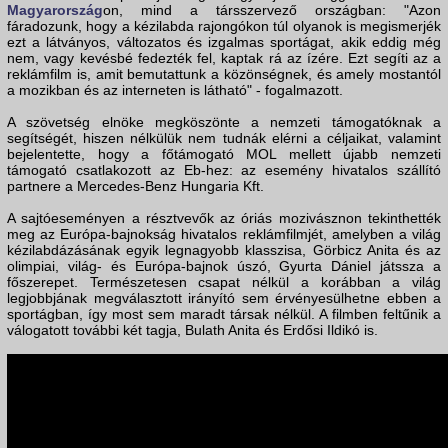
Magyarország
on, mind a társszervező országban: "Azon
fáradozunk, hogy a kézilabda rajongókon túl olyanok is megismerjék
ezt a látványos, változatos és izgalmas sportágat, akik eddig még
nem, vagy kevésbé fedezték fel, kaptak rá az ízére. Ezt segíti az a
reklámfilm is, amit bemutattunk a közönségnek, és amely mostantól
a mozikban és az interneten is látható" - fogalmazott.
A szövetség elnöke megköszönte a nemzeti támogatóknak a
segítségét, hiszen nélkülük nem tudnák elérni a céljaikat, valamint
bejelentette, hogy a főtámogató MOL mellett újabb nemzeti
támogató csatlakozott az Eb-hez: az esemény hivatalos szállító
partnere a Mercedes-Benz Hungaria Kft.
A sajtóeseményen a résztvevők az óriás mozivásznon tekinthették
meg az Európa-bajnokság hivatalos reklámfilmjét, amelyben a világ
kézilabdázásának egyik legnagyobb klasszisa, Görbicz Anita és az
olimpiai, világ- és Európa-bajnok úszó, Gyurta Dániel játssza a
főszerepet. Természetesen csapat nélkül a korábban a világ
legjobbjának megválasztott irányító sem érvényesülhetne ebben a
sportágban, így most sem maradt társak nélkül. A filmben feltűnik a
válogatott további két tagja, Bulath Anita és Erdősi Ildikó is.