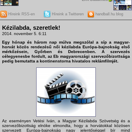
Híreink RSS-en
Híreink a Twitteren
handball.hu blog
Kézilabda, szeretlek!
2014. november 5. 6:11
Egy hónap és három nap múlva megszólal a síp a magyar-
horvát közös rendezésű női kézilabda Európa-bajnokság első
mérkőzésein, Győrben és Debrecenben. A szervezés
célegyenesbe fordult, az Eb magyarországi szervezőbizottsága
pedig bemutatta a kontinenstorna hivatalos reklámfilmjét.
Az eseményen Vetési Iván, a Magyar Kézilabda Szövetség és a
szervezőbizottság elnöke elmondta, hogy a horvátokkal közösen
szervezett Európa-bajnokság nagy jelentőséggel bír mind