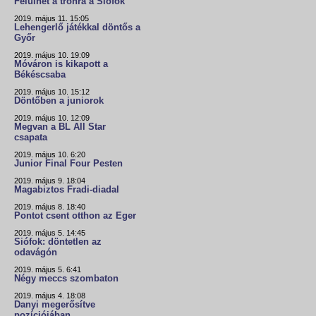
Felülhet a trónra a Siófok
2019. május 11. 15:05
Lehengerlő játékkal döntős a
Győr
2019. május 10. 19:09
Móváron is kikapott a
Békéscsaba
2019. május 10. 15:12
Döntőben a juniorok
2019. május 10. 12:09
Megvan a BL All Star
csapata
2019. május 10. 6:20
Junior Final Four Pesten
2019. május 9. 18:04
Magabiztos Fradi-diadal
2019. május 8. 18:40
Pontot csent otthon az Eger
2019. május 5. 14:45
Siófok: döntetlen az
odavágón
2019. május 5. 6:41
Négy meccs szombaton
2019. május 4. 18:08
Danyi megerősítve
pozíciójában