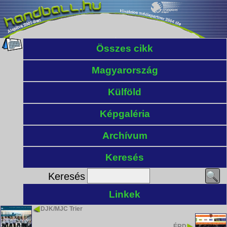
Összes cikk
Magyarország
Külföld
Képgaléria
Archívum
Keresés
Keresés
Linkek
DJK/MJC Trier
ÉRD