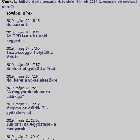
Címkék:
külföld
dánia
ausztria
4. forduló
dán
eb 2014
1. csoport
eb-selejtező
osztrák
További hírek
2019. május 22. 18:15
Búcsúzunk
2019. május 18. 18:21
Az ÉRD lett a bajnoki
negyedik
2019. május 17. 17:55
Tisztességgel helytállt a
Móvár
2019. május 15. 17:57
Snelderrel győzött a Fradi
2019. május 15. 7:19
Női keret a vb-selejtezőkre
2019. május 13. 7:27
"A magyaroknak nincs
taktikája"
2019. május 12. 15:12
Megvan az ötödik BL-
győzelem is!
2019. május 11. 22:16
Junior Final4-győztesek a
magyarok
2019. május 11. 20:40