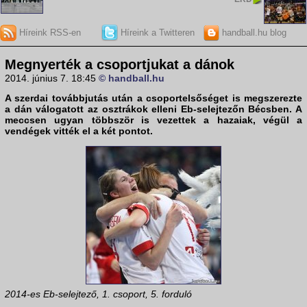
Híreink RSS-en
Híreink a Twitteren
handball.hu blog
Megnyerték a csoportjukat a dánok
2014. június 7. 18:45
© handball.hu
A szerdai továbbjutás után a csoportelsőséget is megszerezte
a dán válogatott az osztrákok elleni
Eb-selejtezőn
Bécsben. A
meccsen ugyan többször is vezettek a hazaiak, végül a
vendégek vitték el a két pontot.
2014-es Eb-selejtező, 1. csoport, 5. forduló