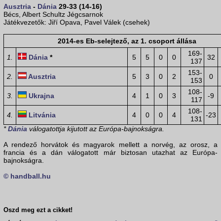
Ausztria
-
Dánia
29-33 (14-16)
Bécs, Albert Schultz Jégcsarnok
Játékvezetők: Jiří Opava, Pavel Válek (csehek)
2014-es Eb-selejtező, az 1. csoport állása
169-
1.
Dánia
*
5
5
0
0
32
137
153-
2.
Ausztria
5
3
0
2
0
153
108-
3.
Ukrajna
4
1
0
3
-9
117
108-
4.
Litvánia
4
0
0
4
-23
131
*
Dánia
válogatottja kijutott az Európa-bajnokságra.
A rendező horvátok és magyarok mellett a norvég, az orosz, a
francia és a dán válogatott már biztosan utazhat az Európa-
bajnokságra.
© handball.hu
Oszd meg ezt a cikket!