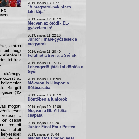
2019. május 13. 7:27
"A magyaroknak nincs
r HC
taktikája"
uner)
2019. május 12. 15:12
Megvan az ötödik BL-
győzelem is!
2019. május 11. 22:16
Junior Final4-győztesek a
magyarok
se, amikor
sment, hogy
2019. május 11. 20:40
 ellenére is
Felülhet a trónra a Siófok
tosították a
2019. május 11. 15:05
.
Lehengerlő játékkal döntős a
Győr
s akárhogy.
érkőzést az
2019. május 10. 19:09
kellemetlen
Móváron is kikapott a
le: 45 gólt
Békéscsaba
 igazán (45-
2019. május 10. 15:12
Döntőben a juniorok
vas mögötti
2019. május 10. 12:09
Megvan a BL All Star
 szédületesen
csapata
y vereség, a
 két csapat
2019. május 10. 6:20
nt fordított
Junior Final Four Pesten
apat mellett
a helyezések
2019. május 9. 18:04
Magabiztos Fradi-diadal
oki címért.