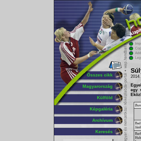
Imp
Cop
Add
Leg
Súl
Összes cikk
2014.
Egye
Magyarország
egy 
Eközb
Külföld
Bun
Képgaléria
Archívum
Bad
Ját
Keresés
Bar
Hub