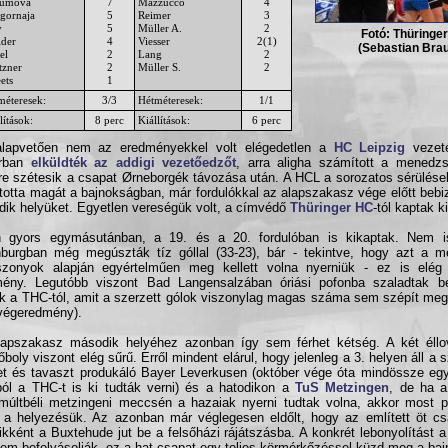
umová
7
Mazzucco
4
gornaja
5
Reimer
3
y
5
Müller A.
2
Fotó: Thüringe
lder
4
Viesser
2(1)
(Sebastian Bra
el
2
Lang
2
tzner
2
Müller S.
2
ets
1
méteresek:
3/3
Hétméteresek:
1/1
lítások:
8 perc
Kiállítások:
6 perc
alapvetően nem az eredményekkel volt elégedetlen a
HC Leipzig
vezeté
árban
elküldték az addigi vezetőedzőt
, arra aligha számított a menedz
re szétesik a csapat Ørneborgék távozása után. A HCL a sorozatos sérülések
artotta magát a bajnokságban, már fordulókkal az alapszakasz vége előtt bebiz
ik helyüket. Egyetlen vereségük volt, a címvédő
Thüringer HC
-tól kaptak ki
n gyors egymásutánban, a 19. és a 20. fordulóban is kikaptak. Nem i
burgban még megúszták tíz góllal (33-23), bár - tekintve, hogy azt a m
szonyok alapján egyértelműen meg kellett volna nyerniük - ez is elég 
ény. Legutóbb viszont Bad Langensalzában óriási pofonba szaladtak be
k a THC-tól, amit a szerzett gólok viszonylag magas száma sem szépít meg
végeredmény).
apszakasz második helyéhez azonban így sem férhet kétség. A két éllo
őboly viszont elég sűrű. Erről mindent elárul, hogy jelenleg a 3. helyen áll a
let és tavaszt produkáló Bayer Leverkusen (október vége óta mindössze eg
ól a THC-t is ki tudták verni) és a hatodikon a
TuS Metzingen
, de ha a
múltbéli metzingeni meccsén a hazaiak nyerni tudtak volna, akkor most po
 a helyezésük. Az azonban már véglegesen eldőlt, hogy az említett öt cs
ikként a Buxtehude jut be a felsőházi rájátszásba. A konkrét lebonyolítást 
em befolyásolják, ez a hat csapat egy teljes körmérkőzéssel küzd meg a bajn