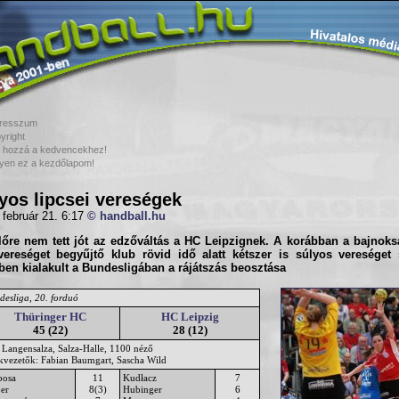
resszum
yright
 hozzá a kedvencekhez!
yen ez a kezdőlapom!
yos lipcsei vereségek
 február 21. 6:17
© handball.hu
lőre nem tett jót az edzőváltás a HC Leipzignek. A korábban a bajnok
vereséget begyűjtő klub rövid idő alatt kétszer is súlyos vereséget 
en kialakult a Bundesligában a rájátszás beosztása
desliga, 20. forduó
Thüringer HC
HC Leipzig
45 (22)
28 (12)
 Langensalza, Salza-Halle, 1100 néző
ékvezetők: Fabian Baumgart, Sascha Wild
bosa
11
Kudłacz
7
er
8(3)
Hubinger
6