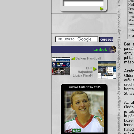
Luz
Nad
Fre
Sne
Eng
Mie
Sme
Hét
Kiál
Bár 
janu
Linkek
ennyi
jól t
Balkan Handball
másod
EHF
Aztá
Bajnokok
Olden
Ligája Final4
erővi
eredm
kapta
28 a 
Az al
üldöz
jó te
kupáb
közel
lenne
hatod
már n