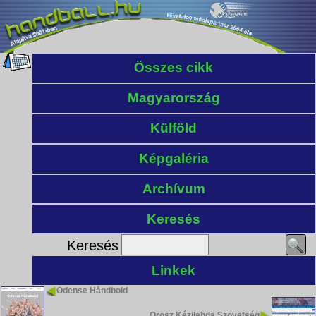
Összes cikk
Magyarország
Külföld
Képgaléria
Archívum
Keresés
Keresés
Linkek
Odense Håndbold
Orosz Kézilabda Szövetség