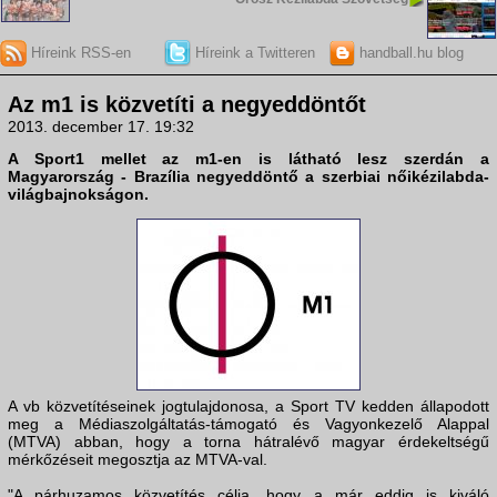
Híreink RSS-en
Híreink a Twitteren
handball.hu blog
Az m1 is közvetíti a negyeddöntőt
2013. december 17. 19:32
A Sport1 mellet az m1-en is látható lesz szerdán a
Magyarország - Brazília
negyeddöntő a szerbiai nőikézilabda-
világbajnokságon.
A vb közvetítéseinek jogtulajdonosa, a Sport TV kedden állapodott
meg a Médiaszolgáltatás-támogató és Vagyonkezelő Alappal
(MTVA) abban, hogy a torna hátralévő magyar érdekeltségű
mérkőzéseit megosztja az MTVA-val.
"A párhuzamos közvetítés célja, hogy a már eddig is kiváló