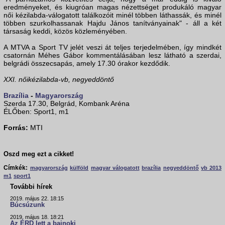
eredményeket, és kiugróan magas nézettséget produkáló magyar
női kézilabda-válogatott találkozóit minél többen láthassák, és minél
többen szurkolhassanak Hajdu János tanítványainak" - áll a két
társaság keddi, közös közleményében.
A MTVA a Sport TV jelét veszi át teljes terjedelmében, így mindkét
csatornán Méhes Gábor kommentálásában lesz látható a szerdai,
belgrádi összecsapás, amely 17.30 órakor kezdődik.
XXI. nőikézilabda-vb, negyeddöntő
Brazília
-
Magyarország
Szerda 17.30, Belgrád, Kombank Aréna
ÉLŐben: Sport1, m1
Forrás:
MTI
Oszd meg ezt a cikket!
Címkék:
magyarország
külföld
magyar válogatott
brazília
negyeddöntő
vb 2013
m1
sport1
További hírek
2019. május 22. 18:15
Búcsúzunk
2019. május 18. 18:21
Az ÉRD lett a bajnoki