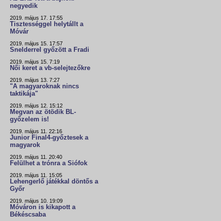
negyedik
2019. május 17. 17:55
Tisztességgel helytállt a
Móvár
2019. május 15. 17:57
Snelderrel győzött a Fradi
2019. május 15. 7:19
Női keret a vb-selejtezőkre
2019. május 13. 7:27
"A magyaroknak nincs
taktikája"
2019. május 12. 15:12
Megvan az ötödik BL-
győzelem is!
2019. május 11. 22:16
Junior Final4-győztesek a
magyarok
2019. május 11. 20:40
Felülhet a trónra a Siófok
2019. május 11. 15:05
Lehengerlő játékkal döntős a
Győr
2019. május 10. 19:09
Móváron is kikapott a
Békéscsaba