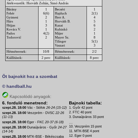
Játékvezetők: Horváth Zoltán, Simó András
Bárány
1
Becséri
1
Fehér
6(6)
Hajduch
2(1)
Gyimesi
2
Herr A.
4
Hárs
1
Horváth B.
5
Héjjas
3
Kazai
6
Kovács V.
1
Kuhinkó
2
Pados
4(2)
Májer
1
Todorović
2
Mayer Sz.
8
Tilinger
5(1)
Vaszari
3
Hétméteresek:
10/8
Hétméteresek:
2/2
Kiállítások:
2 perc
Kiállítások:
8 perc
Öt bajnokit hoz a szombat
© handball.hu
Kapcsolódó anyagok:
6. forduló menetrend:
Bajnoki tabella:
szept.28. 18:00
Vác - Siófok
26-24 (15-12)
1. Győr 42 pont
2. FTC 40 pont
szept.28. 18:00
Veszprém - DVSC
22-26
(11-13)
3. Dunaújváros 33 pont
...
szept.28. 18:00
Eger - FKC
20-37 (6-18)
10. Veszprém 15 pont
szept.28. 18:00
Dunaújváros - Győr
24-27
11. MTK-BSE 4 pont
(14-14)
12. Eger 0 pont
szept.28. 18:00
MTK-BSE - Békéscsaba