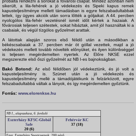
próbálta rendezni a sorokat a fővárosi csapat. Mindez azonban nem
sikerült, a lila-fehérek a jó védekezés és Sipeki kapus remek
kapusteljesítménye mellett támadásban is egyre felszabadultabbak
lettek, így ügyes akciók után sorra lőtték a góljaikat. A 44. percben
nyolcgólos lila-fehér vezetésnél ismét időt kértek a hazaiak. A
fővárosiak teljesen szétestek, sokat hibáztak, amit jól használtak ki a
csabaiak, és végül tízgólos győzelmet arattak.
A látottak alapján szoros első félidő után a másodikban a
békéscsabaiak a 37. percben már öt góllal vezettek, majd a jó
védekezés mellett tovább növelték előnyüket, és ilyen különbséggel
is teljesen megérdemelten nyertek. Az Előre NKSE ezzel
megszerezte első őszi győzelmét az NB I-es bajnokságban.
Bakó Botond:
Az első félidőben jól védekeztünk, és jó volt a
kapusteljesítmény is. Szünet után a jó védekezés és
kapusteljesítmény mellé a támadójátékunk is felzárkózott, egyre
felszabadultabbá váltak a lányok, és így megérdemelten győztünk.
Forrás:
www.elorenkse.hu
NB I., alapszakasz, 6. forduló
Eszterházy KFSC-Globál
Fehérvár KC
Safe
37 (18)
20 (6)
Eger, Eszterházy Sportcsarnok, 200 néző