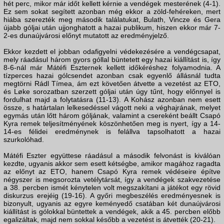
hét perc, mikor már időt kellett kérnie a vendégek mesterének (4-1).
Ez sem sokat segített azonban még ekkor a zöld-fehéreken, mert
hiába szerezték meg második találatukat, Bulath, Vincze és Gera
újabb góljai után ujjonghatott a hazai publikum, hiszen ekkor már 7-
2-es dunaújvárosi előnyt mutatott az eredményjelző.
Ekkor kezdett el jobban odafigyelni védekezésére a vendégcsapat,
mely ráadásul három gyors góllal büntetett egy hazai kiállítást is, így
8-6-nál már Mátéfi Eszternek kellett időkéréshez folyamodnia. A
tízperces hazai gólcsendet azonban csak egyenlő állásnál tudta
megtörni Rádl Tímea, ám ezt követően átvette a vezetést az ETO,
és Løke sorozatban szerzett góljai után úgy tűnt, hogy előnnyel is
fordulhat majd a folytatásra (11-13). A Kohász azonban nem esett
össze, s határtalan lelkesedéssel vágott neki a véghajrának, melyet
egymás után lőtt három góljának, valamint a csereként beállt Csapó
Kyra remek teljesítményének köszönhetően meg is nyert, így a 14-
14-es félidei eredménynek is felállva tapsolhatott a hazai
szurkolóhad.
Mátéfi Eszter együttese ráadásul a második felvonást is kiválóan
kezdte, ugyanis akkor sem esett kétségbe, amikor magához ragadta
az előnyt az ETO, hanem Csapó Kyra remek védéseire építve
négyszer is megsorozta vetélytársát, így a vendégek szakvezetése
a 38. percben ismét kénytelen volt megszakítani a játékot egy rövid
diskurzus erejéig (19-16). A győri megbeszélés eredményesnek is
bizonyult, ugyanis az egyre keményedő csatában két dunaújvárosi
kiállítást is gólokkal büntettek a vendégek, akik a 45. percben előbb
egalizáltak, majd nem sokkal később a vezetést is átvették (20-21).