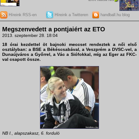
Híreink RSS-en
Híreink a Twitteren
handball.hu blog
Megszenvedett a pontjaiért az ETO
2013. szeptember 28. 18:04
18 órai kezdettel öt bajnoki meccset rendeztek a női első
osztályban: a BSE a Békéscsabával, a Veszprém a DVSC-vel, a
Dunaújváros a Győrrel, a Vác a Siófokkal, míg az Eger az FKC-
val csapott össze.
NB I., alapszakasz, 6. forduló