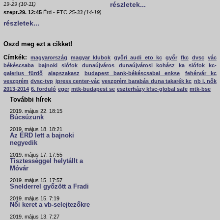
részletek...
19-29 (10-11)
szept.29. 12:45
Érd - FTC
25-33 (14-19)
részletek...
Oszd meg ezt a cikket!
Címkék:
magyarország
magyar klubok
győri audi eto kc
győr
fkc
dvsc
vác
békéscsaba
bajnoki
siófok
dunaújváros
dunaújvárosi kohász ka
siófok kc-
galerius fürdő
alapszakasz
budapest bank-békéscsabai enkse
fehérvár kc
veszprém
dvsc-tvp
ipress center-vác
veszprém barabás duna takarék kc
nb i. nők
2013-2014
6. forduló
eger
mtk-budapest se
eszterházy kfsc-global safe
mtk-bse
További hírek
2019. május 22. 18:15
Búcsúzunk
2019. május 18. 18:21
Az ÉRD lett a bajnoki
negyedik
2019. május 17. 17:55
Tisztességgel helytállt a
Móvár
2019. május 15. 17:57
Snelderrel győzött a Fradi
2019. május 15. 7:19
Női keret a vb-selejtezőkre
2019. május 13. 7:27