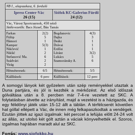
NB I., alapszakasz, 6. forduló
Ipress Center-Vác
Siófok KC-Galerius Fürdő
26 (15)
24 (12)
Vác, Városi Sportcsarnok, 450 néző
Játékvezetők: Bacs József, Bán Tamás
Farkas
2(2)
Bogdanovic
4(3)
Fülöp
5
Dajka
3
Hámori
1
Deáki
1
Kamper
5(3)
Drávai
1
Nikčević
1
Erdősi
1
Nikšić
2
Léránt
3(2)
Stefanović Ma.
6
Lukács
5
Szádvári
2
Szamoránsky A.
6
Virág
2
Hétméteresek:
6/5
Hétméteresek:
5/5
Kiállítások:
6 perc
Kiállítások:
12 perc
A somogyi lányok két győzelem után szép reményekkel utaztak a
Duna partjára, és jól is kezdték a mérkőzést. Az első időszak
gólváltása után a 8. percben már 7-4-re vezetett az SKC. A
folytatásban átvette az irányítást, majd a vezetést is a házigazda, és
egy félidőnyi játék után 15-12 állt a táblán. A térfélcserét követően
hat góllal ellépett a Vác, de innen még felkapaszkodtak a vendégek.
Ezután jöttek az igazi izgalmak: két perccel a lefújás előtt 24-24 volt
az állás, az utolsó két gólt aztán a váciak könyvelhették el. Szoros,
izgalmas hajrában maradt alul az SKC.
Forrás:
www.siofokkc.hu