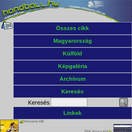
Összes cikk
Magyarország
Külföld
Képgaléria
Archívum
Keresés
Keresés
Linkek
Horsens HK
ŽRK Naisa Niš