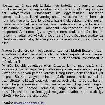
Hosszu szélről szerzett találata még tartotta a reményt a hazai
drukkerekben, ám a nagy iramban fáradni látszott a Dunaújváros, és
ezt könyörtelenül kihasználta az egyértelműen hosszabb
cserepaddal rendelkező vendégcsapat. Az utolsó tíz percben már
nem volt meg a korábbi lendület a hazai játékosokban, akiket ugyan
továbbra is vitt előre a szívük, ám Lunde eszén egyre kevesebb
alkalommal tudtak túljárni. Ráadásul védekezésben sem sikerült
megtartani Amorimot, így a győriek nem csak tartották, hanem
növelni is tudták előnyüket, s végül 27-24-es győzelmet arattak az
újfent kiválóan küzdő, de a véghajrára kissé elfogyó Kohász csapata
ellen.
A vereség ellenére sem volt azonban szomorú
Mátéfi Eszter
, hiszen
együttese kiválóan helyt állt a világ legjobb csapatával szemben is,
így a vezetőedző a lefújás után is elégedetten nyilatkozott a
mérkőzésről:
"A világ legjobb együttese ellen játszottunk ma, méghozzá ismét
kiválóan. A csapat tagjai végig hittek magukban, óriási elszántsággal
küzdöttek, s hatvan percen keresztül meg tudták nehezíteni a Győr
dolgát. Büszke vagyok minden játékosomra, akik ezúttal is
bizonyították felkészültségüket, nem az esélyekkel törődtek, hanem
azzal, hogy a maximumot nyújtsák a pályán. A győzelem ugyan
elmaradt, ám nagyon remélem, hogy ezen az úton, ilyen
hozzáállással és elszántsággal megyünk tovább, mert csak így
lehetünk továbbra is sikeresek."
Forrás:
www.kohaszkezi.hu