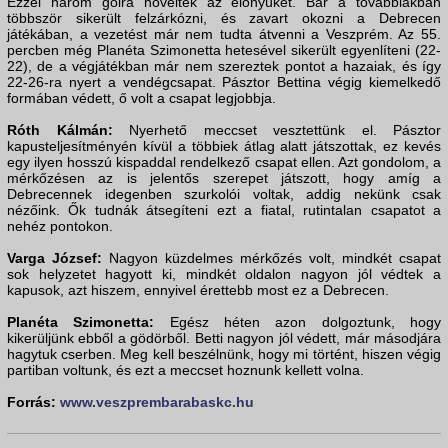
Ezzel három gólra növelték az előnyüket. Bár a továbbiakban
többször sikerült felzárkózni, és zavart okozni a Debrecen
játékában, a vezetést már nem tudta átvenni a Veszprém. Az 55.
percben még Planéta Szimonetta hetesével sikerült egyenlíteni (22-
22), de a végjátékban már nem szereztek pontot a hazaiak, és így
22-26-ra nyert a vendégcsapat. Pásztor Bettina végig kiemelkedő
formában védett, ő volt a csapat legjobbja.
Róth Kálmán:
Nyerhető meccset vesztettünk el. Pásztor
kapusteljesítményén kívül a többiek átlag alatt játszottak, ez kevés
egy ilyen hosszú kispaddal rendelkező csapat ellen. Azt gondolom, a
mérkőzésen az is jelentős szerepet játszott, hogy amíg a
Debrecennek idegenben szurkolói voltak, addig nekünk csak
nézőink. Ők tudnák átsegíteni ezt a fiatal, rutintalan csapatot a
nehéz pontokon.
Varga József:
Nagyon küzdelmes mérkőzés volt, mindkét csapat
sok helyzetet hagyott ki, mindkét oldalon nagyon jól védtek a
kapusok, azt hiszem, ennyivel érettebb most ez a Debrecen.
Planéta Szimonetta:
Egész héten azon dolgoztunk, hogy
kikerüljünk ebből a gödörből. Betti nagyon jól védett, már másodjára
hagytuk cserben. Meg kell beszélnünk, hogy mi történt, hiszen végig
partiban voltunk, és ezt a meccset hoznunk kellett volna.
Forrás:
www.veszprembarabaskc.hu