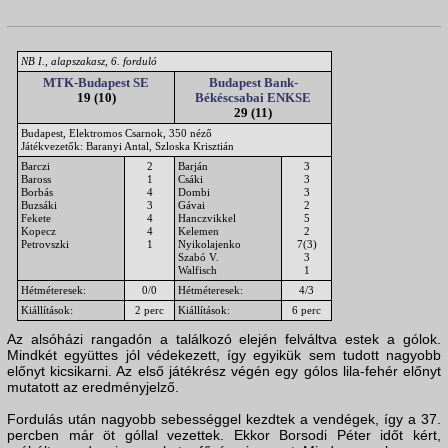
NB I., alapszakasz, 6. forduló
MTK-Budapest SE
Budapest Bank-
19 (10)
Békéscsabai ENKSE
29 (11)
Budapest, Elektromos Csarnok, 350 néző
Játékvezetők: Baranyi Antal, Szloska Krisztián
Barczi
2
Barján
3
Baross
1
Csáki
3
Borbás
4
Dombi
3
Buzsáki
3
Gávai
2
Fekete
4
Hanczvikkel
5
Kopecz
4
Kelemen
2
Petrovszki
1
Nyikolajenko
7(3)
Szabó V.
3
Walfisch
1
Hétméteresek:
0/0
Hétméteresek:
4/3
Kiállítások:
2 perc
Kiállítások:
6 perc
Az alsóházi rangadón a találkozó elején felváltva estek a gólok.
Mindkét együttes jól védekezett, így egyikük sem tudott nagyobb
előnyt kicsikarni. Az első játékrész végén egy gólos lila-fehér előnyt
mutatott az eredményjelző.
Fordulás után nagyobb sebességgel kezdtek a vendégek, így a 37.
percben már öt góllal vezettek. Ekkor Borsodi Péter időt kért,