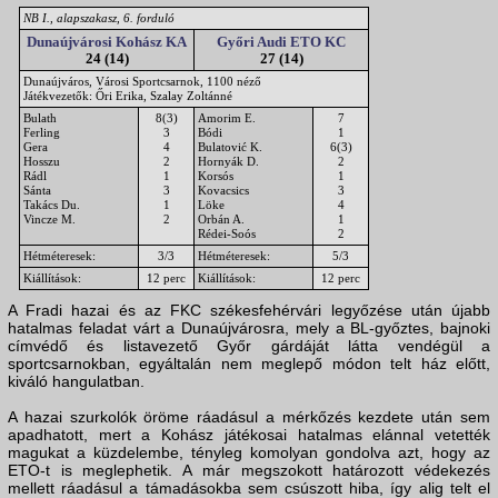
NB I., alapszakasz, 6. forduló
Dunaújvárosi Kohász KA
Győri Audi ETO KC
24 (14)
27 (14)
Dunaújváros, Városi Sportcsarnok, 1100 néző
Játékvezetők: Őri Erika, Szalay Zoltánné
Bulath
8(3)
Amorim E.
7
Ferling
3
Bódi
1
Gera
4
Bulatović K.
6(3)
Hosszu
2
Hornyák D.
2
Rádl
1
Korsós
1
Sánta
3
Kovacsics
3
Takács Du.
1
Löke
4
Vincze M.
2
Orbán A.
1
Rédei-Soós
2
Hétméteresek:
3/3
Hétméteresek:
5/3
Kiállítások:
12 perc
Kiállítások:
12 perc
A Fradi hazai és az FKC székesfehérvári legyőzése után újabb
hatalmas feladat várt a Dunaújvárosra, mely a BL-győztes, bajnoki
címvédő és listavezető Győr gárdáját látta vendégül a
sportcsarnokban, egyáltalán nem meglepő módon telt ház előtt,
kiváló hangulatban.
A hazai szurkolók öröme ráadásul a mérkőzés kezdete után sem
apadhatott, mert a Kohász játékosai hatalmas elánnal vetették
magukat a küzdelembe, tényleg komolyan gondolva azt, hogy az
ETO-t is meglephetik. A már megszokott határozott védekezés
mellett ráadásul a támadásokba sem csúszott hiba, így alig telt el