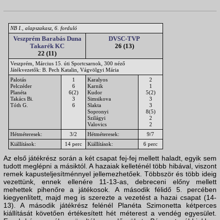
NB I., alapszakasz, 6. forduló
Veszprém Barabás Duna
DVSC-TVP
Takarék KC
26 (13)
22 (11)
Veszprém, Március 15. úti Sportcsarnok, 300 néző
Játékvezetők: B. Pech Katalin, Vágvölgyi Mária
Palotás
1
Karalyos
2
Pelczéder
6
Karnik
1
Planéta
6(2)
Kudor
5(2)
Takács Bi.
3
Simsikova
3
Tóth G.
6
Slakta
3
Sopronyi
8(5)
Szilágyi
2
Valovics
2
Hétméteresek:
3/2
Hétméteresek:
9/7
Kiállítások:
14 perc
Kiállítások:
6 perc
Az első játékrész során a két csapat fej-fej mellett haladt, egyik sem
tudott meglépni a másiktól. A hazaiak kelleténél több hibával, viszont
remek kapusteljesítménnyel jellemezhetőek. Többször és több ideig
vezettünk, ennek ellenére 11-13-as, debreceni előny mellett
mehettek pihenőre a játékosok. A második félidő 5. percében
kiegyenlített, majd meg is szerezte a vezetést a hazai csapat (14-
13). A második játékrész felénél Planéta Szimonetta kétperces
kiállítását követően értékesített hét méterest a vendég egyesület.